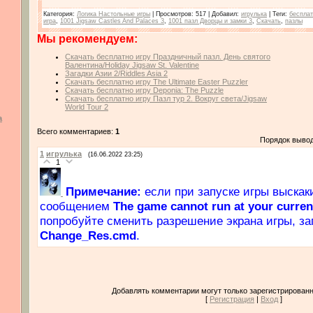
Категория
:
Логика Настольные игры
|
Просмотров
: 517 |
Добавил
:
игрулька
|
Теги
:
беспла
игра
,
1001 Jigsaw Castles And Palaces 3
,
1001 пазл Дворцы и замки 3
,
Скачать
,
пазлы
Мы рекомендуем:
Скачать бесплатно игру Праздничный пазл. День святого
Валентина/Holiday Jigsaw St. Valentine
Загадки Азии 2/Riddles Asia 2
Скачать бесплатно игру The Ultimate Easter Puzzler
Скачать бесплатно игру Deponia: The Puzzle
Скачать бесплатно игру Пазл тур 2. Вокруг света/Jigsaw
World Tour 2
а
Всего комментариев:
1
Порядок выво
1
игрулька
(16.06.2022 23:25)
1
Примечание:
если при запуске игры выскаки
сообщением
The game cannot run at your curren
попробуйте сменить разрешение экрана игры, з
Change_Res.cmd
.
Добавлять комментарии могут только зарегистрированн
[
Регистрация
|
Вход
]