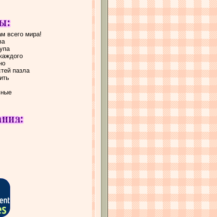
ам всего мира!
ва
упа
каждого
но
тей пазла
ить
ьные