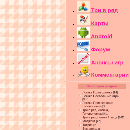
Три в ряд
Карты
Android
Форум
Анонсы игр
Комментарии
Категории раздела
Логика Головоломка
[88]
Логика Настольные игры
[967]
Логика Приключения
Головоломка
[3]
Три в ряд, Логика,
Головоломка
[541]
Три в ряд Логика Я ищу
[162]
Маджонг
[97]
Тетрис
[2]
Зуманоид
[5]