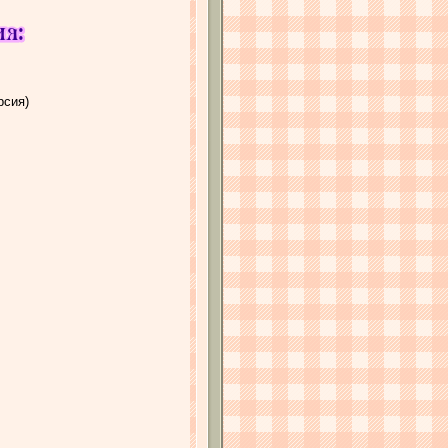
рсия)