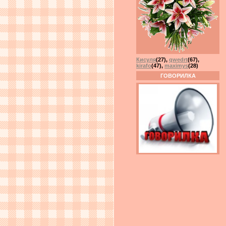
Кисуля
(27)
,
qwedrt
(67)
,
kirafo
(47)
,
maximys
(28)
ГОВОРИЛКА