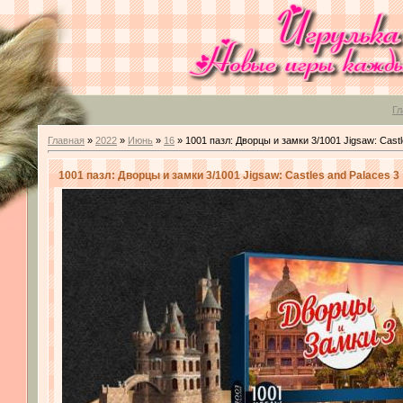
Гл
Главная
»
2022
»
Июнь
»
16
» 1001 пазл: Дворцы и замки 3/1001 Jigsaw: Castl
1001 пазл: Дворцы и замки 3/1001 Jigsaw: Castles and Palaces 3