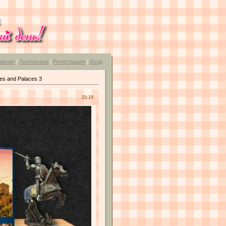
авная
|
Логические
|
Регистрация
|
Вход
es and Palaces 3
23:19