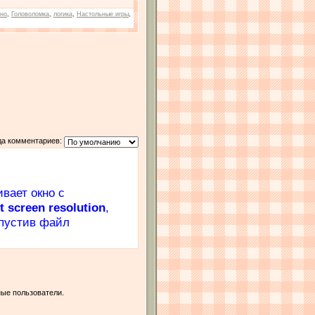
тно
,
Головоломка
,
логика
,
Настольные игры
,
да комментариев:
вает окно с
t screen resolution
,
апустив файл
ые пользователи.