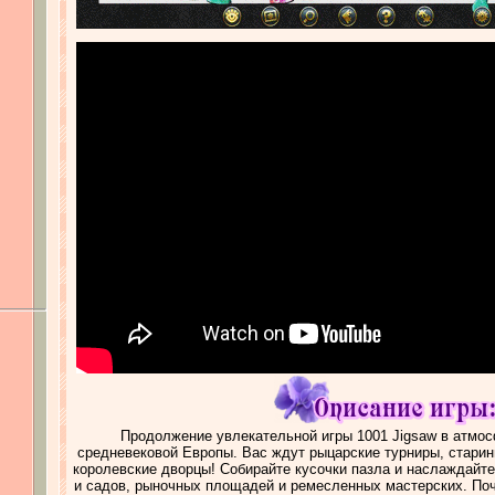
Продолжение увлекательной игры 1001 Jigsaw в атмос
средневековой Европы. Вас ждут рыцарские турниры, старин
королевские дворцы! Собирайте кусочки пазла и наслаждайт
и садов, рыночных площадей и ремесленных мастерских. Поч