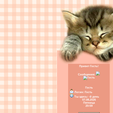
Привет Гость!
Сообщения:
Гость
Логин:
Гость
Ты здесь:
-й день
07.08.2026
Пятница
20:59