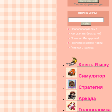
Войти через uID
Старая форма входа
ПОИСК ИГРЫ
Правообладателям !
Как скачать бесплатно?
Помощь! Инструкции!
Последние комментарии
Главная страница
Квест, Я ищу
Симулятор
Стратегия
Аркада
Головоломка