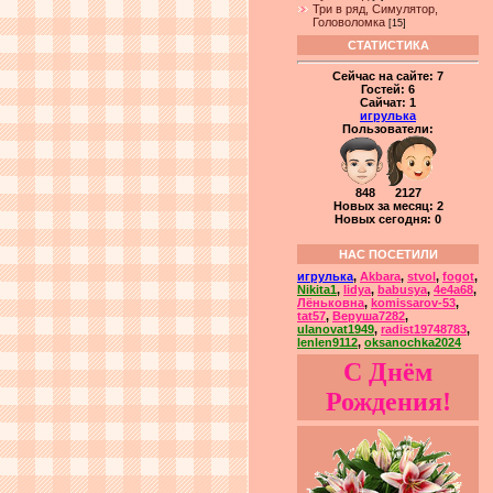
Три в ряд, Симулятор,
Головоломка
[15]
СТАТИСТИКА
Сейчас на сайте:
7
Гостей:
6
Сайчат:
1
игрулька
Пользователи:
848 2127
Новых за месяц: 2
Новых сегодня: 0
НАС ПОСЕТИЛИ
игрулька
,
Akbara
,
stvol
,
fogot
,
Nikita1
,
lidya
,
babusya
,
4e4a68
,
Лёньковна
,
komissarov-53
,
tat57
,
Веруша7282
,
ulanovat1949
,
radist19748783
,
lenlen9112
,
oksanochka2024
С Днём
Рождения!