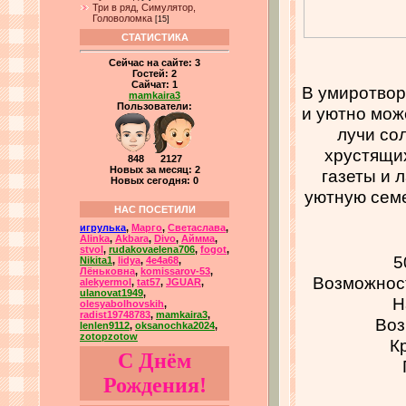
Три в ряд, Симулятор,
Головоломка
[15]
СТАТИСТИКА
Сейчас на сайте:
3
Гостей:
2
Сайчат:
1
В умиротвор
mamkaira3
Пользователи:
и уютно мож
лучи сол
хрустящих
848 2127
Новых за месяц: 2
газеты и 
Новых сегодня: 0
уютную семе
НАС ПОСЕТИЛИ
игрулька
,
Марго
,
Светаслава
,
Alinka
,
Akbara
,
Divo
,
Аймма
,
stvol
,
rudakovaelena706
,
fogot
,
5
Nikita1
,
lidya
,
4e4a68
,
Лёньковна
,
komissarov-53
,
Возможност
alekyermol
,
tat57
,
JGUAR
,
ulanovat1949
,
Н
olesyabolhovskih
,
radist19748783
,
mamkaira3
,
Воз
lenlen9112
,
oksanochka2024
,
zotopzotow
К
С Днём
Рождения!