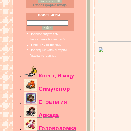
Войти через uID
Старая форма входа
ПОИСК ИГРЫ
Правообладателям !
Как скачать бесплатно?
Помощь! Инструкции!
Последние комментарии
Главная страница
Квест, Я ищу
Симулятор
Стратегия
Аркада
Головоломка