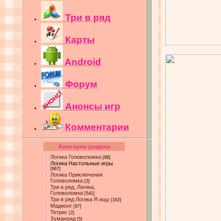
Три в ряд
Карты
Android
Форум
Анонсы игр
Комментарии
Категории раздела
Логика Головоломка
[88]
Логика Настольные игры
[967]
Логика Приключения
Головоломка
[3]
Три в ряд, Логика,
Головоломка
[541]
Три в ряд Логика Я ищу
[162]
Маджонг
[97]
Тетрис
[2]
Зуманоид
[5]