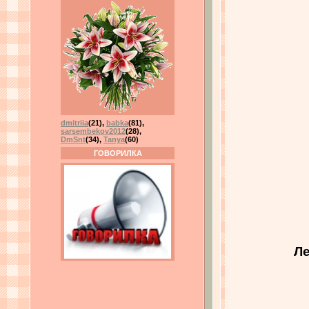
dmitriia
(21)
,
babka
(81)
,
sarsembekov2012
(28)
,
DmSnt
(34)
,
Tanya
(60)
ГОВОРИЛКА
Ле