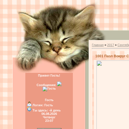
Главная
»
2017
»
Сентяб
1001 Пазл Вокруг 
Привет Гость!
Сообщения:
Гость
Логин:
Гость
Ты здесь:
-й день
06.08.2026
Четверг
23:07