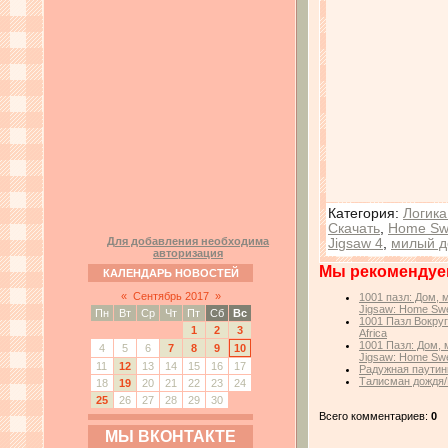
Категория
:
Логика
Скачать
,
Home Sw
Для добавления необходима
Jigsaw 4
,
милый 
авторизация
Мы рекомендуе
КАЛЕНДАРЬ НОВОСТЕЙ
«
Сентябрь 2017
»
1001 пазл: Дом, 
Jigsaw: Home Swe
Пн
Вт
Ср
Чт
Пт
Сб
Вс
1001 Пазл Вокруг
1
2
3
Africa
1001 Пазл: Дом,
4
5
6
7
8
9
10
Jigsaw: Home Sw
11
12
13
14
15
16
17
Радужная паутин
Талисман дождя/
18
19
20
21
22
23
24
25
26
27
28
29
30
Всего комментариев:
0
МЫ ВКОНТАКТЕ