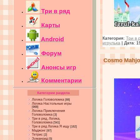
Три в ряд
Карты
Android
Категория:
Три в 
игрулька
| Дата:
1
Форум
Cosmo Mahjo
Анонсы игр
Комментарии
Категории раздела
Логика Головоломка
[88]
Логика Настольные игры
[968]
Логика Приключения
Головоломка
[3]
Три в ряд, Логика,
Головоломка
[541]
Три в ряд Логика Я ищу
[162]
Маджонг
[97]
Тетрис
[2]
Зуманоид
[5]