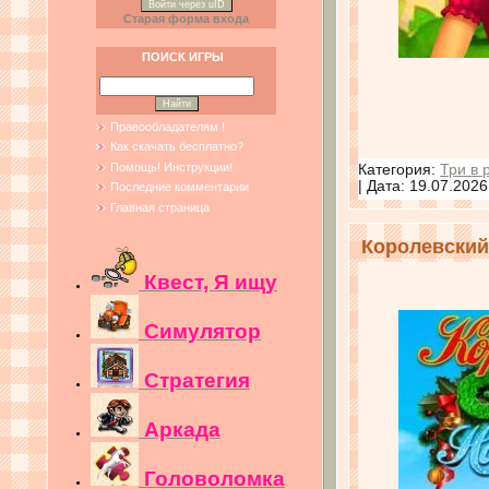
Войти через uID
Старая форма входа
ПОИСК ИГРЫ
Правообладателям !
Как скачать бесплатно?
Помощь! Инструкции!
Категория:
Три в 
| Дата:
19.07.2026
Последние комментарии
Главная страница
Королевский 
Квест, Я ищу
Симулятор
Стратегия
Аркада
Головоломка