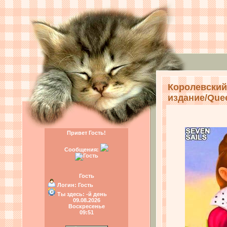
Королевский
издание/Queen
Привет Гость!
Сообщения:
Гость
Логин:
Гость
Ты здесь:
-й день
09.08.2026
Воскресенье
09:51