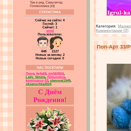
Три в ряд, Симулятор,
Головоломка
[15]
СТАТИСТИКА
Сейчас на сайте:
4
Гостей:
3
Категория:
Маджо
Сайчат:
1
Комментарии (0)
stvol
Пользователи:
Поп-Арт 33/P
848 2127
Новых за месяц: 2
Новых сегодня: 0
НАС ПОСЕТИЛИ
Люся
,
4e4a68
,
nin564564
,
Lady_Venera
,
Лёньковна
,
komissarov-53
,
ulanovat1949
,
oksanochka2024
С Днём
Рождения!