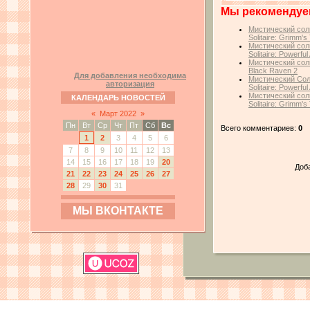
Мы рекомендуе
Мистический сол
Solitaire: Grimm's
Мистический сол
Solitaire: Powerful
Мистический соли
Black Raven 2
Для добавления необходима
Мистический Сол
авторизация
Solitaire: Powerful
Мистический сол
КАЛЕНДАРЬ НОВОСТЕЙ
Solitaire: Grimm's
«
Март 2022
»
Пн
Вт
Ср
Чт
Пт
Сб
Вс
Всего комментариев:
0
1
2
3
4
5
6
7
8
9
10
11
12
13
14
15
16
17
18
19
20
Доб
21
22
23
24
25
26
27
28
29
30
31
МЫ ВКОНТАКТЕ