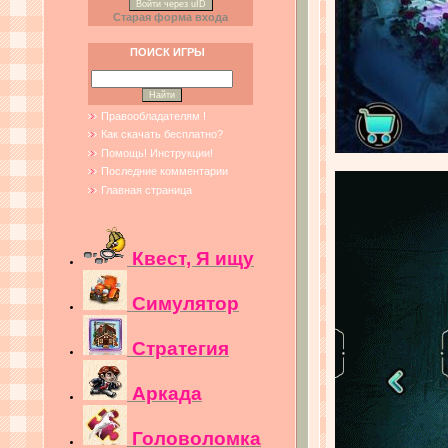
Войти через uID
Старая форма входа
ПОИСК ИГРЫ
Правообладателям !
Как скачать бесплатно?
Помощь! Инструкции!
Последние комментарии
Главная страница
Квест, Я ищу
Симулятор
Стратегия
Аркада
Головоломка