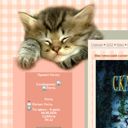
Главная
»
2022
»
Март
»
Мистический солитер
Привет Гость!
Сообщения:
Гость
Логин:
Гость
Ты здесь:
-й день
08.08.2026
Суббота
05:12