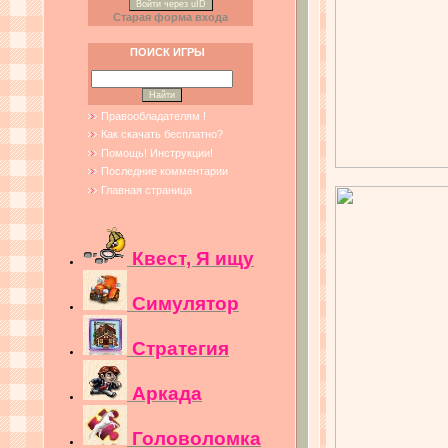
Войти через uID
Старая форма входа
ПОИСК ИГРЫ
Правообладателям !
Как скачать бесплатно?
Помощь! Инструкции!
Последние комментарии
Главная страница
Квест, Я ищу
Симулятор
Стратегия
Аркада
Головоломка