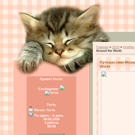
Главная
»
2018
»
Ноябрь
Around the World
Путешествия Мозаик
World
Привет Гость!
Сообщения:
Гость
Логин:
Гость
Ты здесь:
-й день
08.08.2026
Суббота
06:08