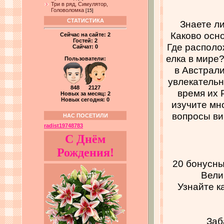
Три в ряд, Симулятор,
Головоломка
[15]
СТАТИСТИКА
Знаете л
Каково осн
Сейчас на сайте:
2
Гостей:
2
Где распол
Сайчат:
0
елка в мире?
Пользователи:
в Австрали
увлекательн
848 2127
время их 
Новых за месяц: 2
Новых сегодня: 0
изучите мн
вопросы ви
НАС ПОСЕТИЛИ
radist19748783
С Днём
Рождения!
20 бонусны
Вели
Узнайте к
Заб