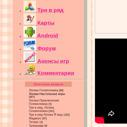
Три в ряд
Карты
Android
Форум
Анонсы игр
Комментарии
Категории раздела
Логика Головоломка
[88]
Логика Настольные игры
[967]
Логика Приключения
Головоломка
[3]
Три в ряд, Логика,
Головоломка
[541]
Три в ряд Логика Я ищу
[162]
Маджонг
[97]
Тетрис
[2]
Зуманоид
[5]