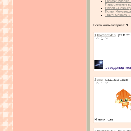
Fantasy Mosaics 1
Параллельные в
Hidden Clues/Ск
Гизмо: Межзвездн
Travel Mosaics 3:
Всего комментариев:
3
1
kovepri9416
(15.11.201
1
Звездопад мо
2
зам
(15.11.2018 13:18)
1
И моих тоже
3
kovepri9416