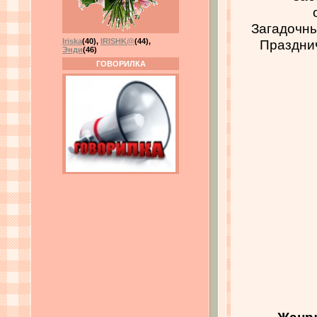
Загадочн
Празднич
Iriska
(40)
,
IRISHK@
(44)
,
Энди
(46)
ГОВОРИЛКА
Жанр