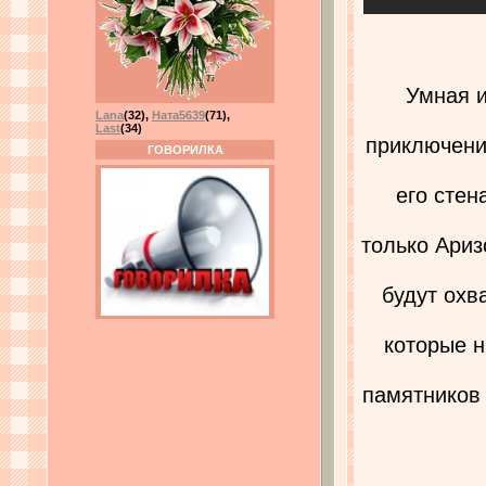
Умная и
Lana
(32)
,
Ната5639
(71)
,
Last
(34)
приключени
ГОВОРИЛКА
его стен
только Ариз
будут охв
которые н
памятников