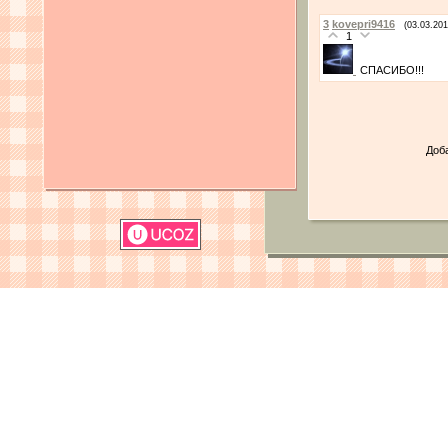
3
kovepri9416
(03.03.201
1
СПАСИБО!!!
Доб