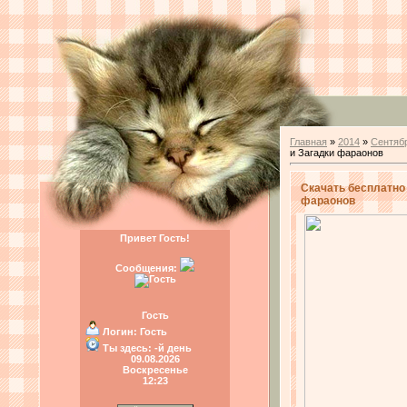
Главная
»
2014
»
Сентяб
и Загадки фараонов
Скачать бесплатно и
фараонов
Привет Гость!
Сообщения:
Гость
Логин:
Гость
Ты здесь:
-й день
09.08.2026
Воскресенье
12:23