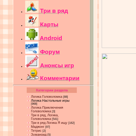
Три в ряд
Карты
Android
Форум
Анонсы игр
Комментарии
Категории раздела
Логика Головоломка
[88]
Логика Настольные игры
[968]
Логика Приключения
Головоломка
[3]
Три в ряд, Логика,
Головоломка
[541]
Три в ряд Логика Я ищу
[162]
Маджонг
[97]
Тетрис
[2]
Зуманоид
[5]