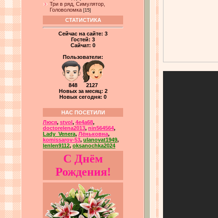
Три в ряд, Симулятор,
Головоломка
[15]
СТАТИСТИКА
Сейчас на сайте:
3
Гостей:
3
Сайчат:
0
Пользователи:
848 2127
Новых за месяц: 2
Новых сегодня: 0
НАС ПОСЕТИЛИ
Люся
,
stvol
,
4e4a68
,
doctorelena2013
,
nin564564
,
Lady_Venera
,
Лёньковна
,
komissarov-53
,
ulanovat1949
,
lenlen9112
,
oksanochka2024
С Днём
Рождения!