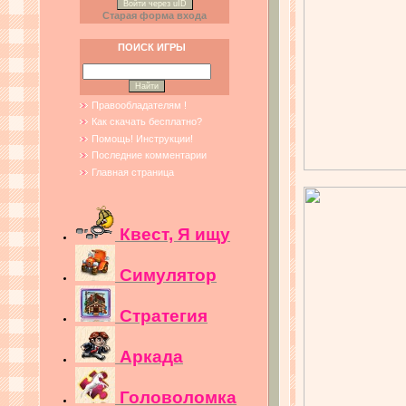
Войти через uID
Старая форма входа
ПОИСК ИГРЫ
Правообладателям !
Как скачать бесплатно?
Помощь! Инструкции!
Последние комментарии
Главная страница
Квест, Я ищу
Симулятор
Стратегия
Аркада
Головоломка