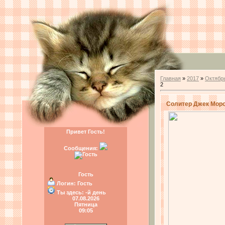
Главная
»
2017
»
Октябр
2
Солитер Джек Мороз
Привет Гость!
Сообщения:
Гость
Логин:
Гость
Ты здесь:
-й день
07.08.2026
Пятница
09:05