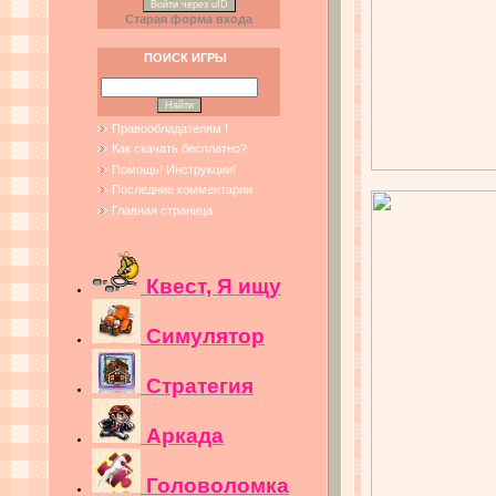
Войти через uID
Старая форма входа
ПОИСК ИГРЫ
Правообладателям !
Как скачать бесплатно?
Помощь! Инструкции!
Последние комментарии
Главная страница
Квест, Я ищу
Симулятор
Стратегия
Аркада
Головоломка