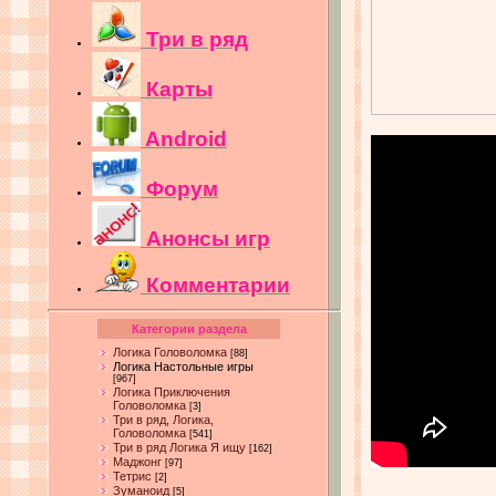
Три в ряд
Карты
Android
Форум
Анонсы игр
Комментарии
Категории раздела
Логика Головоломка
[88]
Логика Настольные игры
[967]
Логика Приключения
Головоломка
[3]
Три в ряд, Логика,
Головоломка
[541]
Три в ряд Логика Я ищу
[162]
Маджонг
[97]
Тетрис
[2]
Зуманоид
[5]