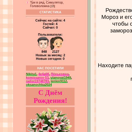
Три в ряд, Симулятор,
Головоломка
[15]
Рождество
СТАТИСТИКА
Мороз и ег
Сейчас на сайте:
4
чтобы 
Гостей:
4
Сайчат:
0
замороз
Пользователи:
848 2127
Новых за месяц: 2
Новых сегодня: 0
Находите па
НАС ПОСЕТИЛИ
Nikita1
,
4e4a68
,
Лёньковна
,
komissarov-53
,
ulanovat1949
,
radist19748783
,
lenlen9112
,
oksanochka2024
С Днём
Рождения!