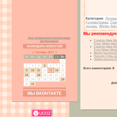
Категория
:
Логика
Головоломка
,
Ска
логика
,
Winter Adv
Мы рекомендуе
Для добавления необходима
Солитер Джек Мор
авторизация
Frost: Winter Adv
КАЛЕНДАРЬ НОВОСТЕЙ
Солитер Джек Мор
Frost Winter Adve
«
Октябрь 2017
»
Магия пасьянса/So
Пасьянс Семь мор
Пн
Вт
Ср
Чт
Пт
Сб
Вс
Зомби пасьянс/Zo
1
2
3
4
5
6
7
8
Всего комментариев:
0
9
10
11
12
13
14
15
16
17
18
19
20
21
22
23
24
25
26
27
28
29
Доб
30
31
МЫ ВКОНТАКТЕ