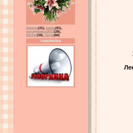
dmitriia
(21)
,
babka
(81)
,
sarsembekov2012
(28)
,
DmSnt
(34)
,
Tanya
(60)
ГОВОРИЛКА
Ле