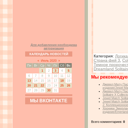
Для добавления необходима
авторизация
КАЛЕНДАРЬ НОВОСТЕЙ
Категория
:
Логика
Страна фей 3
,
Col
«
Июль 2020
»
Темное пророчес
Пн
Вт
Ср
Чт
Пт
Сб
Вс
Dreamland Solitair
1
2
3
4
5
6
7
8
9
10
11
12
Мы рекомендуе
13
14
15
16
17
18
19
Джевел Матч Пас
20
21
22
23
24
25
26
издание/Jewel Matc
27
28
29
30
31
Джевел Матч Пас
Solitaire X Collecto
Jewel Match Solitai
МЫ ВКОНТАКТЕ
Jewel Match Solit
2: Коллекционное
Хроники Эмерлан
издание/Emerland S
Всего комментариев:
0