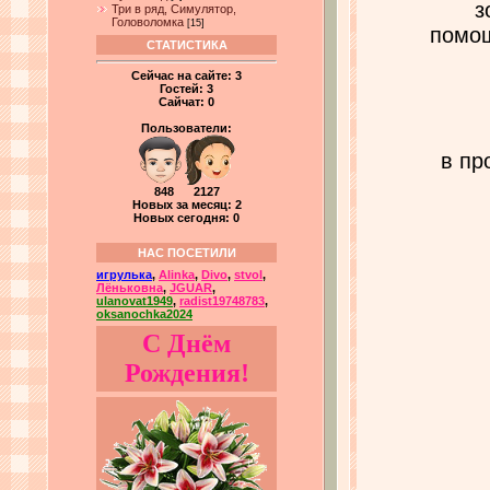
з
Три в ряд, Симулятор,
Головоломка
[15]
помощ
СТАТИСТИКА
Сейчас на сайте:
3
Гостей:
3
Сайчат:
0
Пользователи:
в пр
848 2127
Новых за месяц: 2
Новых сегодня: 0
НАС ПОСЕТИЛИ
игрулька
,
Alinka
,
Divo
,
stvol
,
Лёньковна
,
JGUAR
,
ulanovat1949
,
radist19748783
,
oksanochka2024
С Днём
Рождения!