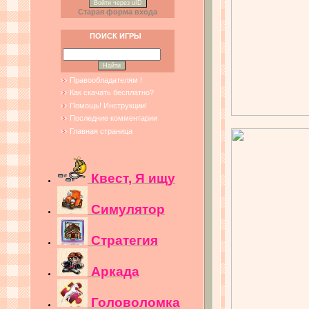
Войти через uID
Старая форма входа
ПОИСК ИГРЫ
Правообладателям !
Как скачать бесплатно?
Помощь! Инструкции!
Последние комментарии
Главная страница
Квест, Я ищу
Симулятор
Стратегия
Аркада
Головоломка