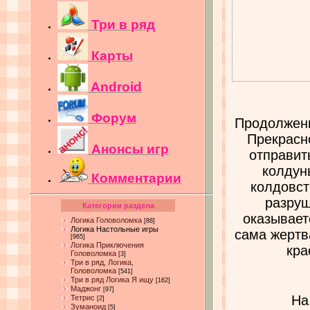
Три в ряд
Карты
Android
Форум
Продолжение
Прекрасн
Анонсы игр
отправит
колдун
Комментарии
колдовст
разруш
Категории раздела
оказывает
Логика Головоломка
[88]
Логика Настольные игры
сама жертва
[965]
Логика Приключения
кра
Головоломка
[3]
Три в ряд, Логика,
Головоломка
[541]
Три в ряд Логика Я ищу
[162]
Маджонг
[97]
На
Тетрис
[2]
Зуманоид
[5]