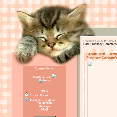
Главная
»
2020
»
Июль
»
Dark Prophecy Collector's 
Страна фей 3: Темн
Prophecy Collector's
Привет Гость!
Сообщения:
Гость
Логин:
Гость
Ты здесь:
-й день
06.08.2026
Четверг
07:42