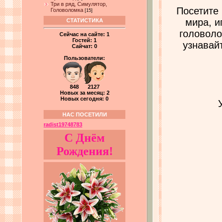
Три в ряд, Симулятор,
Посетите
Головоломка
[15]
мира, и
СТАТИСТИКА
головоло
Сейчас на сайте:
1
Гостей:
1
узнавай
Сайчат:
0
Пользователи:
848 2127
Новых за месяц: 2
Новых сегодня: 0
НАС ПОСЕТИЛИ
radist19748783
С Днём
Рождения!