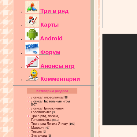
Три в ряд
Карты
Android
Форум
Анонсы игр
Комментарии
Категории раздела
Логика Головоломка
[88]
Логика Настольные игры
[967]
Логика Приключения
Головоломка
[3]
Три в ряд, Логика,
Головоломка
[541]
Три в ряд Логика Я ищу
[162]
Маджонг
[97]
Тетрис
[2]
Зуманоид
[5]