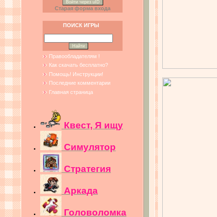
Войти через uID
Старая форма входа
ПОИСК ИГРЫ
Правообладателям !
Как скачать бесплатно?
Помощь! Инструкции!
Последние комментарии
Главная страница
Квест, Я ищу
Симулятор
Стратегия
Аркада
Головоломка