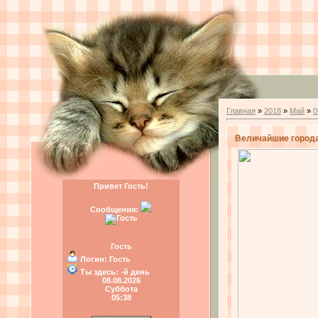
Главная
»
2018
»
Май
»
0
Величайшие города 
Привет Гость!
Сообщения:
Гость
Логин:
Гость
Ты здесь:
-й день
08.08.2026
Суббота
05:38