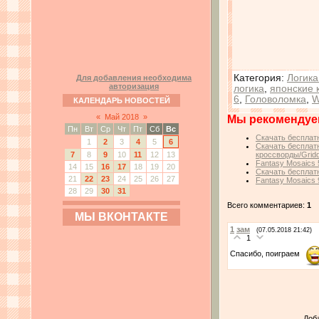
Категория
:
Логика
Для добавления необходима
авторизация
логика
,
японские 
6
,
Головоломка
,
W
КАЛЕНДАРЬ НОВОСТЕЙ
«
Май 2018
»
Мы рекомендуе
Пн
Вт
Ср
Чт
Пт
Сб
Вс
Скачать бесплатн
1
2
3
4
5
6
Скачать бесплатн
7
8
9
10
11
12
13
кроссворды/Gridd
Fantasy Mosaics 
14
15
16
17
18
19
20
Скачать бесплатн
21
22
23
24
25
26
27
Fantasy Mosaics 9
28
29
30
31
Всего комментариев:
1
МЫ ВКОНТАКТЕ
1
зам
(07.05.2018 21:42)
1
Спасибо, поиграем
Доб