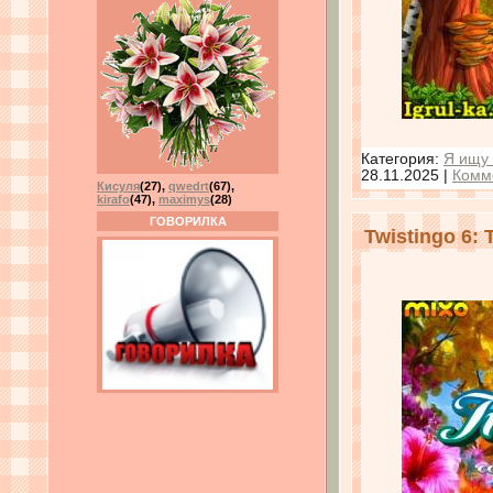
Категория:
Я ищу 
28.11.2025
|
Комм
Кисуля
(27)
,
qwedrt
(67)
,
kirafo
(47)
,
maximys
(28)
ГОВОРИЛКА
Twistingo 6: T