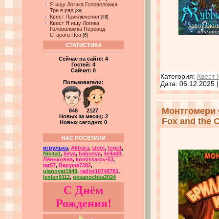
Я ищу Логика Головоломка
Три в ряд
[88]
Квест Приключения
[48]
Квест Я ищу Логика
Головоломка Перевод
Старого Пса
[6]
СТАТИСТИКА
Сейчас на сайте:
4
Гостей:
4
Сайчат:
0
Категория:
Квест 
Пользователи:
Дата:
06.12.2025
Монтгомери 
848 2127
Новых за месяц: 2
Fox and the 
Новых сегодня: 0
НАС ПОСЕТИЛИ
игрулька
,
Akbara
,
stvol
,
fogot
,
Nikita1
,
lidya
,
babusya
,
4e4a68
,
Лёньковна
,
komissarov-53
,
tat57
,
Веруша7282
,
ulanovat1949
,
radist19748783
,
lenlen9112
,
oksanochka2024
С Днём
Рождения!