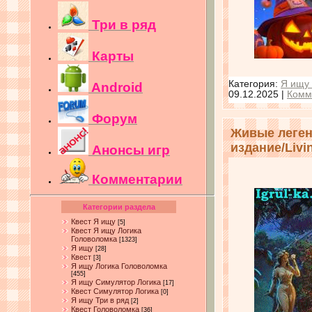
Три в ряд
Карты
Категория:
Я ищу 
Android
09.12.2025
|
Комм
Форум
Живые леген
издание/Livin
Анонсы игр
Комментарии
Категории раздела
Квест Я ищу
[5]
Квест Я ищу Логика
Головоломка
[1323]
Я ищу
[28]
Квест
[3]
Я ищу Логика Головоломка
[455]
Я ищу Симулятор Логика
[17]
Квест Симулятор Логика
[0]
Я ищу Три в ряд
[2]
Квест Головоломка
[36]