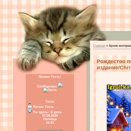
Главная
»
Архив матери
Рождество п
издание/Chri
Привет Гость!
Сообщения:
Гость
Логин:
Гость
Ты здесь:
-й день
07.08.2026
Пятница
22:01