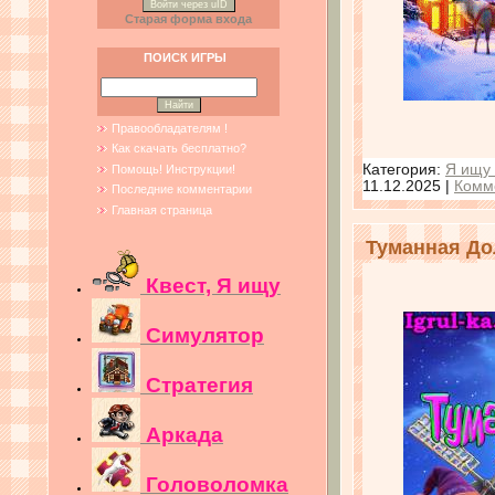
Войти через uID
Старая форма входа
ПОИСК ИГРЫ
Правообладателям !
Как скачать бесплатно?
Категория:
Я ищу 
Помощь! Инструкции!
11.12.2025
|
Комм
Последние комментарии
Главная страница
Туманная До
Квест, Я ищу
Симулятор
Стратегия
Аркада
Головоломка