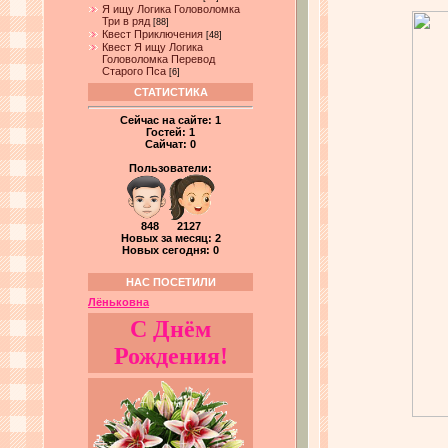
Я ищу Логика Головоломка
Три в ряд
[88]
Квест Приключения
[48]
Квест Я ищу Логика
Головоломка Перевод
Старого Пса
[6]
СТАТИСТИКА
Сейчас на сайте:
1
Гостей:
1
Сайчат:
0
Пользователи:
848 2127
Новых за месяц: 2
Новых сегодня: 0
НАС ПОСЕТИЛИ
Лёньковна
С Днём
Рождения!