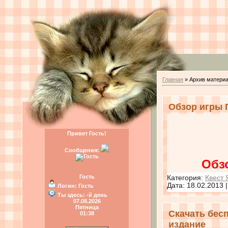
Главная
»
Архив матери
Обзор игры Г
Привет Гость!
Сообщения:
Обз
Гость
Категория:
Квест 
Дата:
18.02.2013
Логин:
Гость
Ты здесь:
-й день
07.08.2026
Пятница
Скачать бес
01:38
издание