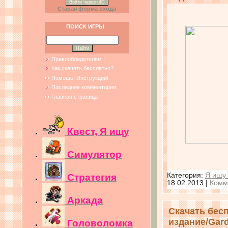
Войти через uID
Старая форма входа
ПОИСК ИГРЫ
Правообладателям !
Как скачать бесплатно?
Помощь! Инструкции!
Последние комментарии
Главная страница
Квест, Я ищу
Симулятор
Категория:
Я ищу
Стратегия
18.02.2013
|
Комм
Аркада
Скачать бес
издание/Gard
Головоломка