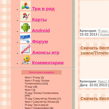
Три в ряд
Карты
Android
Категория:
Я ищу
15.02.2013
|
Комм
Форум
Скачать бес
Анонсы игр
замок/Timeles
Комментарии
Категории раздела
Квест Я ищу
[5]
Квест Я ищу Логика
Категория:
Квест 
Головоломка
[1323]
Дата:
10.02.2013
Я ищу
[28]
Квест
[3]
Я ищу Логика Головоломка
[454]
Скачать бес
Я ищу Симулятор Логика
[17]
Квест Симулятор Логика
[0]
Я ищу Три в ряд
[2]
Квест Головоломка
[36]