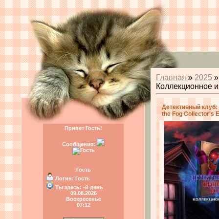
Главная
»
2025
»
Коллекционное изд
Детективный клуб: 
the Fog Collector's E
Привет Гость!
Сообщения:
Гость
Логин:
Гость
Ты здесь:
-й день
09.08.2026
Воскресенье
07:12