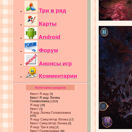
Три в ряд
Карты
Android
Форум
Анонсы игр
Комментарии
Категории раздела
Квест Я ищу
[5]
Квест Я ищу Логика
Головоломка
[1323]
Я ищу
[28]
Квест
[3]
Я ищу Логика Головоломка
[455]
Я ищу Симулятор Логика
[17]
Квест Симулятор Логика
[0]
Я ищу Три в ряд
[2]
Квест Головоломка
[36]