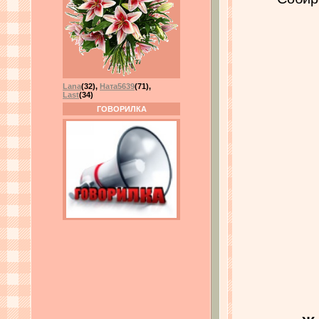
Lana
(32)
,
Ната5639
(71)
,
Last
(34)
ГОВОРИЛКА