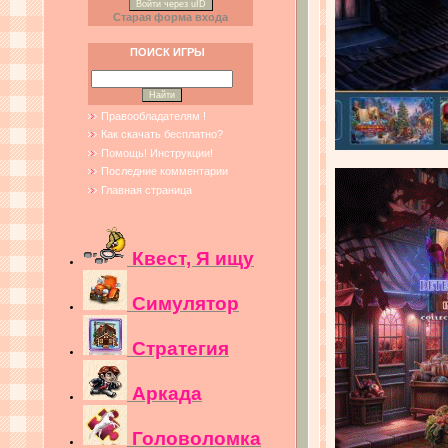
Войти через uID
Старая форма входа
ПОИСК ИГРЫ
Правообладателям !
Как скачать бесплатно?
Помощь! Инструкции!
Последние комментарии
Главная страница
Квест, Я ищу
Симулятор
Стратегия
Аркада
Головоломка