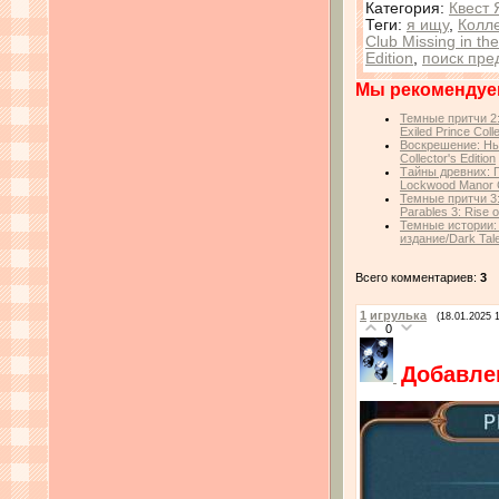
Категория
:
Квест 
Теги
:
я ищу
,
Колл
Club Missing in th
Edition
,
поиск пре
Мы рекомендуе
Темные притчи 2:
Exiled Prince Colle
Воскрешение: Нь
Collector's Edition
Тайны древних: П
Lockwood Manor Co
Темные притчи 3
Parables 3: Rise o
Темные истории:
издание/Dark Tale
Всего комментариев:
3
1
игрулька
(18.01.2025 
0
Добавле