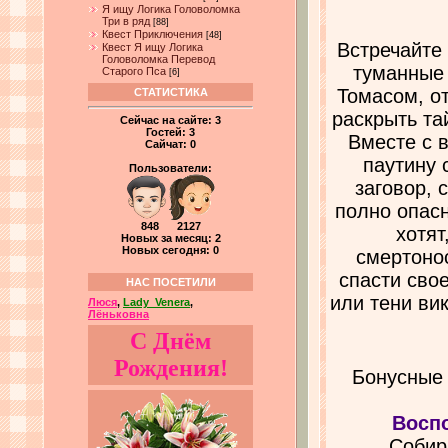
Я ищу Логика Головоломка
Три в ряд
[88]
Квест Приключения
[48]
Встречайте
Квест Я ищу Логика
Головоломка Перевод
туманные 
Старого Пса
[6]
Томасом, о
СТАТИСТИКА
раскрыть та
Сейчас на сайте:
3
Гостей:
3
Вместе с 
Сайчат:
0
паутину 
Пользователи:
заговор,
полно опасн
848 2127
хотят
Новых за месяц: 2
Новых сегодня: 0
смертоно
спасти свое
НАС ПОСЕТИЛИ
или тени ви
Люся
,
Lady_Venera
,
Лёньковна
С Днём
Рождения!
Бонусные
Восп
Собир