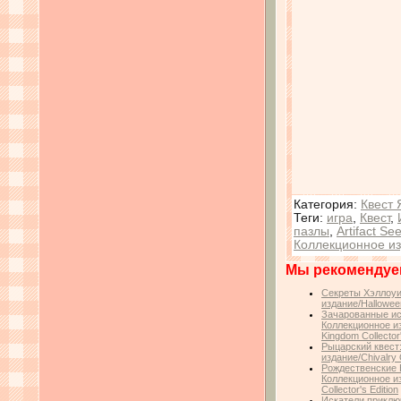
Категория
:
Квест 
Теги
:
игра
,
Квест
,
пазлы
,
Artifact S
Коллекционное и
Мы рекомендуе
Секреты Хэллоуи
издание/Halloween
Зачарованные ис
Коллекционное из
Kingdom Collector'
Рыцарский квест
издание/Chivalry 
Рождественские 
Коллекционное из
Collector's Edition
Искатели приклю