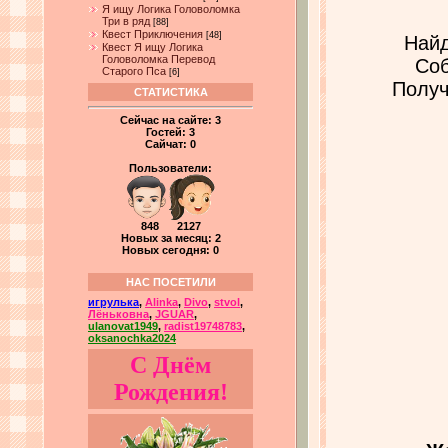
Я ищу Логика Головоломка
Три в ряд
[88]
Квест Приключения
[48]
Найд
Квест Я ищу Логика
Головоломка Перевод
Соб
Старого Пса
[6]
Получ
СТАТИСТИКА
Сейчас на сайте:
3
Гостей:
3
Сайчат:
0
Пользователи:
848 2127
Новых за месяц: 2
Новых сегодня: 0
НАС ПОСЕТИЛИ
игрулька
,
Alinka
,
Divo
,
stvol
,
Лёньковна
,
JGUAR
,
ulanovat1949
,
radist19748783
,
oksanochka2024
С Днём
Рождения!