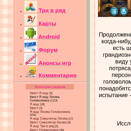
Три в ряд
Карты
Продолжение
Android
когда-нибу
есть ш
Форум
грандиозн
виду 
Анонсы игр
потряс
персон
Комментарии
головолом
Категории раздела
понадобятс
Квест Я ищу
[5]
испытание 
Квест Я ищу Логика
Головоломка
[1323]
Я ищу
[28]
Квест
[3]
Я ищу Логика Головоломка
[454]
Я ищу Симулятор Логика
[17]
Иссл
Квест Симулятор Логика
[0]
Я ищу Три в ряд
[2]
Квест Головоломка
[36]