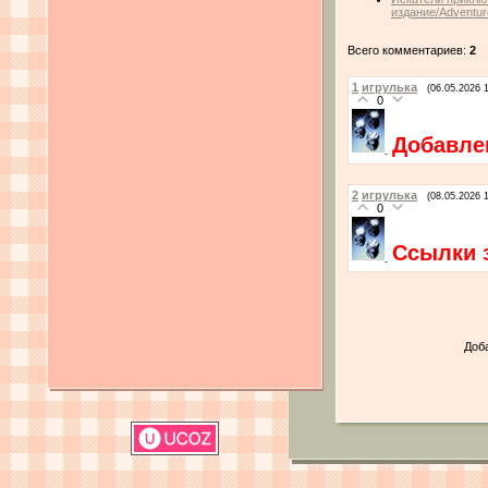
издание/Adventure
Всего комментариев:
2
1
игрулька
(06.05.2026 
0
Добавле
2
игрулька
(08.05.2026 
0
Ссылки 
Доб