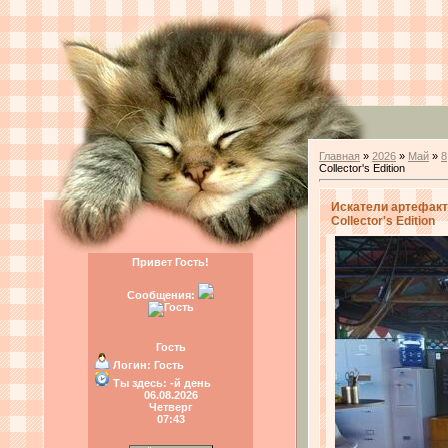
Главная
»
2026
»
Май
»
8
Collector's Edition
Искатели артефакто
Collector's Edition
Привет Гость!
Сообщения:
Гость
Логин:
Гость
Ты здесь:
-й день
06.08.2026
Четверг
07:43