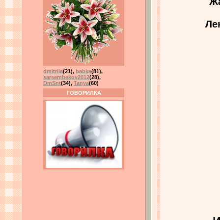
Ж
Ле
dmitriia
(21)
,
babka
(81)
,
sarsembekov2012
(28)
,
DmSnt
(34)
,
Tanya
(60)
ГОВОРИЛКА