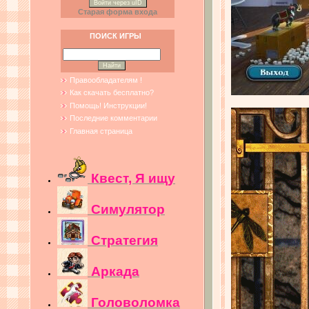
Войти через uID
Старая форма входа
ПОИСК ИГРЫ
Правообладателям !
Как скачать бесплатно?
Помощь! Инструкции!
Последние комментарии
Главная страница
Квест, Я ищу
Симулятор
Стратегия
Аркада
Головоломка