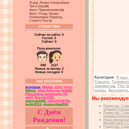
Я ищу Логика Головоломка
Три в ряд
[88]
Квест Приключения
[48]
Квест Я ищу Логика
Головоломка Перевод
Старого Пса
[6]
СТАТИСТИКА
Сейчас на сайте:
5
Гостей:
5
Сайчат:
0
Пользователи:
848 2127
Новых за месяц: 2
Новых сегодня: 0
Категория
:
Я ищу 
Скачать
,
Головол
НАС ПОСЕТИЛИ
предметов
,
The Va
игрулька
,
Akbara
,
stvol
,
fogot
,
пазлы
,
бесплатно
Nikita1
,
lidya
,
babusya
,
4e4a68
,
Лёньковна
,
komissarov-53
,
tat57
,
Веруша7282
,
Мы рекомендуе
ulanovat1949
,
radist19748783
,
lenlen9112
,
oksanochka2024
Рождество: Стра
издание/Christmas
С Днём
Рождество: Стра
издание/Christmas
Рождения!
Наша прекрасная
Beautiful Earth 6 C
Рождество: Стра