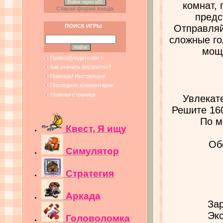
Войти через uID
комнат, 
Старая форма входа
предс
Отправляй
ПОИСК ИГРЫ
сложные го
мощ
Правообладателям !
Как скачать бесплатно?
Помощь! Инструкции!
Последние комментарии
Главная страница
Увлекат
Решите 16
По м
Квест, Я ищу
Об
Симулятор
Стратегия
Аркада
За
Экс
Головоломка