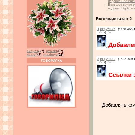
издание/Christmas
Большое приключ
издание/Big Advent
Всего комментариев:
2
1
игрулька
(10.10.2025 
0
Добавле
Кисуля
(27)
,
qwedrt
(67)
,
kirafo
(47)
,
maximys
(28)
2
игрулька
(17.12.2025 1
ГОВОРИЛКА
0
Ссылки 
Добавлять ком