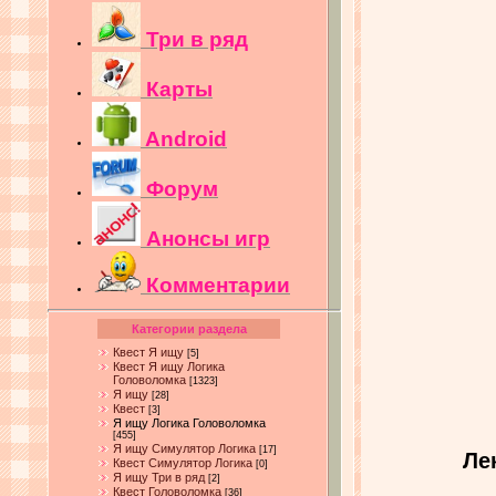
Три в ряд
Карты
Android
Форум
Анонсы игр
Комментарии
Категории раздела
Квест Я ищу
[5]
Квест Я ищу Логика
Головоломка
[1323]
Я ищу
[28]
Квест
[3]
Я ищу Логика Головоломка
[455]
Я ищу Симулятор Логика
[17]
Ле
Квест Симулятор Логика
[0]
Я ищу Три в ряд
[2]
Квест Головоломка
[36]