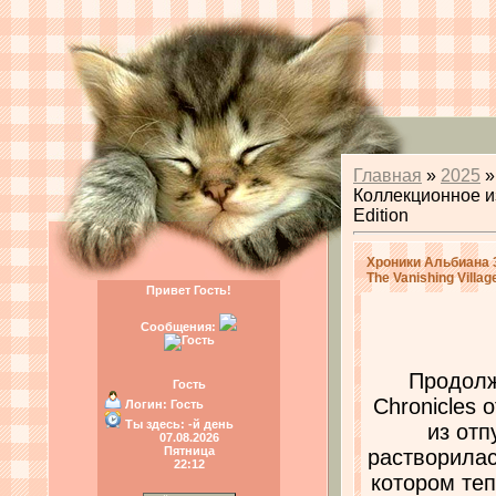
Главная
»
2025
»
Коллекционное изд
Edition
Хроники Альбиана 3
The Vanishing Village
Привет Гость!
Сообщения:
Продолж
Гость
Chronicles 
Логин:
Гость
Ты здесь:
-й день
из отп
07.08.2026
Пятница
растворилас
22:12
котором теп