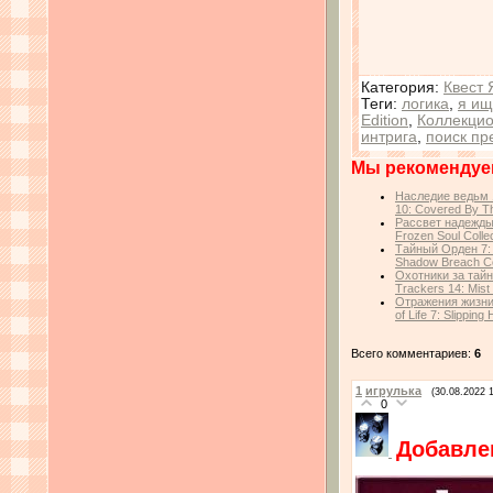
Категория
:
Квест 
Теги
:
логика
,
я ищ
Edition
,
Коллекцио
интрига
,
поиск пр
Мы рекомендуе
Наследие ведьм 
10: Covered By The
Рассвет надежды
Frozen Soul Collec
Тайный Орден 7: 
Shadow Breach Col
Охотники за тай
Trackers 14: Mist 
Отражения жизни
of Life 7: Slipping
Всего комментариев:
6
1
игрулька
(30.08.2022 
0
Добавлен