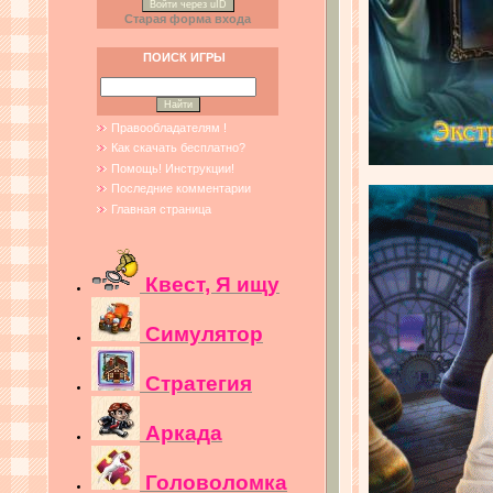
Войти через uID
Старая форма входа
ПОИСК ИГРЫ
Правообладателям !
Как скачать бесплатно?
Помощь! Инструкции!
Последние комментарии
Главная страница
Квест, Я ищу
Симулятор
Стратегия
Аркада
Головоломка