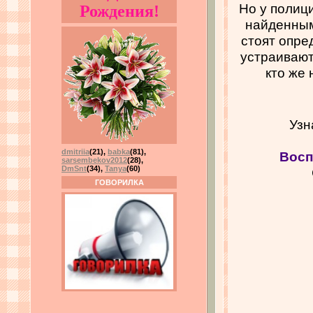
Но у полици
Рождения!
найденным
стоят опре
устраивают
кто же 
Узн
dmitriia
(21)
,
babka
(81)
,
Восп
sarsembekov2012
(28)
,
DmSnt
(34)
,
Tanya
(60)
ГОВОРИЛКА