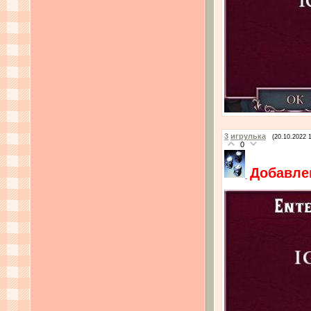
3
игрулька
(20.10.2022 
0
Добавле