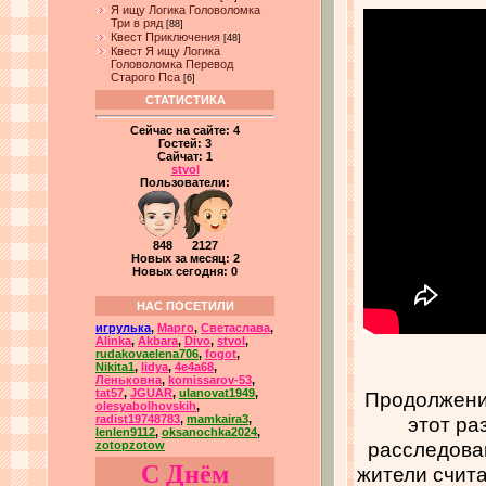
Я ищу Логика Головоломка
Три в ряд
[88]
Квест Приключения
[48]
Квест Я ищу Логика
Головоломка Перевод
Старого Пса
[6]
СТАТИСТИКА
Сейчас на сайте:
4
Гостей:
3
Сайчат:
1
stvol
Пользователи:
848 2127
Новых за месяц: 2
Новых сегодня: 0
НАС ПОСЕТИЛИ
игрулька
,
Марго
,
Светаслава
,
Alinka
,
Akbara
,
Divo
,
stvol
,
rudakovaelena706
,
fogot
,
Nikita1
,
lidya
,
4e4a68
,
Лёньковна
,
komissarov-53
,
tat57
,
JGUAR
,
ulanovat1949
,
Продолжение
olesyabolhovskih
,
этот ра
radist19748783
,
mamkaira3
,
lenlen9112
,
oksanochka2024
,
расследован
zotopzotow
С Днём
жители счита