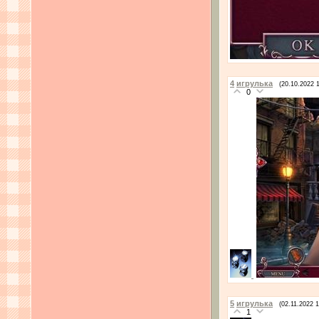
4
игрулька
(20.10.2022 
0
5
игрулька
(02.11.2022 1
1