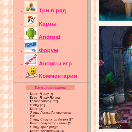
Три в ряд
Карты
Android
Форум
Анонсы игр
Комментарии
Категории раздела
Квест Я ищу
[5]
Квест Я ищу Логика
Головоломка
[1323]
Я ищу
[28]
Квест
[3]
Я ищу Логика Головоломка
[454]
Я ищу Симулятор Логика
[17]
Квест Симулятор Логика
[0]
Я ищу Три в ряд
[2]
Квест Головоломка
[36]