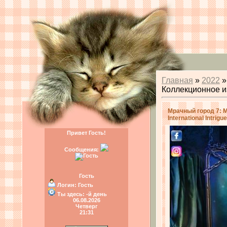
Главная
»
2022
»
Коллекционное изда
Мрачный город 7: М
International Intrigu
Привет Гость!
Сообщения:
Гость
Логин:
Гость
Ты здесь:
-й день
06.08.2026
Четверг
21:31