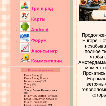
Три в ряд
Карты
Android
Продолжени
Форум
Europe. Г
незабыва
Анонсы игр
полное т
чтобы 
Комментарии
Амстердама 
момент н
Категории раздела
Прокатись
Квест Я ищу
[5]
Евромас
Квест Я ищу Логика
Головоломка
[1323]
ветряных
Я ищу
[28]
Квест
[3]
головолом
Я ищу Логика Головоломка
[454]
котор
Я ищу Симулятор Логика
[17]
Квест Симулятор Логика
[0]
Я ищу Три в ряд
[2]
Квест Головоломка
[36]