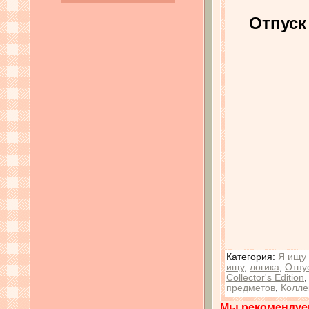
Отпуск
Категория
:
Я ищу 
ищу
,
логика
,
Отпу
Collector's Edition
предметов
,
Колле
Мы рекомендуе