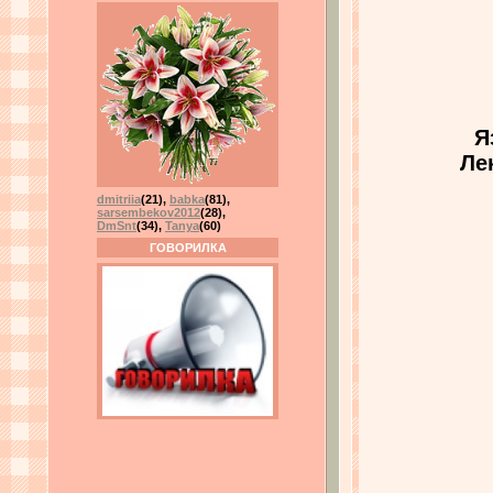
Я
Ле
dmitriia
(21)
,
babka
(81)
,
sarsembekov2012
(28)
,
DmSnt
(34)
,
Tanya
(60)
ГОВОРИЛКА