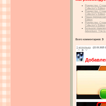
Рождество: Стран
Collector's Edition
Рождество: Стран
Collector's Edition
Наша прекрасная 
Edition
Рождество: Стран
Collector's Edition
Большое приключ
Adventure: Trip to
Всего комментариев:
3
1
игрулька
(22.03.2025 
0
Добавле