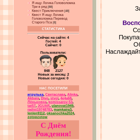
Я ищу Логика Головоломка
Три в ряд
З
[88]
Квест Приключения
[48]
Квест Я ищу Логика
Головоломка Перевод
Восп
Старого Пса
[6]
Со
СТАТИСТИКА
Покупа
Сейчас на сайте:
4
Гостей:
4
Об
Сайчат:
0
Наслаждайт
Пользователи:
848 2127
Новых за месяц: 2
Новых сегодня: 0
НАС ПОСЕТИЛИ
игрулька
,
Светаслава
,
Alinka
,
Akbara
,
Divo
,
stvol
,
4e4a68
,
Лёньковна
,
komissarov-53
,
tat57
,
JGUAR
,
ulanovat1949
,
radist19748783
,
mamkaira3
,
lenlen9112
,
oksanochka2024
,
zotopzotow
С Днём
Рождения!