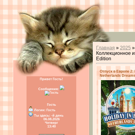
Главная
»
2025
»
Коллекционное из
Edition
Отпуск в Европе 2:
Netherlands Dreams 
Привет Гость!
Сообщения:
Гость
Логин:
Гость
Ты здесь:
-й день
06.08.2026
Четверг
13:40