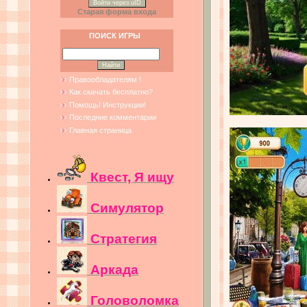
Войти через uID
Старая форма входа
ПОИСК ИГРЫ
Правообладателям !
Как скачать бесплатно?
Помощь! Инструкции!
Последние комментарии
Главная страница
Квест, Я ищу
Симулятор
Стратегия
Аркада
Головоломка