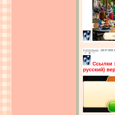
3
игрулька
(26.07.2025 
0
Ссылки 
русский) ве