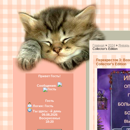
Главная
»
2024
»
Январь
Collector's Edition
Перекресток 3: Воз
Collector's Edition
Привет Гость!
Сообщения:
Гость
Логин:
Гость
Ты здесь:
-й день
09.08.2026
Воскресенье
18:20