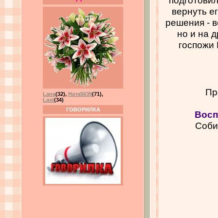
вернуть е
решения - в
но и на 
госпожи 
Пр
Lana
(32)
,
Ната5639
(71)
,
Last
(34)
ГОВОРИЛКА
Восп
Соби