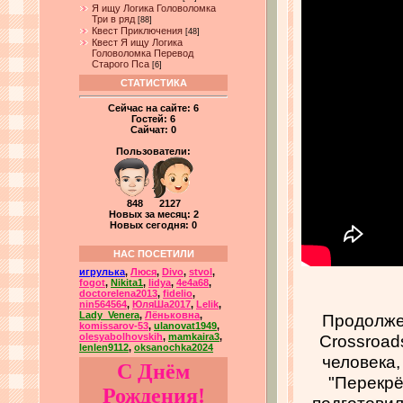
Я ищу Логика Головоломка
Три в ряд
[88]
Квест Приключения
[48]
Квест Я ищу Логика
Головоломка Перевод
Старого Пса
[6]
СТАТИСТИКА
Сейчас на сайте:
6
Гостей:
6
Сайчат:
0
Пользователи:
848 2127
Новых за месяц: 2
Новых сегодня: 0
НАС ПОСЕТИЛИ
игрулька
,
Люся
,
Divo
,
stvol
,
fogot
,
Nikita1
,
lidya
,
4e4a68
,
doctorelena2013
,
fidelio
,
nin564564
,
ЮляШа2017
,
Lelik
,
Lady_Venera
,
Лёньковна
,
Продолже
komissarov-53
,
ulanovat1949
,
Crossroad
olesyabolhovskih
,
mamkaira3
,
lenlen9112
,
oksanochka2024
человека,
С Днём
"Перекрё
Рождения!
подготовил