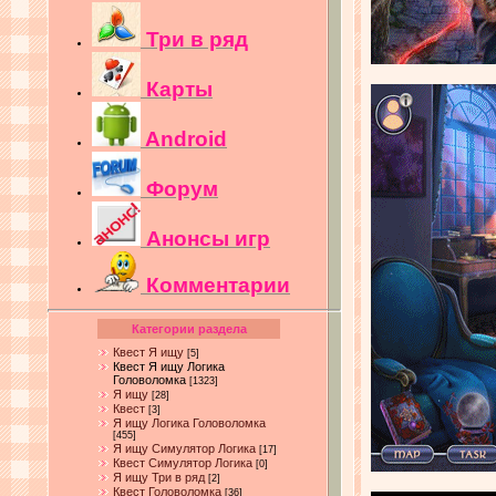
Три в ряд
Карты
Android
Форум
Анонсы игр
Комментарии
Категории раздела
Квест Я ищу
[5]
Квест Я ищу Логика
Головоломка
[1323]
Я ищу
[28]
Квест
[3]
Я ищу Логика Головоломка
[455]
Я ищу Симулятор Логика
[17]
Квест Симулятор Логика
[0]
Я ищу Три в ряд
[2]
Квест Головоломка
[36]