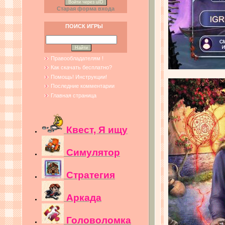
Войти через uID
Старая форма входа
ПОИСК ИГРЫ
Правообладателям !
Как скачать бесплатно?
Помощь! Инструкции!
Последние комментарии
Главная страница
Квест, Я ищу
Симулятор
Стратегия
Аркада
Головоломка