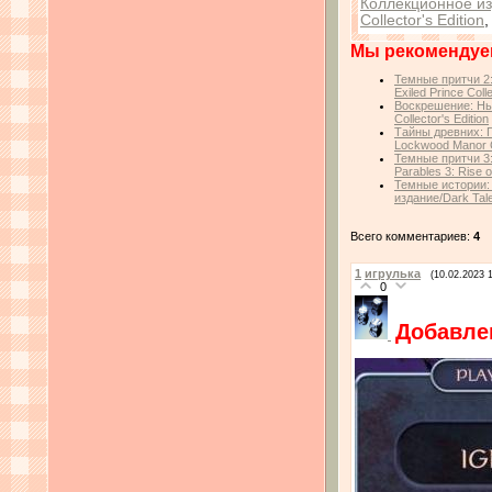
Коллекционное и
Collector's Edition
Мы рекомендуе
Темные притчи 2:
Exiled Prince Colle
Воскрешение: Нь
Collector's Edition
Тайны древних: П
Lockwood Manor Co
Темные притчи 3
Parables 3: Rise o
Темные истории:
издание/Dark Tale
Всего комментариев:
4
1
игрулька
(10.02.2023 
0
Добавлен