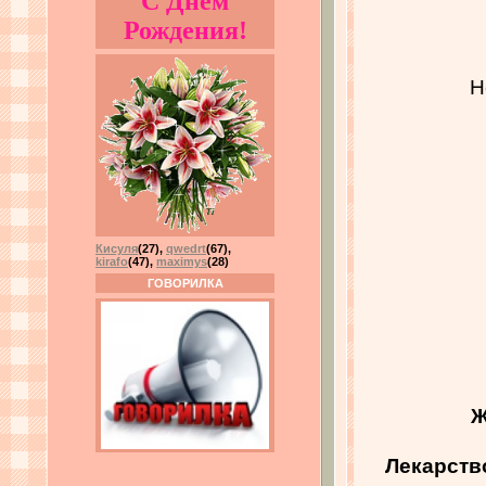
С Днём
Рождения!
Н
Кисуля
(27)
,
qwedrt
(67)
,
kirafo
(47)
,
maximys
(28)
ГОВОРИЛКА
Ж
Лекарство