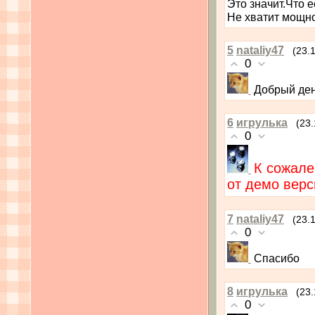
Это значит.Что е
Не хватит мощно
5
nataliy47
(23.
0
Добрый ден
6
игрулька
(23.
0
К сожале
от демо верс
7
nataliy47
(23.
0
Спасибо
8
игрулька
(23.
0