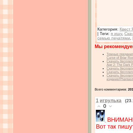
Категория
:
Квест 
|
Теги
:
я ищу
,
Ска
семью печатями
,
Мы рекомендуе
Темные предания:
Curse of Briar Ro
Скачать бесплат
Age 2: The Dark P
Скачать бесплатн
Скачать бесплатн
Скачать бесплат
издание/Phantasma
Всего комментариев:
20
1
игрулька
(23.
0
ВНИМАНИ
Вот так пишу