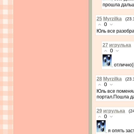
прошла дальш
25
Myrzilka
(23.
0
Юль все разобра
27
игрулька
0
отлично)
28
Myrzilka
(23.
0
Юль все поменял
портал.Пошла д
29
игрулька
(2
0
я опять зас