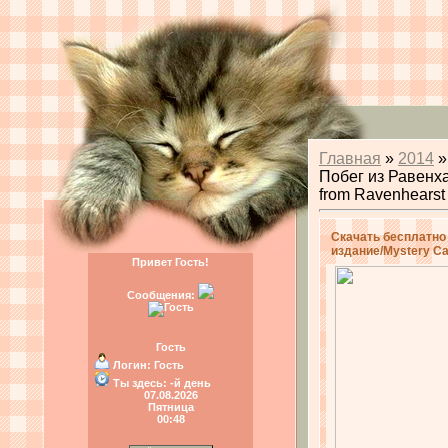
Главная
»
2014
»
Побег из Равенха
from Ravenhearst
Скачать бесплатно 
издание/Mystery Ca
Привет Гость!
Сообщения:
Гость
Логин:
Гость
Ты здесь:
-й день
07.08.2026
Пятница
00:48