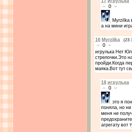
17
игрулька
0
Myrzilka
а на мини игр
16
Myrzilka
(23.
0
игрулька Нет Юл
стрелочки.Это н
пройди.Когда пе
маяка.Вот тут се
18
игрулька
0
это я по
поняла, но ни
меня не полу
предохранител
агрегату вот т