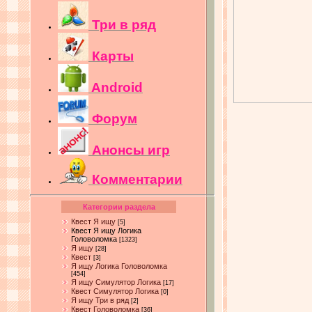
Три в ряд
Карты
Android
Форум
Анонсы игр
Комментарии
Категории раздела
Квест Я ищу
[5]
Квест Я ищу Логика
Головоломка
[1323]
Я ищу
[28]
Квест
[3]
Я ищу Логика Головоломка
[454]
Я ищу Симулятор Логика
[17]
Квест Симулятор Логика
[0]
Я ищу Три в ряд
[2]
Квест Головоломка
[36]