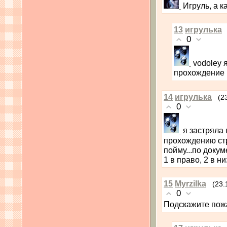
Игруль, а к
13
игрулька
0
vodoley 
прохождение 
14
игрулька
(2
0
я застряла
прохождению стр
пойму...по доку
1 в право, 2 в н
15
Myrzilka
(23.
0
Подскажите пожа