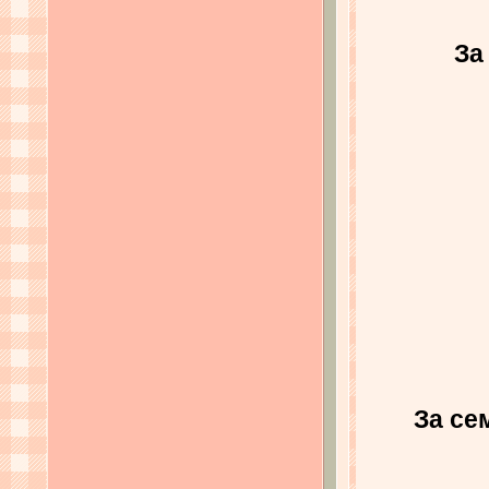
За
За се