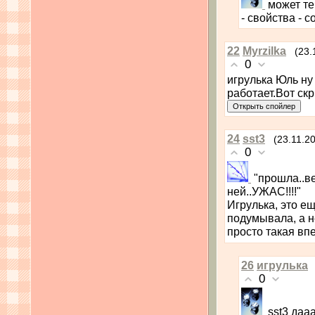
может те
- свойства - 
22
Myrzilka
(23.
0
игрулька Юль ну
работает.Вот ск
24
sst3
(23.11.2
0
"прошла..в
ней..УЖАС!!!!"
Игрулька, это е
подумывала, а не
просто такая вп
26
игрулька
0
sst3 даа