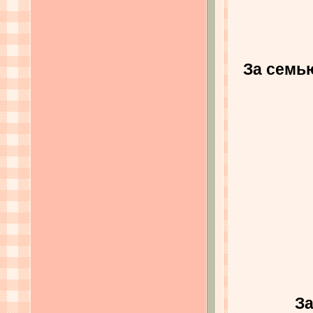
За семь
За