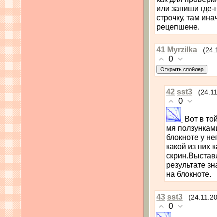
или запиши где-
строчку, там ина
рецепшене.
41
Myrzilka
(24.
0
42
sst3
(24.1
0
Вот в то
мя ползунками
блокноте у не
какой из них 
скрин.Выставл
результате зн
на блокноте.
43
sst3
(24.11.2
0