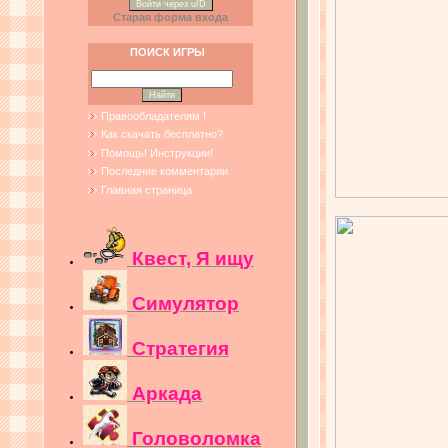
Войти через uID
Старая форма входа
ПОИСК ИГРЫ
Правообладателям !
Как скачать бесплатно?
Помощь! Инструкции!
Последние комментарии
Главная страница
Квест, Я ищу
Симулятор
Стратегия
Аркада
Головоломка