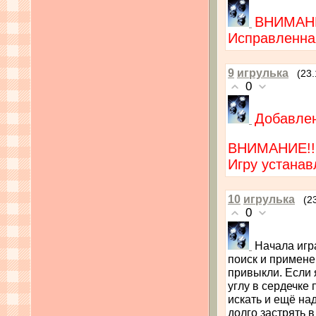
ВНИМАНИ
Исправленная
9
игрулька
(23.
0
Добавлен
ВНИМАНИЕ!!
Игру устанав
10
игрулька
(2
0
Начала игра
поиск и примене
привыкли. Если 
углу в сердечке 
искать и ещё на
долго застрять 