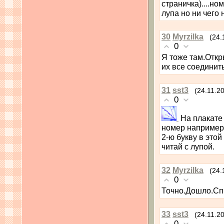
страничка)....н
лупа но ни чего 
30
Myrzilka
(24.
0
Я тоже там.Откр
их все соединит
31
sst3
(24.11.2
0
На плакате
номер например 
2-ю букву в это
читай с лупой.
32
Myrzilka
(24.
0
Точно.Дошло.Спр
33
sst3
(24.11.2
0