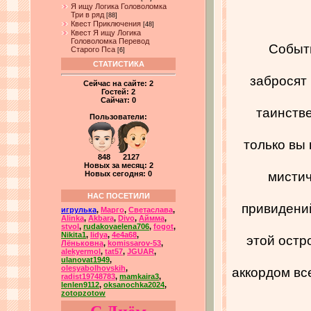
Я ищу Логика Головоломка
Три в ряд
[88]
Квест Приключения
[48]
Квест Я ищу Логика
Головоломка Перевод
Событ
Старого Пса
[6]
СТАТИСТИКА
забросят 
Сейчас на сайте:
2
Гостей:
2
Сайчат:
0
таинстве
Пользователи:
только вы 
848 2127
Новых за месяц: 2
мистич
Новых сегодня: 0
НАС ПОСЕТИЛИ
привидений
игрулька
,
Марго
,
Светаслава
,
Alinka
,
Akbara
,
Divo
,
Аймма
,
stvol
,
rudakovaelena706
,
fogot
,
Nikita1
,
lidya
,
4e4a68
,
этой остро
Лёньковна
,
komissarov-53
,
alekyermol
,
tat57
,
JGUAR
,
ulanovat1949
,
olesyabolhovskih
,
аккордом вс
radist19748783
,
mamkaira3
,
lenlen9112
,
oksanochka2024
,
zotopzotow