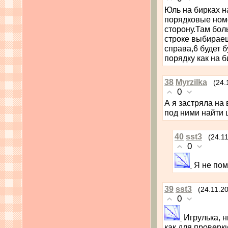
Юль на бирках н
порядковые номе
сторону.Там бол
строке выбирае
справа,6 будет 
порядку как на б
38
Myrzilka
(24.
0
А я застряла на
под ними найти 
40
sst3
(24.1
0
Я не пом
39
sst3
(24.11.2
0
Игрулька, н
как для проверк