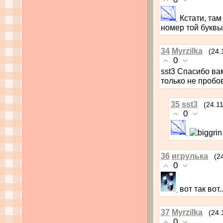
Кстати, там
номер той буквы,
34
Myrzilka
(24.
0
sst3 Спасибо ва
только не пробо
35
sst3
(24.1
0
36
игрулька
(2
0
вот так вот
37
Myrzilka
(24.
0