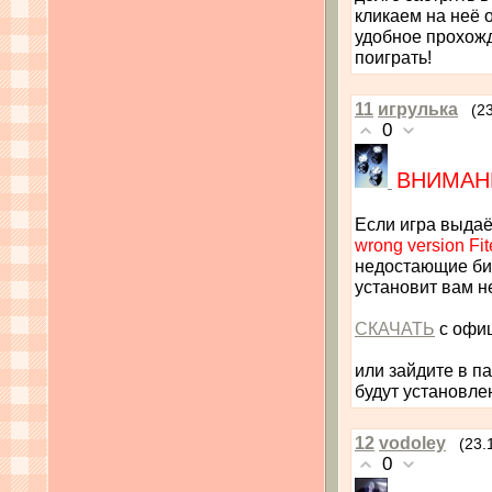
кликаем на неё 
удобное прохож
поиграть!
11
игрулька
(2
0
ВНИМАНИ
Если игра выдаёт
wrong version Fit
недостающие биб
установит вам н
СКАЧАТЬ
с офиц
или зайдите в па
будут установле
12
vodoley
(23.
0