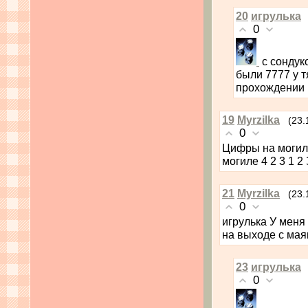
20
игрулька
0
с сондук
были 7777 у т
прохождении 
19
Myrzilka
(23.
0
Цифры на могиле
могиле 4 2 3 1 2
21
Myrzilka
(23.
0
игрулька У меня
на выходе с мая
23
игрулька
0