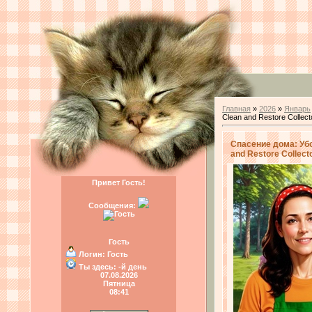
Главная
»
2026
»
Январь
Clean and Restore Collecto
Спасение дома: Уб
and Restore Collecto
Привет Гость!
Сообщения:
Гость
Логин:
Гость
Ты здесь:
-й день
07.08.2026
Пятница
08:41