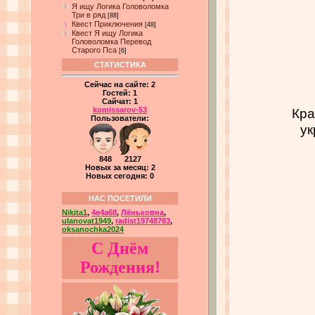
Я ищу Логика Головоломка
Три в ряд
[88]
Квест Приключения
[48]
Квест Я ищу Логика
Головоломка Перевод
Старого Пса
[6]
СТАТИСТИКА
Сейчас на сайте:
2
Гостей:
1
Сайчат:
1
Кра
komissarov-53
Пользователи:
ук
848 2127
Новых за месяц: 2
Новых сегодня: 0
НАС ПОСЕТИЛИ
Nikita1
,
4e4a68
,
Лёньковна
,
ulanovat1949
,
radist19748783
,
oksanochka2024
С Днём
Рождения!