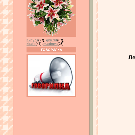
Кисуля
(27)
,
qwedrt
(67)
,
kirafo
(47)
,
maximys
(28)
ГОВОРИЛКА
Ле