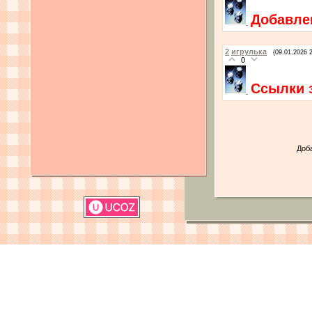
Добавле
2
игрулька
(09.01.2026 
0
Ссылки 
Доб