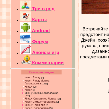
Три в ряд
Карты
Встречайте
Android
предстоит на
Джейн, хозя
Форум
рукава, при
дизайн
Анонсы игр
предметами и
Комментарии
Категории раздела
Квест Я ищу
[5]
Квест Я ищу Логика
Головоломка
[1323]
Я ищу
[28]
Квест
[3]
Я ищу Логика Головоломка
[454]
Я ищу Симулятор Логика
[17]
Квест Симулятор Логика
[0]
Я ищу Три в ряд
[2]
Квест Головоломка
[36]