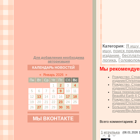
Категория
:
Я ищу 
ищу
,
поиск предм
издание
,
бесплат
Для добавления необходима
логика
,
Головоло
авторизация
КАЛЕНДАРЬ НОВОСТЕЙ
Мы рекомендуе
«
Январь 2026
»
Рождество: Стра
Пн
Вт
Ср
Чт
Пт
Сб
Вс
издание/Christmas
Рождество: Стра
1
2
3
4
издание/Christmas
5
6
7
8
9
10
11
Наша прекрасная
Beautiful Earth 6 C
12
13
14
15
16
17
18
Рождество: Стра
19
20
21
22
23
24
25
издание/Christmas
Большое приключ
26
27
28
29
30
31
издание/Big Advent
МЫ ВКОНТАКТЕ
Всего комментариев:
2
1
игрулька
(08.01.2026 
0