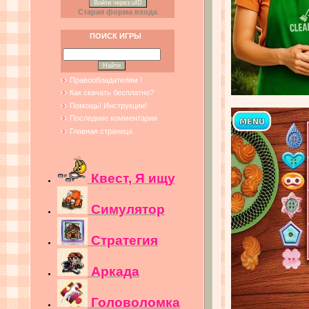
Войти через uID
Старая форма входа
ПОИСК ИГРЫ
Правообладателям !
Как скачать бесплатно?
Помощь! Инструкции!
Последние комментарии
Главная страница
Квест, Я ищу
Симулятор
Стратегия
Аркада
Головоломка