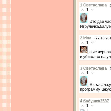
1
Светаслава
1
Это две ча
Игрулечка,балуе
2
Irina
(27.10.20
1
а че черно
и убивство на ул
3
Светаслава
1
Я скачала,
программу.Какую
4
бабушка3587
1