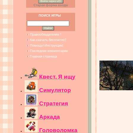
Войти через uID
Старая форма входа
ПОИСК ИГРЫ
Правообладателям !
Как скачать бесплатно?
Помощь! Инструкции!
Последние комментарии
Главная страница
Квест, Я ищу
Симулятор
Стратегия
Аркада
Головоломка