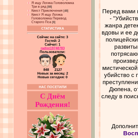
Я ищу Логика Головоломка
Три в ряд
[88]
Перед вами 
Квест Приключения
[48]
Квест Я ищу Логика
- "Убийст
Головоломка Перевод
Старого Пса
[6]
жанра детек
СТАТИСТИКА
вдовы и ее д
Сейчас на сайте:
3
полицейски
Гостей:
2
Сайчат:
1
развиты
radist19748783
Пользователи:
потрясаю
произве
мистической
848 2127
убийство с 
Новых за месяц: 2
Новых сегодня: 0
преступлени
НАС ПОСЕТИЛИ
Дюпена, о
С Днём
следу в пои
Рождения!
Дополнит
Восп