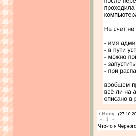
после пере
проходила 
компьютер
На счёт не
- имя адми
- в пути у
- можно по
- запустит
- при расп
вообщем пр
всё ли на 
описано в
7
Bony
(27.10.2
1
Что-то я Черног