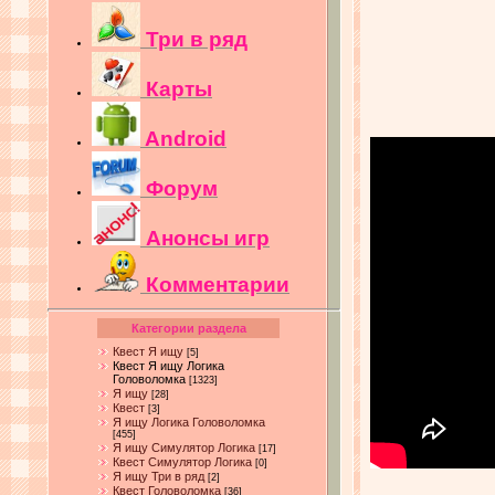
Три в ряд
Карты
Android
Форум
Анонсы игр
Комментарии
Категории раздела
Квест Я ищу
[5]
Квест Я ищу Логика
Головоломка
[1323]
Я ищу
[28]
Квест
[3]
Я ищу Логика Головоломка
[455]
Я ищу Симулятор Логика
[17]
Квест Симулятор Логика
[0]
Я ищу Три в ряд
[2]
Квест Головоломка
[36]