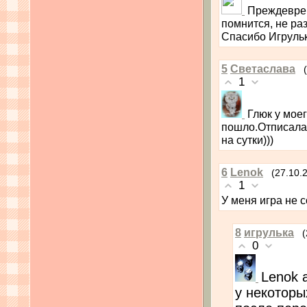
Преждеврем
помнится, не ра
Спасибо Игрульк
5
Светаслава
1
Глюк у мое
пошло.Отписалас
на сутки)))
6
Lenok
(27.10.
1
У меня игра не 
8
игрулька
(
0
Lenok 
у некоторы