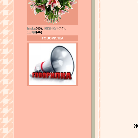
Iriska
(40)
,
IRISHK@
(44)
,
Энди
(46)
ГОВОРИЛКА
Ж