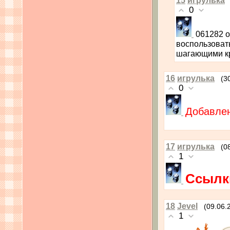
0
061282 о
воспользоват
шагающими к
16
игрулька
(3
0
Добавлен
17
игрулька
(0
1
Ссылк
18
Jevel
(09.06.
1