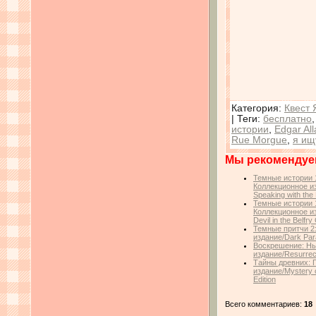
Категория
:
Квест 
|
Теги
:
бесплатно
истории
,
Edgar Al
Rue Morgue
,
я ищ
Мы рекомендуе
Темные истории 
Коллекционное изд
Speaking with th
Темные истории 1
Коллекционное из
Devil in the Belfry
Темные притчи 2
издание/Dark Parab
Воскрешение: Нь
издание/Resurrect
Тайны древних: 
издание/Mystery o
Edition
Всего комментариев:
18