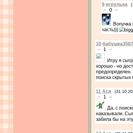
9
игрулька
(
0
Bonyчка 
часть)))
10
бабушка358
1
Игру я сыгр
хорошо - но дост
предопределен.
поиска скрытых 
11
Ася
(31.10.20
1
Да, с поиск
наказывали. Сыгр
забила бы на эту