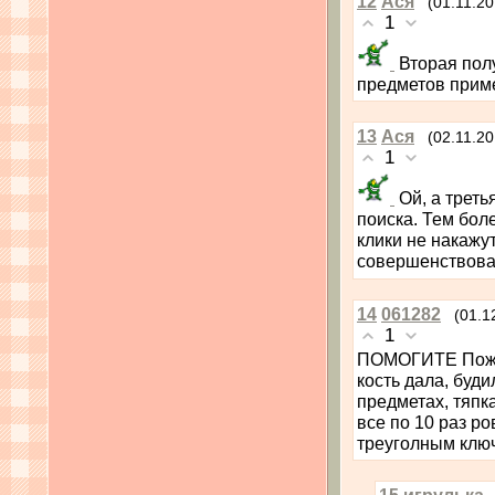
12
Ася
(01.11.20
1
Вторая полу
предметов прим
13
Ася
(02.11.20
1
Ой, а треть
поиска. Тем боле
клики не накажут
совершенствова
14
061282
(01.1
1
ПОМОГИТЕ Пожал
кость дала, буди
предметах, тяпка
все по 10 раз ро
треуголным ключ
15
игрулька