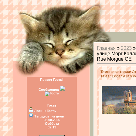
Главная
»
2023
»
улице Морг Колле
Rue Morgue CE
Темные истории: Э
Tales: Edgar Allan 
Привет Гость!
Сообщения:
Гость
Логин:
Гость
Ты здесь:
-й день
08.08.2026
Суббота
02:13