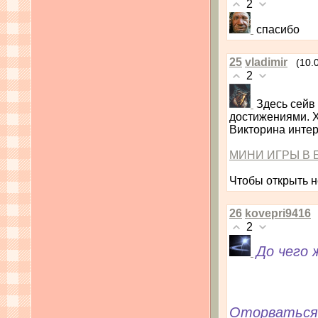
2
спасибо
25
vladimir
(10.
2
Здесь сейв
достижениями. Х
Викторина интер
МИНИ ИГРЫ В 
Чтобы открыть н
26
kovepri9416
2
До чего 
Оторваться 