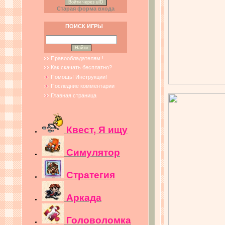
Войти через uID
Старая форма входа
ПОИСК ИГРЫ
Правообладателям !
Как скачать бесплатно?
Помощь! Инструкции!
Последние комментарии
Главная страница
Квест, Я ищу
Симулятор
Стратегия
Аркада
Головоломка