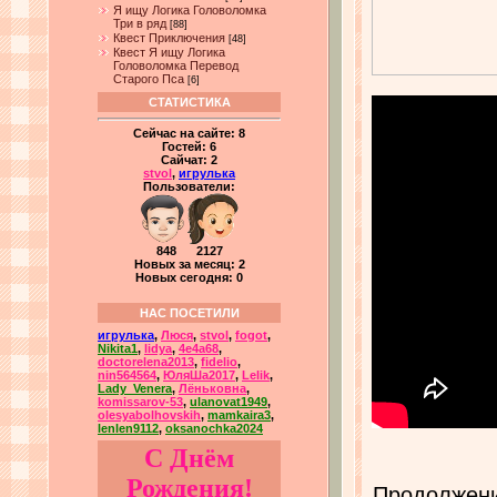
Я ищу Логика Головоломка
Три в ряд
[88]
Квест Приключения
[48]
Квест Я ищу Логика
Головоломка Перевод
Старого Пса
[6]
СТАТИСТИКА
Сейчас на сайте:
8
Гостей:
6
Сайчат:
2
stvol
,
игрулька
Пользователи:
848 2127
Новых за месяц: 2
Новых сегодня: 0
НАС ПОСЕТИЛИ
игрулька
,
Люся
,
stvol
,
fogot
,
Nikita1
,
lidya
,
4e4a68
,
doctorelena2013
,
fidelio
,
nin564564
,
ЮляШа2017
,
Lelik
,
Lady_Venera
,
Лёньковна
,
komissarov-53
,
ulanovat1949
,
olesyabolhovskih
,
mamkaira3
,
lenlen9112
,
oksanochka2024
С Днём
Рождения!
Продолжение