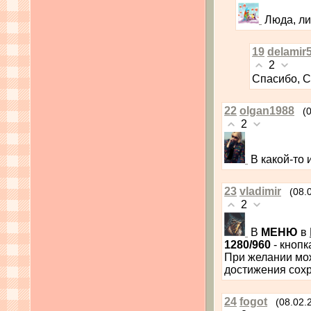
Люда, ли
19
delamir
2
Спасибо, С
22
olgan1988
(
2
В какой-то 
23
vladimir
(08.
2
В
МЕНЮ
в
1280/960
- кнопк
При желании мо
достижения сохр
24
fogot
(08.02.