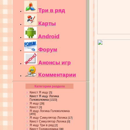
Три в ряд
Карты
Android
Форум
Анонсы игр
Комментарии
Категории раздела
Квест Я ищу
[5]
Квест Я ищу Логика
Головоломка
[1323]
Я ищу
[28]
Квест
[3]
Я ищу Логика Головоломка
[455]
Я ищу Симулятор Логика
[17]
Квест Симулятор Логика
[0]
Я ищу Три в ряд
[2]
Квест Головоломка
[36]