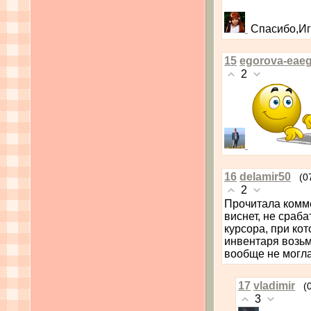
Спасибо,И
15
egorova-eae
2
16
delamir50
(0
2
Прочитала комме
виснет, не сраб
курсора, при ко
инвентаря возьму
вообще не могла
17
vladimir
(
3