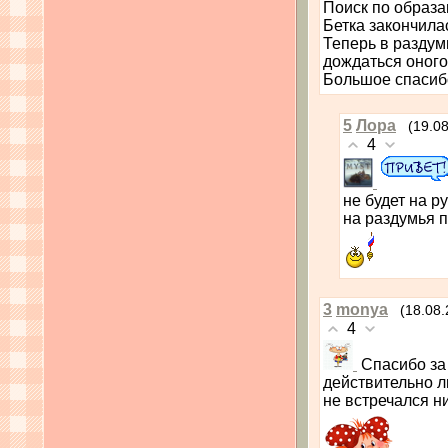
Поиск по образ
Бетка закончила
Теперь в раздумь
дождаться оного
Большое спаси
5
Лора
(19.0
4
не будет на р
на раздумья п
3
monya
(18.08.
4
Спасибо за 
действительно л
не встречался н