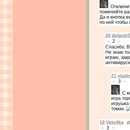
Отключит
поменяйте ра
Да и кнопка в
по ней чтобы 
20
delamir
2
Спасибо, В
Не знаю тол
играю, зак
антивирусн
21
vladi
3
С к
игра тор
игрушка 
томах.
18
Veto4ka
(
3