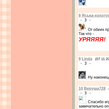
8
Яська-хохоту
3
От обеих п
Так что -
УРЯЯЯЯ!
9
Linda
(07.11.2
3
Ну наконец
10
Веруша728
3
Спасибо иг
замечательно оп