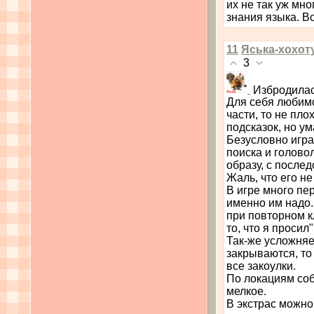
их не так уж мно
знания языка. В
11
Яська-хохот
3
Избродилас
Для себя любимо
части, то не пло
подсказок, но у
Безусловно игра
поиска и голово
образу, с после
Жаль, что его не
В игре много пе
именно им надо. 
при повторном к
то, что я просил"
Так-же усложняе
закрываются, то
все закоулки.
По локациям соб
мелкое.
В экстрас можно