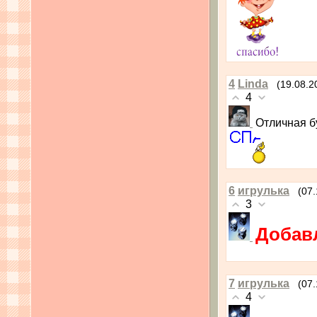
4
Linda
(19.08.2
4
Отличная б
6
игрулька
(07.
3
Добав
7
игрулька
(07.
4