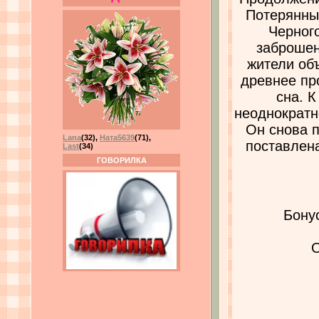
Потерянны
Черного
заброшен
жители об
древнее пр
сна. 
неоднократн
Он снова п
Lana
(32)
,
Ната5639
(71)
,
поставлена
Last
(34)
ГОВОРИЛКА
Бону
О