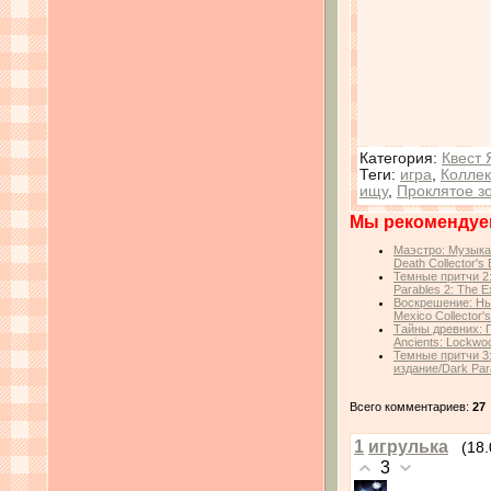
Категория
:
Квест 
Теги
:
игра
,
Коллек
ищу
,
Проклятое з
Мы рекомендуе
Маэстро: Музыка
Death Collector's 
Темные притчи 2
Parables 2: The Ex
Воскрешение: Нь
Mexico Collector's
Тайны древних: П
Ancients: Lockwoo
Темные притчи 3
издание/Dark Para
Всего комментариев:
27
1
игрулька
(18
3