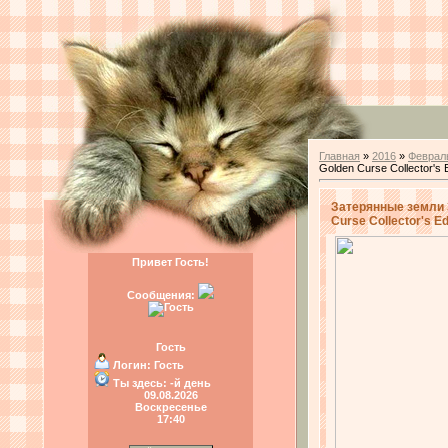
Главная
»
2016
»
Феврал
Golden Curse Collector's E
Затерянные земли 3
Curse Collector's Ed
Привет Гость!
Сообщения:
Гость
Логин:
Гость
Ты здесь:
-й день
09.08.2026
Воскресенье
17:40