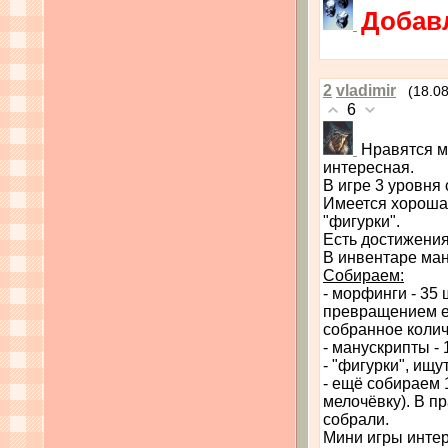
Добавл
2
vladimir
(18.0
6
Нравятся мн
интересная.
В игре 3 уровня
Имеется хорошая
"фигурки".
Есть достижения
В инвентаре ма
Собираем:
- морфинги - 35
превращением ег
собранное колич
- манускрипты - 1
- "фигурки", ищу
- ещё собираем 
мелочёвку). В пр
собрали.
Мини игры инте