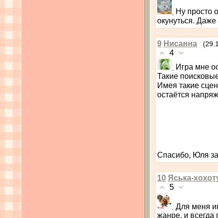
Ну просто о
окунуться. Даже 
9
Нисанна
(29.
4
Игра мне о
Такие поисковые
Имея такие сцен
остаётся напря
Спасибо, Юля за
10
Яська-хохот
5
Для меня и
жанре, и всегда 