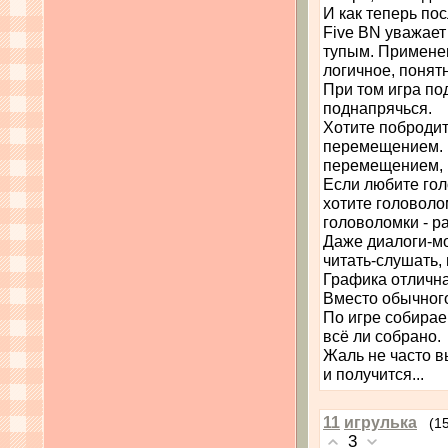
И как теперь по
Five BN уважает
тупым. Примене
логичное, понят
При том игра по
поднапрячься.
Хотите побродит
перемещением. Б
перемещением, 
Если любите гол
хотите головоло
головоломки - р
Даже диалоги-мо
читать-слушать,
Графика отлична
Вместо обычного
По игре собирае
всё ли собрано.
Жаль не часто в
и получится...
11
игрулька
(1
3