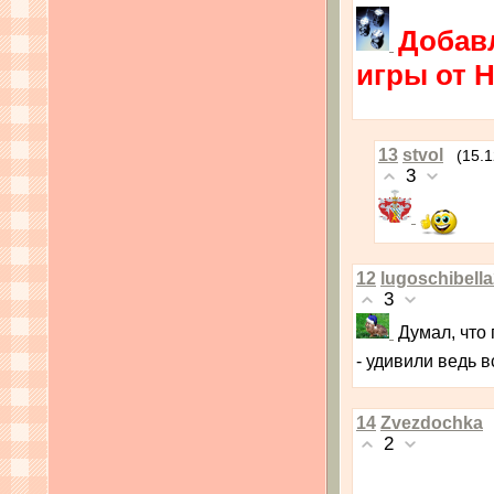
Добав
игры от 
13
stvol
(15.1
3
12
lugoschibell
3
Думал, что
- удивили ведь в
14
Zvezdochka
2