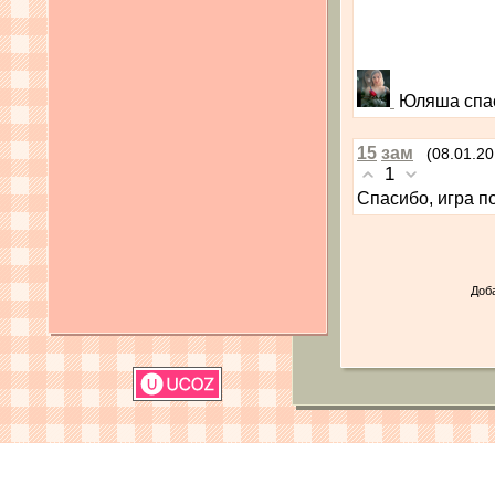
Юляша спас
15
зам
(08.01.20
1
Спасибо, игра п
Доб