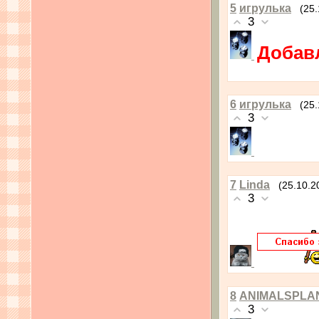
5
игрулька
(25
3
Добав
6
игрулька
(25
3
7
Linda
(25.10.2
3
8
ANIMALSPLA
3