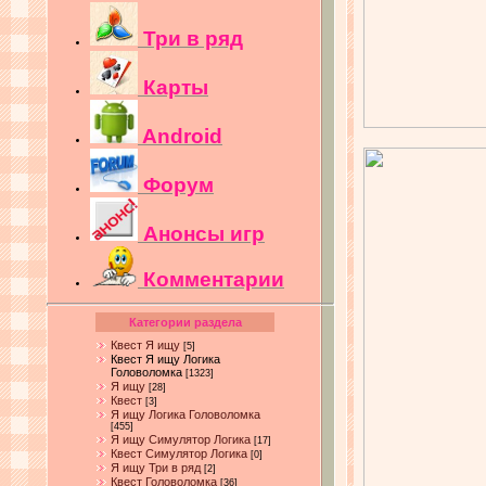
Три в ряд
Карты
Android
Форум
Анонсы игр
Комментарии
Категории раздела
Квест Я ищу
[5]
Квест Я ищу Логика
Головоломка
[1323]
Я ищу
[28]
Квест
[3]
Я ищу Логика Головоломка
[455]
Я ищу Симулятор Логика
[17]
Квест Симулятор Логика
[0]
Я ищу Три в ряд
[2]
Квест Головоломка
[36]