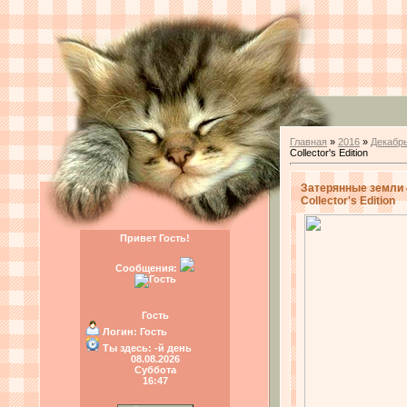
Главная
»
2016
»
Декабр
Collector's Edition
Затерянные земли 4
Collector's Edition
Привет Гость!
Сообщения:
Гость
Логин:
Гость
Ты здесь:
-й день
08.08.2026
Суббота
16:47