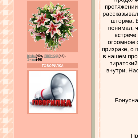
протяжении
рассказывал
шторма. В
понимал, 
встрече 
огромном 
призраке, о 
в нашем про
Iriska
(40)
,
IRISHK@
(44)
,
Энди
(46)
пиратский
ГОВОРИЛКА
внутри. На
Бонусна
Пр