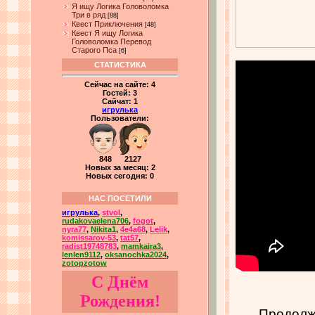
Я ищу Логика Головоломка
Три в ряд
[88]
Квест Приключения
[48]
Квест Я ищу Логика
Головоломка Перевод
Старого Пса
[6]
СТАТИСТИКА
Сейчас на сайте:
4
Гостей:
3
Сайчат:
1
игрулька
Пользователи:
848 2127
Новых за месяц: 2
Новых сегодня: 0
НАС ПОСЕТИЛИ
игрулька
,
stvol
,
rudakovaelena706
,
fogot
,
nyra77
,
Nikita1
,
4e4a68
,
Lelik
,
komissarov-53
,
tat57
,
radist19748783
,
mamkaira3
,
lenlen9112
,
oksanochka2024
,
zotopzotow
С Днём
Рождения!
Продолже