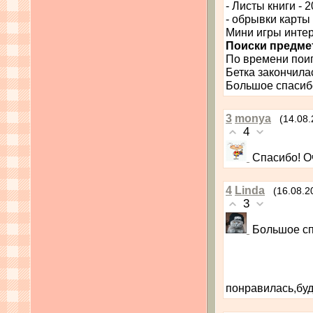
- Листы книги - 2
- обрывки карты -
Мини игры инте
Поиски предме
По времени поиг
Бетка закончила
Большое спаси
3
monya
(14.08.
4
Спасибо! О
4
Linda
(16.08.2
3
Большое сп
понравилась,буд