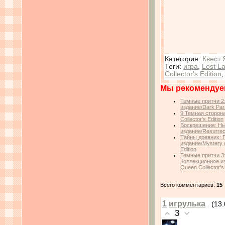
Категория
:
Квест 
Теги
:
игра
,
Lost L
Collector's Edition
Мы рекомендуе
Темные притчи 2
издание/Dark Parab
9 Темная сторона
Collector's Edition
Воскрешение: Нь
издание/Resurrect
Тайны древних: 
издание/Mystery o
Edition
Темные притчи 3
Коллекционное из
Queen Collector's 
Всего комментариев:
15
1
игрулька
(13
3