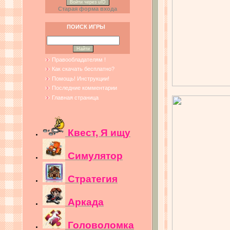
Войти через uID
Старая форма входа
ПОИСК ИГРЫ
Правообладателям !
Как скачать бесплатно?
Помощь! Инструкции!
Последние комментарии
Главная страница
Квест, Я ищу
Симулятор
Стратегия
Аркада
Головоломка