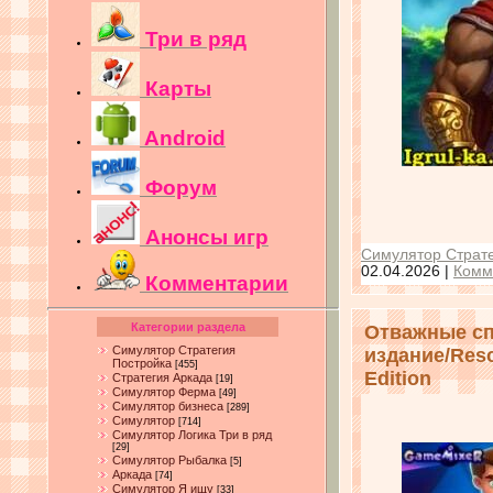
Три в ряд
Карты
Android
Форум
Анонсы игр
Симулятор Страте
02.04.2026
|
Комм
Комментарии
Категории раздела
Отважные сп
Симулятор Стратегия
издание/Rescu
Постройка
[455]
Edition
Стратегия Аркада
[19]
Симулятор Ферма
[49]
Симулятор бизнеса
[289]
Симулятор
[714]
Симулятор Логика Три в ряд
[29]
Симулятор Рыбалка
[5]
Аркада
[74]
Симулятор Я ищу
[33]