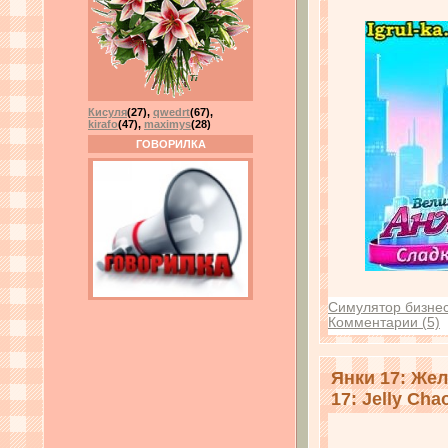
Кисуля
(27)
,
qwedrt
(67)
,
kirafo
(47)
,
maximys
(28)
ГОВОРИЛКА
Симулятор бизне
Комментарии (5)
Янки 17: Же
17: Jelly Cha