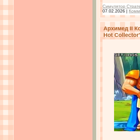
Симулятор Страте
07.02.2026
|
Комм
Архимед II К
Hot Collector