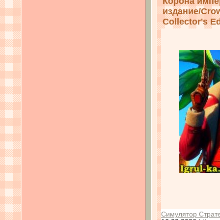
Корона импе
издание/Crow
Collector's Ed
Симулятор Страте