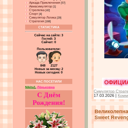
Аркада Приключения
[57]
Авиасимулятор
[1]
Стрелялка
[42]
Спорт
[4]
Симулятор Логика
[29]
Стратегия
[168]
СТАТИСТИКА
Сейчас на сайте:
3
Гостей:
3
Сайчат:
0
Пользователи:
848 2127
Новых за месяц: 2
Новых сегодня: 0
НАС ПОСЕТИЛИ
Nikita1
,
Лёньковна
Симулятор Страте
С Днём
17.03.2026
|
Комм
Рождения!
Великолепная
Sweet Reven