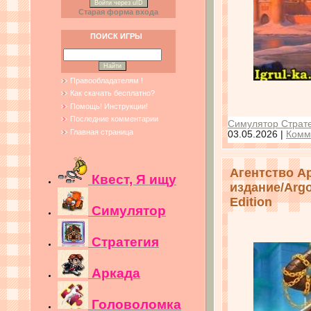
Войти через uID
Старая форма входа
ПОИСК ИГРЫ
Правообладателям !
Как скачать бесплатно?
Помощь! Инструкции!
Последние комментарии
Симулятор Страте
Главная страница
03.05.2026
|
Комм
Агентство А
Квест, Я ищу
издание/Argon
Edition
Симулятор
Стратегия
Аркада
Головоломка