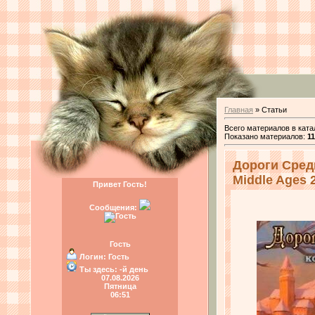
Главная
»
Статьи
Всего материалов в ката
Показано материалов
:
11
Дороги Сред
Middle Ages 2
Привет Гость!
Сообщения:
Гость
Логин:
Гость
Ты здесь:
-й день
07.08.2026
Пятница
06:51