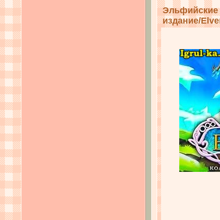
Эльфийские 
издание/Elven