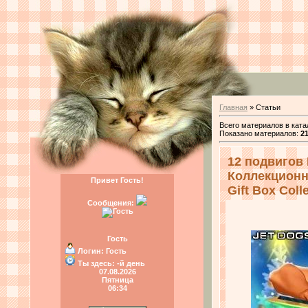
Главная
»
Статьи
Всего материалов в ката
Показано материалов
:
2
12 подвигов
Коллекционно
Привет Гость!
Gift Box Colle
Сообщения:
Гость
Логин:
Гость
Ты здесь:
-й день
07.08.2026
Пятница
06:34