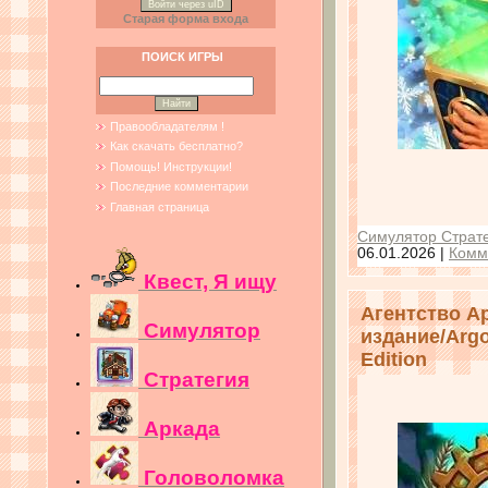
Войти через uID
Старая форма входа
ПОИСК ИГРЫ
Правообладателям !
Как скачать бесплатно?
Помощь! Инструкции!
Последние комментарии
Главная страница
Симулятор Страте
06.01.2026
|
Комм
Квест, Я ищу
Агентство А
Симулятор
издание/Argo
Edition
Стратегия
Аркада
Головоломка