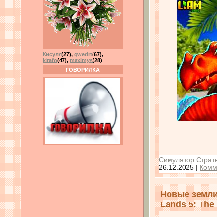
Кисуля
(27)
,
qwedrt
(67)
,
kirafo
(47)
,
maximys
(28)
ГОВОРИЛКА
Симулятор Страте
26.12.2025
|
Комм
Новые земли
Lands 5: The 