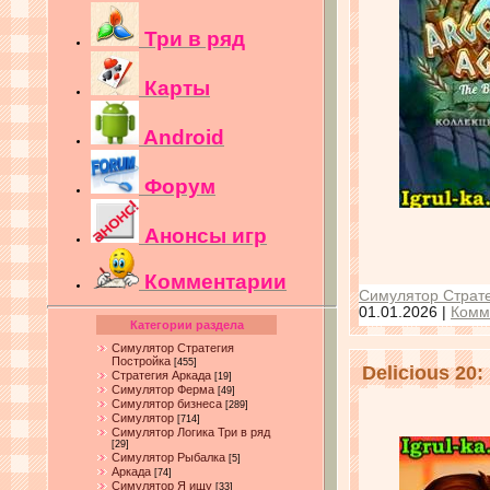
Три в ряд
Карты
Android
Форум
Анонсы игр
Комментарии
Симулятор Страте
01.01.2026
|
Комм
Категории раздела
Симулятор Стратегия
Постройка
[455]
Delicious 20:
Стратегия Аркада
[19]
Симулятор Ферма
[49]
Симулятор бизнеса
[289]
Симулятор
[714]
Симулятор Логика Три в ряд
[29]
Симулятор Рыбалка
[5]
Аркада
[74]
Симулятор Я ищу
[33]