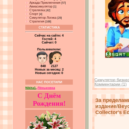
Аркада Приключения
[57]
Авиасимулятор
[1]
Стрелялка
[42]
Спорт
[4]
Симулятор Логика
[29]
Стратегия
[168]
СТАТИСТИКА
Сейчас на сайте:
4
Гостей:
4
Сайчат:
0
Пользователи:
848 2127
Новых за месяц: 2
Новых сегодня: 0
Симулятор бизне
НАС ПОСЕТИЛИ
Комментарии (1)
Nikita1
,
Лёньковна
С Днём
За пределам
Рождения!
издание/Beyo
Collector's Ed