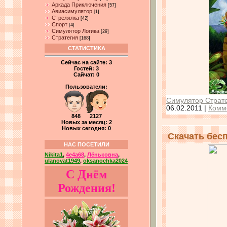
Аркада Приключения
[57]
Авиасимулятор
[1]
Стрелялка
[42]
Спорт
[4]
Симулятор Логика
[29]
Стратегия
[168]
СТАТИСТИКА
Сейчас на сайте:
3
Гостей:
3
Сайчат:
0
Пользователи:
Симулятор Страте
06.02.2011
|
Комм
848 2127
Новых за месяц: 2
Новых сегодня: 0
Скачать бес
НАС ПОСЕТИЛИ
Nikita1
,
4e4a68
,
Лёньковна
,
ulanovat1949
,
oksanochka2024
С Днём
Рождения!