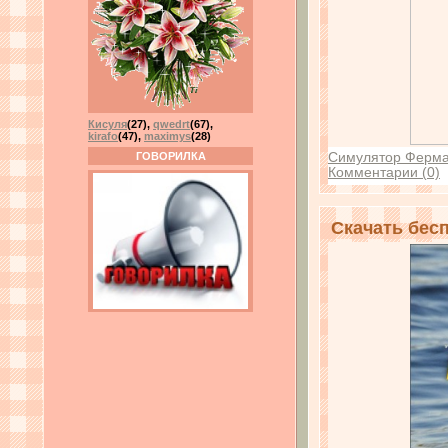
Кисуля
(27)
,
qwedrt
(67)
,
kirafo
(47)
,
maximys
(28)
ГОВОРИЛКА
Симулятор Ферм
Комментарии (0)
Скачать бесп