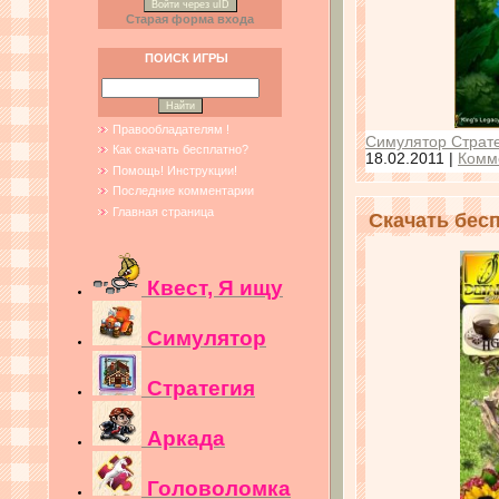
Войти через uID
Старая форма входа
ПОИСК ИГРЫ
Правообладателям !
Симулятор Страте
Как скачать бесплатно?
18.02.2011
|
Комм
Помощь! Инструкции!
Последние комментарии
Главная страница
Скачать бес
Квест, Я ищу
Симулятор
Стратегия
Аркада
Головоломка