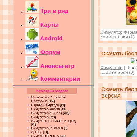
Три в ряд
Карты
Симулятор Ферм
Комментарии (1)
Android
Форум
Скачать бес
Анонсы игр
Симулятор
| Прос
Комментарии (0)
Комментарии
Скачать бес
Категории раздела
версия
Симулятор Стратегия
Постройка
[455]
Стратегия Аркада
[19]
Симулятор Ферма
[49]
Симулятор бизнеса
[289]
Симулятор
[714]
Симулятор Логика Три в ряд
[29]
Симулятор Рыбалка
[5]
Аркада
[74]
Симулятор Я ищу
[33]