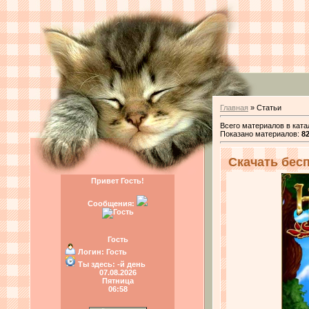
Главная
»
Статьи
Всего материалов в ката
Показано материалов
:
8
Скачать бес
Привет Гость!
Сообщения:
Гость
Логин:
Гость
Ты здесь:
-й день
07.08.2026
Пятница
06:58