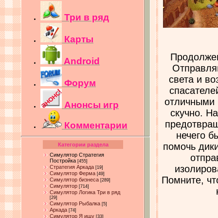
Три в ряд
Карты
Продолжен
Android
Отправляй
света и в
Форум
спасателе
отличными 
Анонсы игр
скучно. Н
предотвращ
Комментарии
нечего б
помочь дик
Категории раздела
Симулятор Стратегия
отпра
Постройка
[455]
изолиров
Стратегия Аркада
[19]
Симулятор Ферма
[49]
Помните, чт
Симулятор бизнеса
[289]
Симулятор
[714]
Симулятор Логика Три в ряд
[29]
Симулятор Рыбалка
[5]
Аркада
[74]
Симулятор Я ищу
[33]