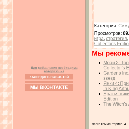
Категория
:
Симу
Просмотров
:
89
игра
,
стратегия
Collector's Editi
Мы реком
Моаи 3: Тор
Collector's E
Для добавления необходима
авторизация
Gardens Inc.
КАЛЕНДАРЬ НОВОСТЕЙ
звезд
Янки 4: Пр
МЫ ВКОНТАКТЕ
In King Arthu
Братья вики
Edition
The Witch's 
Всего комментариев
:
3