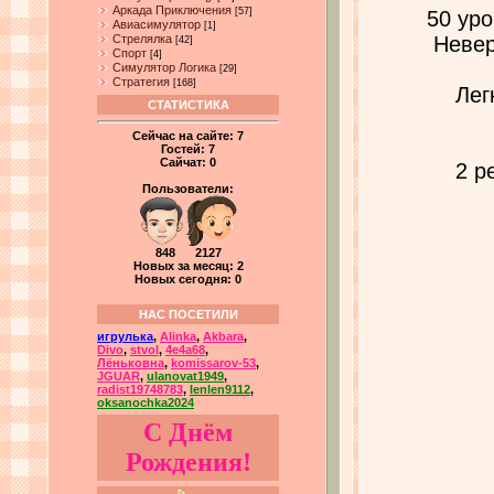
Аркада Приключения
[57]
50 ур
Авиасимулятор
[1]
Стрелялка
Невер
[42]
Спорт
[4]
Симулятор Логика
[29]
Стратегия
[168]
Лег
СТАТИСТИКА
Сейчас на сайте:
7
Гостей:
7
Сайчат:
0
2 р
Пользователи:
848 2127
Новых за месяц: 2
Новых сегодня: 0
НАС ПОСЕТИЛИ
игрулька
,
Alinka
,
Akbara
,
Divo
,
stvol
,
4e4a68
,
Лёньковна
,
komissarov-53
,
JGUAR
,
ulanovat1949
,
radist19748783
,
lenlen9112
,
oksanochka2024
С Днём
Рождения!