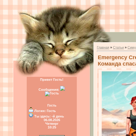
Главная
»
Статьи
»
Симу
Emergency Crew
Команда спас
Привет Гость!
Сообщения:
Гость
Логин:
Гость
Ты здесь:
-й день
06.08.2026
Четверг
10:25