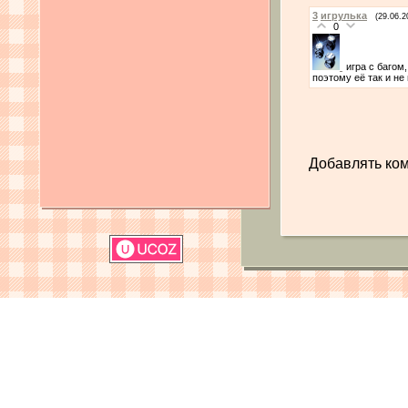
3
игрулька
(29.06.2
0
игра с багом
поэтому её так и не
Добавлять ком