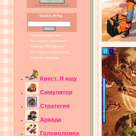
Войти через uID
Старая форма входа
ПОИСК ИГРЫ
Правообладателям !
Как скачать бесплатно?
Помощь! Инструкции!
Последние комментарии
Главная страница
Квест, Я ищу
Симулятор
Стратегия
Аркада
Головоломка