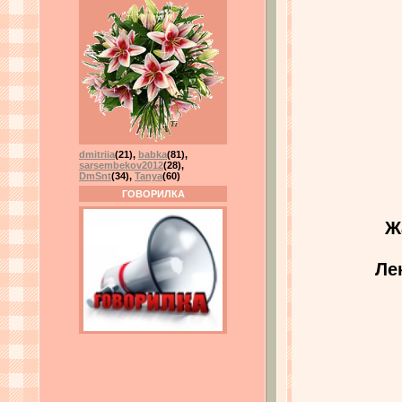
dmitriia
(21)
,
babka
(81)
,
sarsembekov2012
(28)
,
DmSnt
(34)
,
Tanya
(60)
ГОВОРИЛКА
Ж
Ле