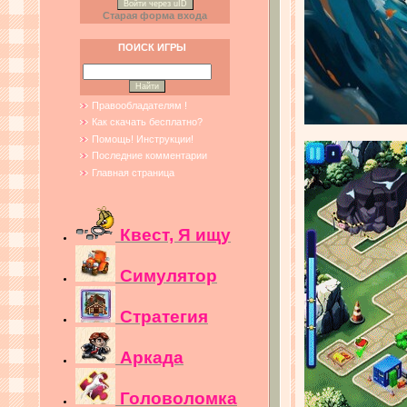
Войти через uID
Старая форма входа
ПОИСК ИГРЫ
Правообладателям !
Как скачать бесплатно?
Помощь! Инструкции!
Последние комментарии
Главная страница
Квест, Я ищу
Симулятор
Стратегия
Аркада
Головоломка