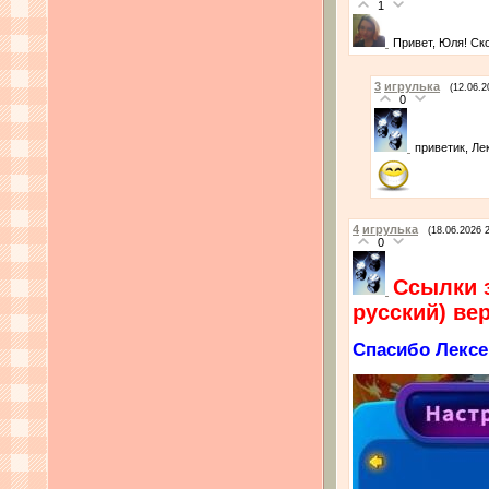
1
Привет, Юля! Ск
3
игрулька
(12.06.2
0
приветик, Ле
4
игрулька
(18.06.2026 
0
Ссылки 
русский) ве
Спасибо Лексе