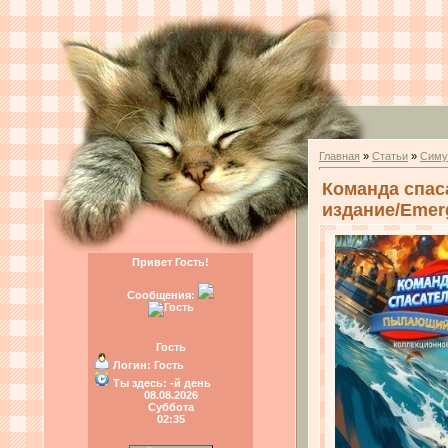
Главная
»
Статьи
»
Симу
Команда спас
издание/Emerge
Привет Гость!
Сообщения:
Гость
Логин:
Гость
Ты здесь:
-й день
08.08.2026
Суббота
02:35