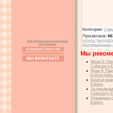
Категория
:
Симу
Просмотров
:
66
отпуск
,
бесплат
Для добавления необходима
авторизация
Коллекционное 
КАЛЕНДАРЬ НОВОСТЕЙ
Мы реком
МЫ ВКОНТАКТЕ
Моаи 3: Тор
Collector's E
Янки 4: Пр
In King Arthu
Братья вики
Edition
За предела
Collector's E
Отважные сп
Edition