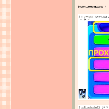
Всего комментариев
:
4
1
игрулька
(16.04.2025 
0
2
polinaviardo93
(12.06