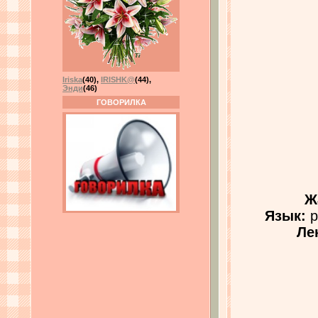
Iriska
(40)
,
IRISHK@
(44)
,
Энди
(46)
ГОВОРИЛКА
Ж
Язык:
р
Ле