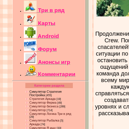
Три в ряд
Карты
Продолжени
Android
Crew. По
спасателей
Форум
ситуации по
остановить
Анонсы игр
ощущений 
команда до
Комментарии
всему мир
каждую
Категории раздела
Симулятор Стратегия
справляться
Постройка
[455]
создават
Стратегия Аркада
[19]
Симулятор Ферма
[49]
уровнях и с
Симулятор бизнеса
[289]
Симулятор
[714]
рассказыва
Симулятор Логика Три в ряд
[29]
Симулятор Рыбалка
[5]
Аркада
[74]
Симулятор Я ищу
[33]