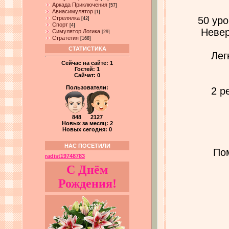
Аркада Приключения
[57]
Авиасимулятор
[1]
Стрелялка
50 ур
[42]
Спорт
[4]
Невер
Симулятор Логика
[29]
Стратегия
[168]
СТАТИСТИКА
Лег
Сейчас на сайте:
1
Гостей:
1
Сайчат:
0
Пользователи:
2 р
848 2127
Новых за месяц: 2
Новых сегодня: 0
НАС ПОСЕТИЛИ
По
radist19748783
С Днём
Рождения!