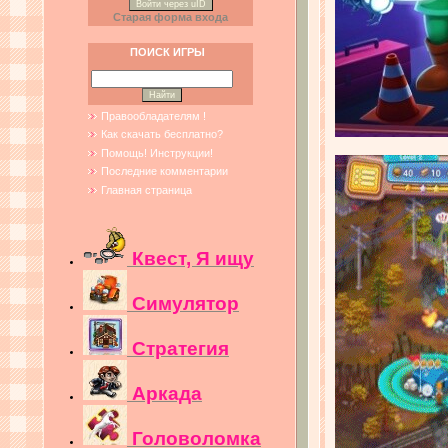
Войти через uID
Старая форма входа
ПОИСК ИГРЫ
Правообладателям !
Как скачать бесплатно?
Помощь! Инструкции!
Последние комментарии
Главная страница
Квест, Я ищу
Симулятор
Стратегия
Аркада
Головоломка