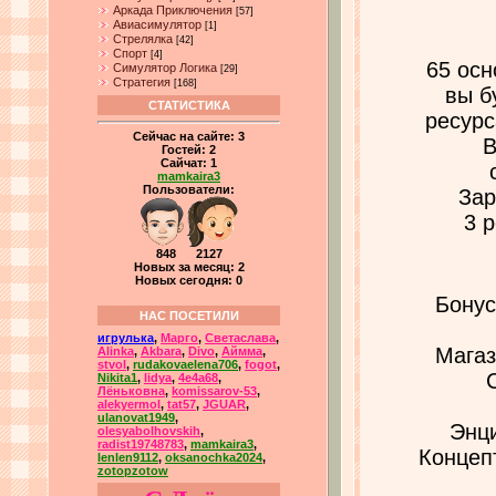
Аркада Приключения
[57]
Авиасимулятор
[1]
Стрелялка
[42]
Спорт
[4]
65 осн
Симулятор Логика
[29]
Стратегия
[168]
вы б
СТАТИСТИКА
ресурс
Сейчас на сайте:
3
В
Гостей:
2
Сайчат:
1
mamkaira3
Пользователи:
Зар
3 
848 2127
Новых за месяц: 2
Новых сегодня: 0
Бонус
НАС ПОСЕТИЛИ
игрулька
,
Марго
,
Светаслава
,
Магаз
Alinka
,
Akbara
,
Divo
,
Аймма
,
stvol
,
rudakovaelena706
,
fogot
,
Nikita1
,
lidya
,
4e4a68
,
Лёньковна
,
komissarov-53
,
alekyermol
,
tat57
,
JGUAR
,
ulanovat1949
,
Энци
olesyabolhovskih
,
radist19748783
,
mamkaira3
,
Концепт
lenlen9112
,
oksanochka2024
,
zotopzotow