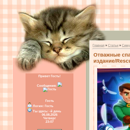
Главная
»
Статьи
»
Симу
Отважные спа
издание/Rescue
Привет Гость!
Сообщения:
Гость
Логин:
Гость
Ты здесь:
-й день
06.08.2026
Четверг
23:07