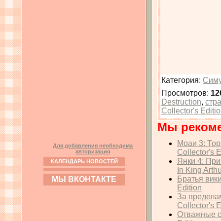
Категория
:
Симу
Просмотров
:
12
Destruction
,
стр
Collector's Editi
Мы реком
Моаи 3: Тор
Для добавления необходима
Collector's E
авторизация
Янки 4: Пр
КАЛЕНДАРЬ НОВОСТЕЙ
In King Arthu
Братья вики
МЫ ВКОНТАКТЕ
Edition
За предела
Collector's E
Отважные сп