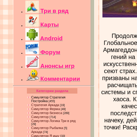
Три в ряд
Карты
Продолже
Android
Глобальное
Армагеддон
Форум
гений на
искусствен
Анонсы игр
сеют страх
призваны на
Комментарии
расчищать
системы и с
Категории раздела
Симулятор Стратегия
хаоса. 
Постройка
[455]
качес
Стратегия Аркада
[19]
Симулятор Ферма
[49]
последст
Симулятор бизнеса
[289]
Симулятор
[714]
начеку, де
Симулятор Логика Три в ряд
[29]
точки! Рас
Симулятор Рыбалка
[5]
Аркада
[74]
Симулятор Я ищу
[33]