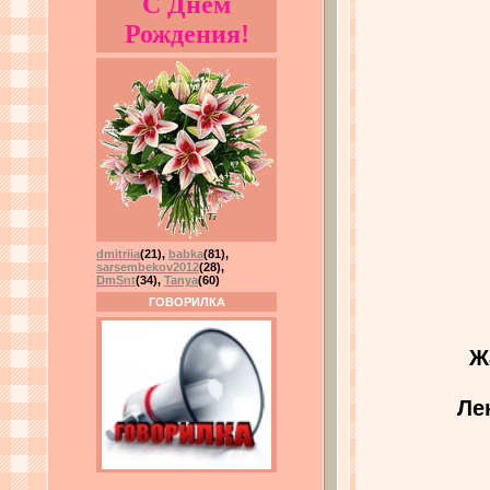
С Днём
Рождения!
dmitriia
(21)
,
babka
(81)
,
sarsembekov2012
(28)
,
DmSnt
(34)
,
Tanya
(60)
ГОВОРИЛКА
Ж
Ле