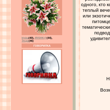
одного, кто 
теплый вече
или экзотич
питомце
тематически
подвод
удивите
Iriska
(40)
,
IRISHK@
(44)
,
Энди
(46)
ГОВОРИЛКА
Н
Возм