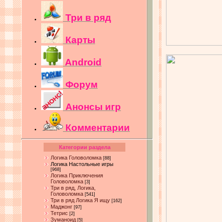
Три в ряд
Карты
Android
Форум
Анонсы игр
Комментарии
Категории раздела
Логика Головоломка
[88]
Логика Настольные игры
[968]
Логика Приключения
Головоломка
[3]
Три в ряд, Логика,
Головоломка
[541]
Три в ряд Логика Я ищу
[162]
Маджонг
[97]
Тетрис
[2]
Зуманоид
[5]