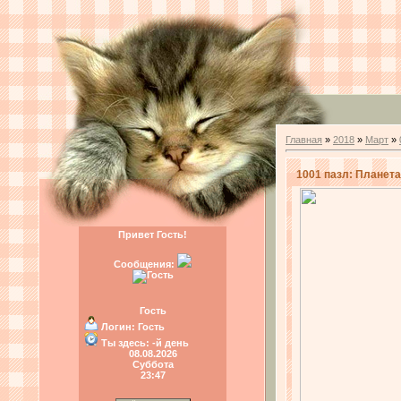
Главная
»
2018
»
Март
»
1001 пазл: Планета 
Привет Гость!
Сообщения:
Гость
Логин:
Гость
Ты здесь:
-й день
08.08.2026
Суббота
23:47