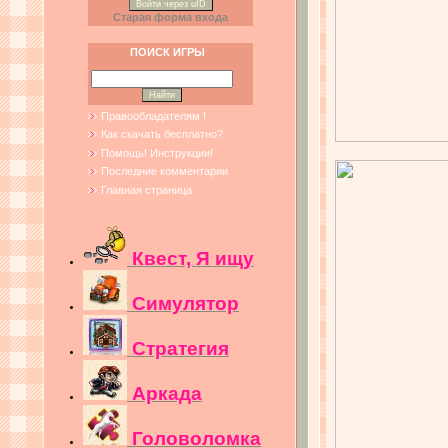
Войти через uID
Старая форма входа
ПОИСК ИГРЫ
Правообладателям !
Как скачать бесплатно?
Помощь! Инструкции!
Последние комментарии
Главная страница
Квест, Я ищу
Симулятор
Стратегия
Аркада
Головоломка