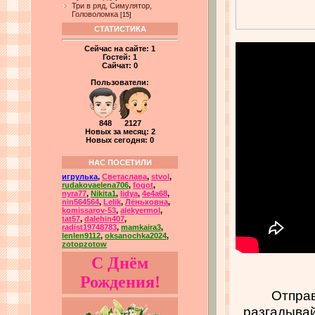
Три в ряд, Симулятор,
Головоломка
[15]
СТАТИСТИКА
Сейчас на сайте:
1
Гостей:
1
Сайчат:
0
Пользователи:
848 2127
Новых за месяц: 2
Новых сегодня: 0
НАС ПОСЕТИЛИ
игрулька
,
Светаслава
,
stvol
,
rudakovaelena706
,
fogot
,
nyra77
,
Nikita1
,
lidya
,
4e4a68
,
nin564564
,
Lelik
,
Лёньковна
,
komissarov-53
,
alekyermol
,
tat57
,
dalehin407
,
radist19748783
,
mamkaira3
,
lenlen9112
,
oksanochka2024
,
zotopzotow
С Днём
Рождения!
Отправ
разгадывай