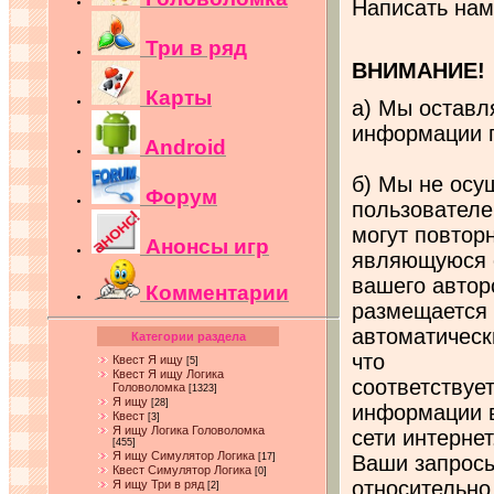
Написать на
Три в ряд
ВНИМАНИЕ!
Карты
а) Мы оставл
информации п
Android
б) Мы не осу
Форум
пользователе
могут повтор
Анонсы игр
являющуюся 
вашего автор
Комментарии
размещается
автоматически
Категории раздела
что
Квест Я ищу
[5]
Квест Я ищу Логика
соответствуе
Головоломка
[1323]
Я ищу
[28]
информации 
Квест
[3]
Я ищу Логика Головоломка
сети интерне
[455]
Я ищу Симулятор Логика
[17]
Ваши запрос
Квест Симулятор Логика
[0]
относительн
Я ищу Три в ряд
[2]