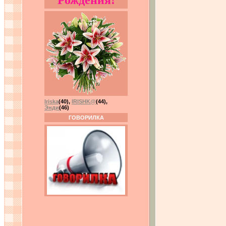
Рождения!
Iriska
(40)
,
IRISHK@
(44)
,
Энди
(46)
ГОВОРИЛКА