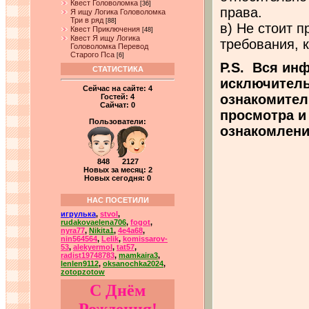
Квест Головоломка
[36]
права.
Я ищу Логика Головоломка
Три в ряд
[88]
в) Не стоит 
Квест Приключения
[48]
Квест Я ищу Логика
требования, 
Головоломка Перевод
Старого Пса
[6]
P.S. Вся ин
СТАТИСТИКА
исключитель
Сейчас на сайте:
4
ознакомител
Гостей:
4
Сайчат:
0
просмотра и
Пользователи:
ознакомлени
848 2127
Новых за месяц: 2
Новых сегодня: 0
НАС ПОСЕТИЛИ
игрулька
,
stvol
,
rudakovaelena706
,
fogot
,
nyra77
,
Nikita1
,
4e4a68
,
nin564564
,
Lelik
,
komissarov-
53
,
alekyermol
,
tat57
,
radist19748783
,
mamkaira3
,
lenlen9112
,
oksanochka2024
,
zotopzotow
С Днём