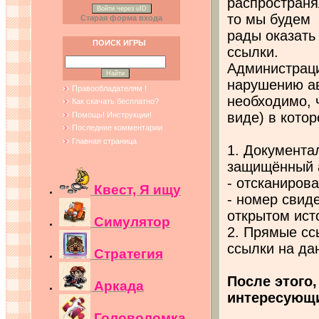
распространя
Войти через uID
то мы будем
Старая форма входа
рады оказать
ПОИСК ИГРЫ
ссылки.
Администраци
нарушению ав
Правообладателям !
необходимо, 
Как скачать бесплатно?
виде) в кот
Помощь! Инструкции!
Последние комментарии
Главная страница
1. Документа
защищённый 
- отсканиров
Квест, Я ищу
- номер свид
открытом ист
Симулятор
2. Прямые сс
ссылки на да
Стратегия
После этого,
Аркада
интересующи
Головоломка