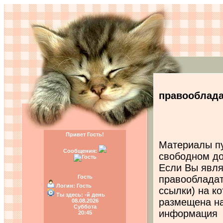
Инфо
правооблада
Привет Гость!
Материалы пу
Сообщения:
свободном до
Если Вы явля
Гость
правообладат
Логин:
Гость
ссылки) на к
Ты здесь:
-й день
размещена на
08.08.2026
Суббота
информация
20:45