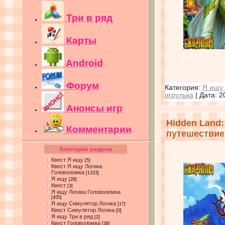
Три в ряд
Карты
Android
Форум
Категория:
Я ищу 
игрулька
| Дата:
2
Анонсы игр
Hidden Land:
Комментарии
путешествие
Категории раздела
Квест Я ищу
[5]
Квест Я ищу Логика
Головоломка
[1323]
Я ищу
[28]
Квест
[3]
Я ищу Логика Головоломка
[455]
Я ищу Симулятор Логика
[17]
Квест Симулятор Логика
[0]
Я ищу Три в ряд
[2]
Квест Головоломка
[36]