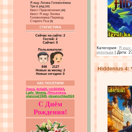
Я ищу Логика Головоломка
Три в ряд
[88]
Квест Приключения
[48]
Квест Я ищу Логика
Головоломка Перевод
Старого Пса
[6]
СТАТИСТИКА
Сейчас на сайте:
2
Гостей:
2
Сайчат:
0
Категория:
Я ищу 
Пользователи:
игрулька
| Дата:
2
848 2127
Hiddenius 4: 
Новых за месяц: 2
Новых сегодня: 0
НАС ПОСЕТИЛИ
Люся
,
4e4a68
,
nin564564
,
Lady_Venera
,
Лёньковна
,
ulanovat1949
,
oksanochka2024
С Днём
Рождения!