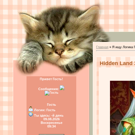
Главная
»
Я ищу Логика 
Hidden Land 
Привет Гость!
Сообщения:
Гость
Логин:
Гость
Ты здесь:
-й день
09.08.2026
Воскресенье
09:34