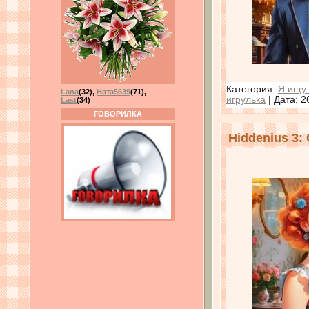
Категория:
Я ищу 
Lana
(32)
,
Ната5639
(71)
,
игрулька
| Дата:
2
Last
(34)
ГОВОРИЛКА
Hiddenius 3: