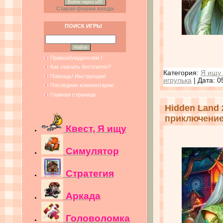
Войти через uID
Старая форма входа
ПОИСК ИГРЫ
Правообладателям !
Как скачать бесплатно?
Категория:
Я ищу 
Помощь! Инструкции!
игрулька
| Дата:
0
Последние комментарии
Главная страница
Hidden Land 
приключени
Квест, Я ищу
Симулятор
Стратегия
Аркада
Головоломка