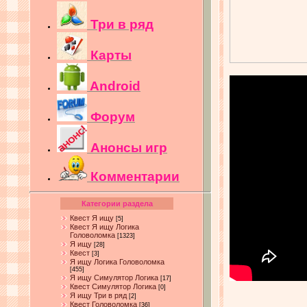
Три в ряд
Карты
Android
Форум
Анонсы игр
Комментарии
Категории раздела
Квест Я ищу
[5]
Квест Я ищу Логика
Головоломка
[1323]
Я ищу
[28]
Квест
[3]
Я ищу Логика Головоломка
[455]
Я ищу Симулятор Логика
[17]
Квест Симулятор Логика
[0]
Я ищу Три в ряд
[2]
Квест Головоломка
[36]