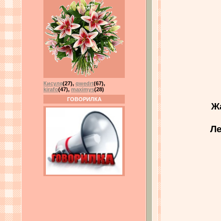
Кисуля
(27)
,
qwedrt
(67)
,
kirafo
(47)
,
maximys
(28)
ГОВОРИЛКА
Ж
Ле