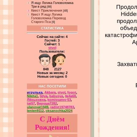
Я ищу Логика Головоломка
Продолж
Три в ряд
[88]
Квест Приключения
[48]
Hidde
Квест Я ищу Логика
Головоломка Перевод
продол
Старого Пса
[6]
объед
СТАТИСТИКА
катастрофи
Сейчас на сайте:
4
А
Гостей:
3
Сайчат:
1
stvol
Пользователи:
Захват
848 2127
Новых за месяц: 2
Новых сегодня: 0
НАС ПОСЕТИЛИ
игрулька
,
Akbara
,
stvol
,
fogot
,
Nikita1
,
lidya
,
babusya
,
4e4a68
,
Лёньковна
,
komissarov-53
,
tat57
,
Веруша7282
,
ulanovat1949
,
radist19748783
,
lenlen9112
,
oksanochka2024
С Днём
Рождения!