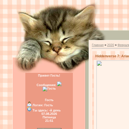
Главная
»
2020
»
Феврал
Hiddenverse 7: Ari
Привет Гость!
Сообщения:
Гость
Логин:
Гость
Ты здесь:
-й день
07.08.2026
Пятница
21:51