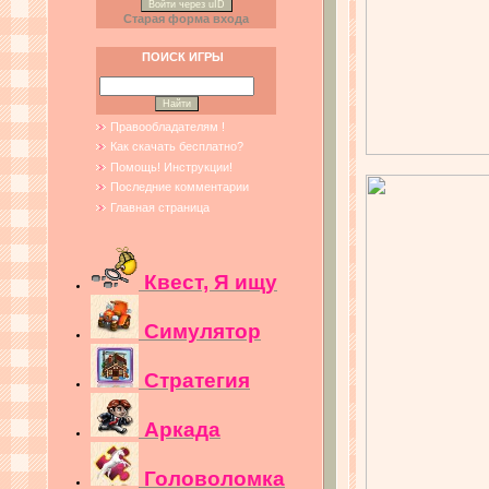
Войти через uID
Старая форма входа
ПОИСК ИГРЫ
Правообладателям !
Как скачать бесплатно?
Помощь! Инструкции!
Последние комментарии
Главная страница
Квест, Я ищу
Симулятор
Стратегия
Аркада
Головоломка