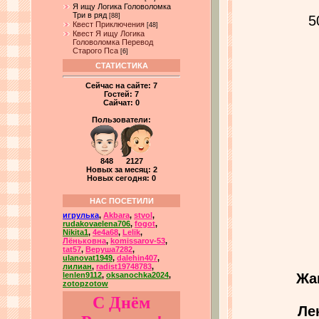
Я ищу Логика Головоломка
Три в ряд
[88]
5
Квест Приключения
[48]
Квест Я ищу Логика
Головоломка Перевод
Старого Пса
[6]
СТАТИСТИКА
Сейчас на сайте:
7
Гостей:
7
Сайчат:
0
Пользователи:
848 2127
Новых за месяц: 2
Новых сегодня: 0
НАС ПОСЕТИЛИ
игрулька
,
Akbara
,
stvol
,
rudakovaelena706
,
fogot
,
Nikita1
,
4e4a68
,
Lelik
,
Лёньковна
,
komissarov-53
,
tat57
,
Веруша7282
,
ulanovat1949
,
dalehin407
,
лилиан
,
radist19748783
,
Жа
lenlen9112
,
oksanochka2024
,
zotopzotow
С Днём
Ле