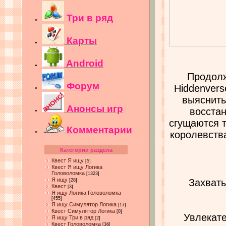
Три в ряд
Карты
Android
Продолж
Форум
Hiddenvers
выяснить
Анонсы игр
восстан
сгущаются т
Комментарии
королевства
Категории раздела
Квест Я ищу
[5]
Квест Я ищу Логика
Головоломка
[1323]
Я ищу
Захваты
[28]
Квест
[3]
Я ищу Логика Головоломка
[455]
Я ищу Симулятор Логика
[17]
Квест Симулятор Логика
[0]
Увлекате
Я ищу Три в ряд
[2]
Квест Головоломка
[36]