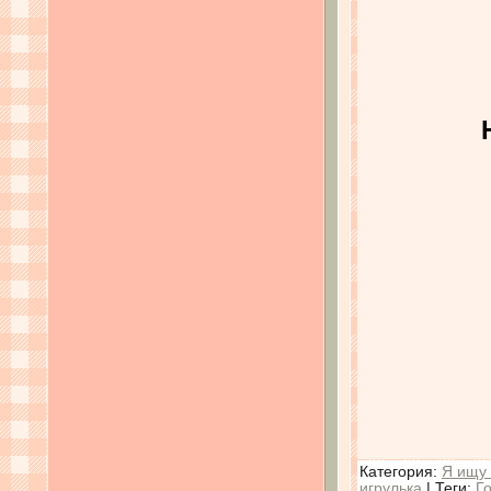
Категория
:
Я ищу 
игрулька
|
Теги
:
Г