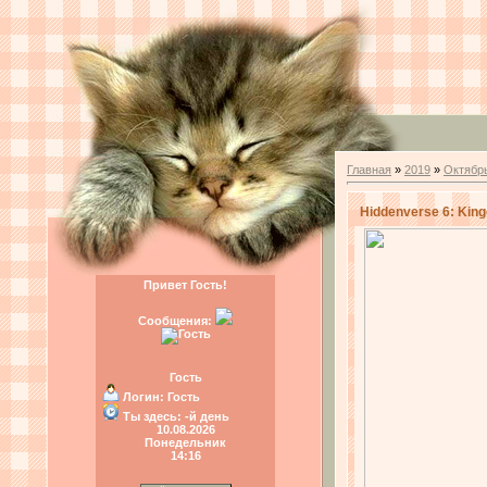
Главная
»
2019
»
Октябр
Hiddenverse 6: King
Привет Гость!
Сообщения:
Гость
Логин:
Гость
Ты здесь:
-й день
10.08.2026
Понедельник
14:16