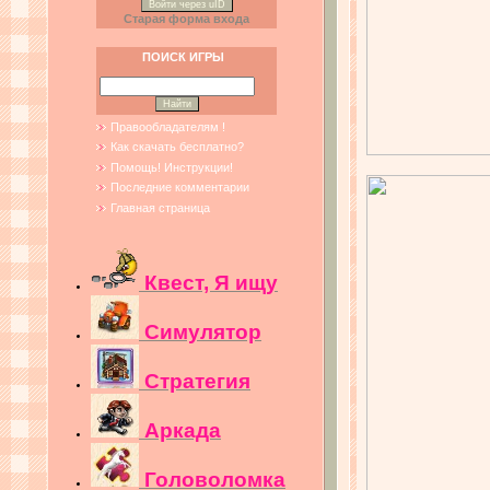
Войти через uID
Старая форма входа
ПОИСК ИГРЫ
Правообладателям !
Как скачать бесплатно?
Помощь! Инструкции!
Последние комментарии
Главная страница
Квест, Я ищу
Симулятор
Стратегия
Аркада
Головоломка