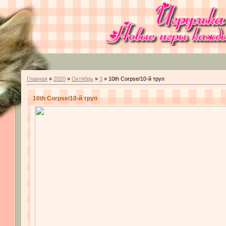
Главная
»
2020
»
Октябрь
»
3
» 10th Corpse/10-й труп
10th Corpse/10-й труп