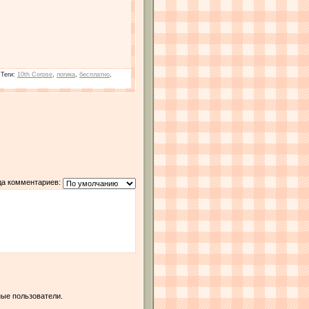
|
Теги
:
10th Corpse
,
логика
,
бесплатно
,
да комментариев:
ые пользователи.