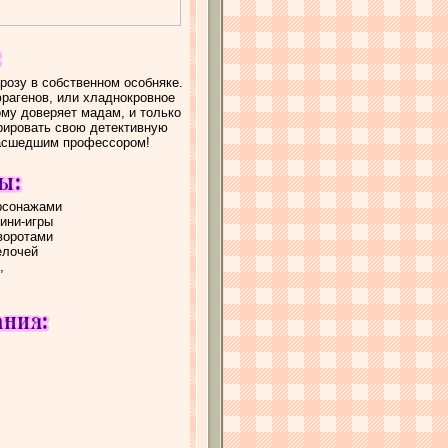
озу в собственном особняке.
рагенов, или хладнокровное
ому доверяет мадам, и только
рировать свою детективную
масшедшим профессором!
ерсонажами
ини-игры
воротами
елочей
,