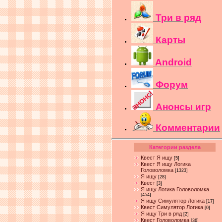
Три в ряд
Карты
Android
Форум
Анонсы игр
Комментарии
Категории раздела
Квест Я ищу
[5]
Квест Я ищу Логика
Головоломка
[1323]
Я ищу
[28]
Квест
[3]
Я ищу Логика Головоломка
[454]
Я ищу Симулятор Логика
[17]
Квест Симулятор Логика
[0]
Я ищу Три в ряд
[2]
Квест Головоломка
[36]