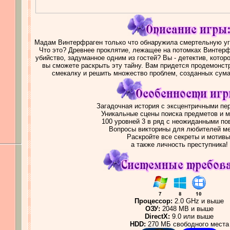
Мадам Винтерфраген только что обнаружила смертельную угр
Что это? Древнее проклятие, лежащее на потомках Винтерф
убийство, задуманное одним из гостей? Вы - детектив, котор
вы сможете раскрыть эту тайну. Вам придется продемонст
смекалку и решить множество проблем, созданных су
Загадочная история с эксцентричными п
Уникальные сцены поиска предметов и м
100 уровней 3 в ряд с неожиданными по
Вопросы викторины для любителей м
Раскройте все секреты и мотивы
а также личность преступника!
Процессор:
2.0 GHz и выше
ОЗУ:
2048 MB и выше
DirectX:
9.0 или выше
HDD:
270 МБ свободного места