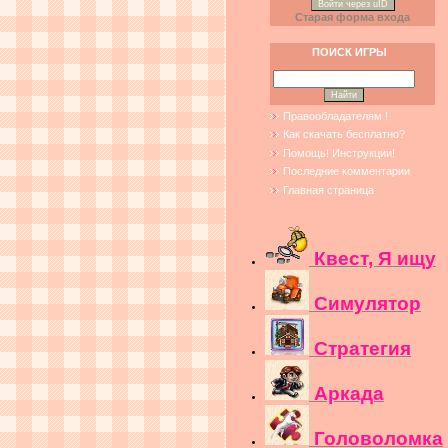
Войти через uID
Старая форма входа
ПОИСК ИГРЫ
Правообладателям !
Как скачать бесплатно?
Помощь! Инструкции!
Последние комментарии
Главная страница
Квест, Я ищу
Симулятор
Стратегия
Аркада
Головоломка