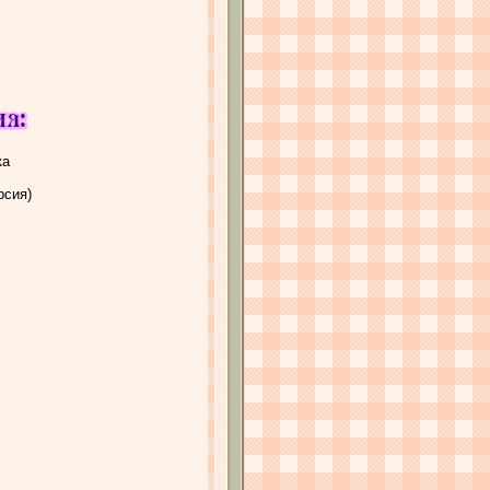
ка
рсия)