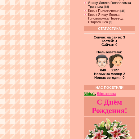
Я ищу Логика Головоломка
Три в ряд
[88]
Квест Приключения
[48]
Квест Я ищу Логика
Головоломка Перевод
Старого Пса
[6]
СТАТИСТИКА
Сейчас на сайте:
3
Гостей:
3
Сайчат:
0
Пользователи:
848 2127
Новых за месяц: 2
Новых сегодня: 0
НАС ПОСЕТИЛИ
Nikita1
,
Лёньковна
С Днём
Рождения!