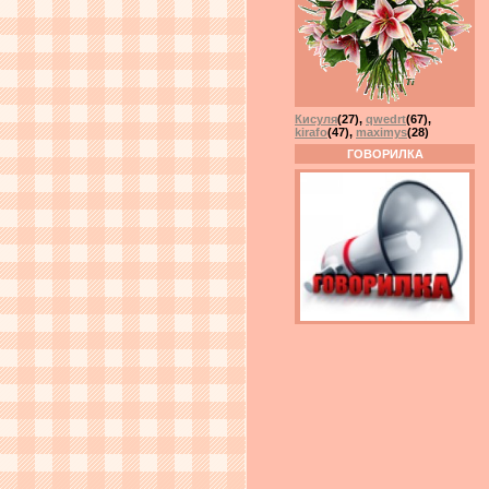
Кисуля
(27)
,
qwedrt
(67)
,
kirafo
(47)
,
maximys
(28)
ГОВОРИЛКА