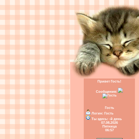
Привет Гость!
Сообщения:
Гость
Логин:
Гость
Ты здесь:
-й день
07.08.2026
Пятница
06:57