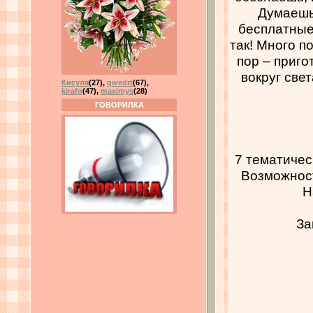
Думаешь,
бесплатные
так! Много 
пор – приг
вокруг све
Кисуля
(27)
,
qwedrt
(67)
,
kirafo
(47)
,
maximys
(28)
ГОВОРИЛКА
7 тематичес
Возможност
Н
За