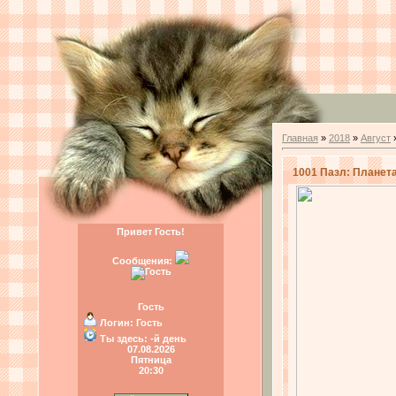
Главная
»
2018
»
Август
1001 Пазл: Планета
Привет Гость!
Сообщения:
Гость
Логин:
Гость
Ты здесь:
-й день
07.08.2026
Пятница
20:30