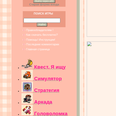
Войти через uID
Старая форма входа
ПОИСК ИГРЫ
Правообладателям !
Как скачать бесплатно?
Помощь! Инструкции!
Последние комментарии
Главная страница
Квест, Я ищу
Симулятор
Стратегия
Аркада
Головоломка