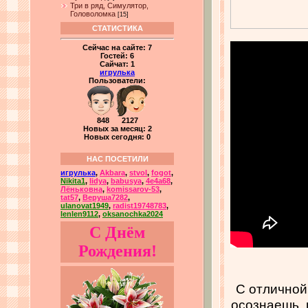
Три в ряд, Симулятор,
Головоломка
[15]
СТАТИСТИКА
Сейчас на сайте:
7
Гостей:
6
Сайчат:
1
игрулька
Пользователи:
848 2127
Новых за месяц: 2
Новых сегодня: 0
НАС ПОСЕТИЛИ
игрулька
,
Akbara
,
stvol
,
fogot
,
Nikita1
,
lidya
,
babusya
,
4e4a68
,
Лёньковна
,
komissarov-53
,
tat57
,
Веруша7282
,
ulanovat1949
,
radist19748783
,
lenlen9112
,
oksanochka2024
С Днём
Рождения!
С отличной
осознаешь, 