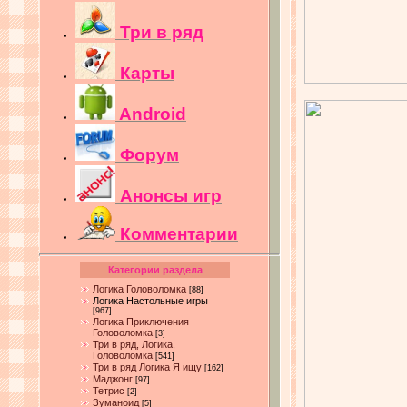
Три в ряд
Карты
Android
Форум
Анонсы игр
Комментарии
Категории раздела
Логика Головоломка
[88]
Логика Настольные игры
[967]
Логика Приключения
Головоломка
[3]
Три в ряд, Логика,
Головоломка
[541]
Три в ряд Логика Я ищу
[162]
Маджонг
[97]
Тетрис
[2]
Зуманоид
[5]