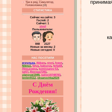
принимая
Три в ряд, Симулятор,
Головоломка
[15]
СТАТИСТИКА
Сейчас на сайте:
3
Гостей:
2
Сайчат:
1
stvol
Пользователи:
ка
848 2127
Новых за месяц: 2
Новых сегодня: 0
НАС ПОСЕТИЛИ
игрулька
,
Akbara
,
stvol
,
fogot
,
Nikita1
,
lidya
,
babusya
,
4e4a68
,
Лёньковна
,
komissarov-53
,
tat57
,
Веруша7282
,
ulanovat1949
,
radist19748783
,
lenlen9112
,
oksanochka2024
С Днём
Рождения!