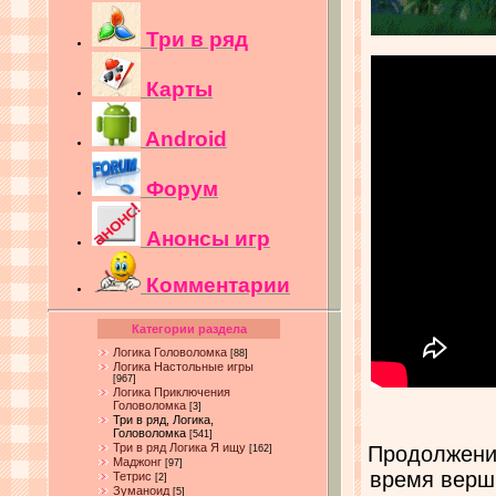
Три в ряд
Карты
Android
Форум
Анонсы игр
Комментарии
Категории раздела
Логика Головоломка
[88]
Логика Настольные игры
[967]
Логика Приключения
Головоломка
[3]
Три в ряд, Логика,
Головоломка
[541]
Три в ряд Логика Я ищу
Продолжение
[162]
Маджонг
[97]
время верши
Тетрис
[2]
Зуманоид
[5]