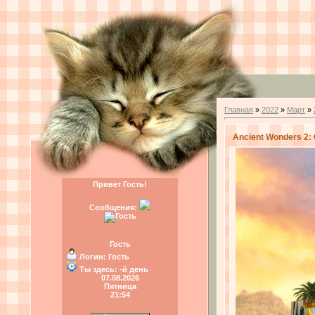
Главная
»
2022
»
Март
»
Ancient Wonders 2:
Привет Гость!
Сообщения:
Гость
Логин:
Гость
Ты здесь:
-й день
07.08.2026
Пятница
21:54