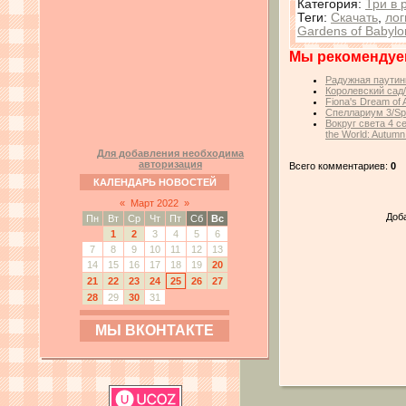
Категория
:
Три в 
Теги
:
Скачать
,
лог
Gardens of Babylo
Мы рекомендуе
Радужная паутин
Королевский сад
Fiona's Dream of
Спеллариум 3/Spe
Вокруг света 4 с
the World: Autumn
Для добавления необходима
авторизация
Всего комментариев:
0
КАЛЕНДАРЬ НОВОСТЕЙ
«
Март 2022
»
Доб
Пн
Вт
Ср
Чт
Пт
Сб
Вс
1
2
3
4
5
6
7
8
9
10
11
12
13
14
15
16
17
18
19
20
21
22
23
24
25
26
27
28
29
30
31
МЫ ВКОНТАКТЕ