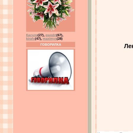
Кисуля
(27)
,
qwedrt
(67)
,
kirafo
(47)
,
maximys
(28)
Ле
ГОВОРИЛКА