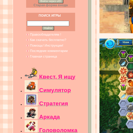
Войти через uID
Старая форма входа
ПОИСК ИГРЫ
Правообладателям !
Как скачать бесплатно?
Помощь! Инструкции!
Последние комментарии
Главная страница
Квест, Я ищу
Симулятор
Стратегия
Аркада
Головоломка