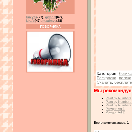
Кисуля
(27)
,
qwedrt
(67)
,
kirafo
(47)
,
maximys
(28)
ГОВОРИЛКА
Категория
:
Логика
Раскраска
,
логика
Скачать
,
бесплат
Мы рекомендуе
Paint by Numbers
Paint by Numbers
Paint by Numbers
Polygon Art 1
Polygon Art 2
Всего комментариев:
1