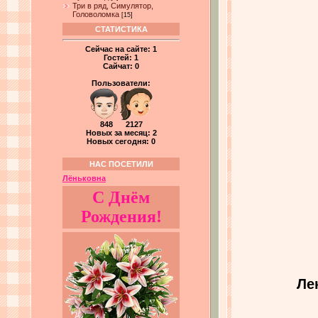
Три в ряд, Симулятор,
Головоломка
[15]
СТАТИСТИКА
Сейчас на сайте:
1
Гостей:
1
Сайчат:
0
Пользователи:
848 2127
Новых за месяц: 2
Новых сегодня: 0
НАС ПОСЕТИЛИ
Лёньковна
С Днём
Рождения!
Ле