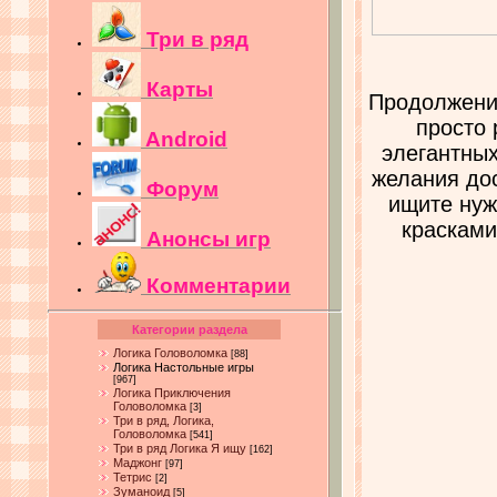
Три в ряд
Карты
Продолжение
просто 
Android
элегантных
желания дос
Форум
ищите нуж
красками
Анонсы игр
Комментарии
Категории раздела
Логика Головоломка
[88]
Логика Настольные игры
[967]
Логика Приключения
Головоломка
[3]
Три в ряд, Логика,
Головоломка
[541]
Три в ряд Логика Я ищу
[162]
Маджонг
[97]
Тетрис
[2]
Зуманоид
[5]