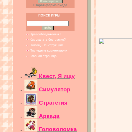
Войти через uID
Старая форма входа
ПОИСК ИГРЫ
Правообладателям !
Как скачать бесплатно?
Помощь! Инструкции!
Последние комментарии
Главная страница
Квест, Я ищу
Симулятор
Стратегия
Аркада
Головоломка