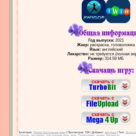
Год выпуска:
2021
Жанр:
раскраска, головоломка
Язык:
английский
Лекарство:
не требуется (полная ве
Размер:
314.59 МБ
Категория
:
Логика Настольные игры
|
Просмотров
: 538 |
Добавил
:
игрулька
|
Теги
:
Искусст
Скачать
,
бесплатно
,
Настольные игры
,
игра
,
Головоломка
,
логика
,
Раскраска