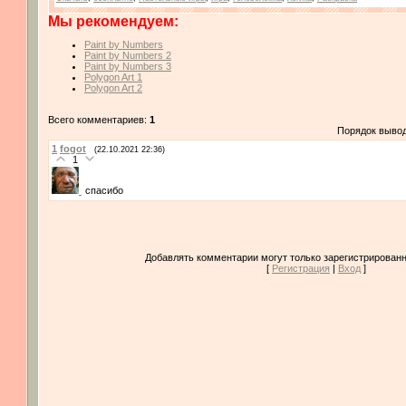
Мы рекомендуем:
Paint by Numbers
Paint by Numbers 2
Paint by Numbers 3
Polygon Art 1
Polygon Art 2
Всего комментариев:
1
Порядок выво
1
fogot
(22.10.2021 22:36)
1
спасибо
Добавлять комментарии могут только зарегистрированн
[
Регистрация
|
Вход
]