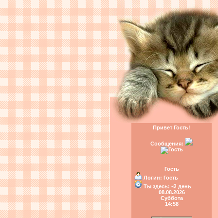
Привет Гость!
Сообщения:
Гость
Логин:
Гость
Ты здесь:
-й день
08.08.2026
Суббота
14:58