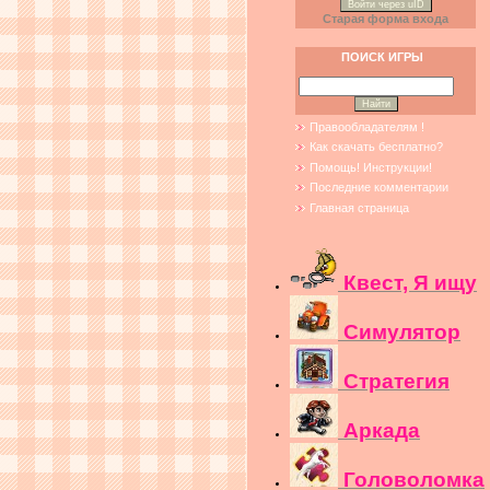
Войти через uID
Старая форма входа
ПОИСК ИГРЫ
Правообладателям !
Как скачать бесплатно?
Помощь! Инструкции!
Последние комментарии
Главная страница
Квест, Я ищу
Симулятор
Стратегия
Аркада
Головоломка