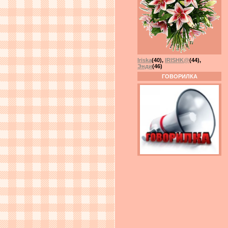
Iriska
(40)
,
IRISHK@
(44)
,
Энди
(46)
ГОВОРИЛКА