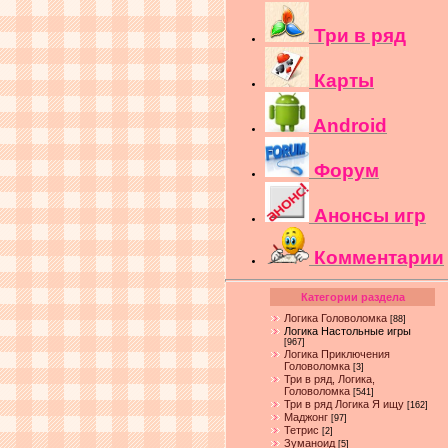
Три в ряд
Карты
Android
Форум
Анонсы игр
Комментарии
Категории раздела
Логика Головоломка
[88]
Логика Настольные игры
[967]
Логика Приключения
Головоломка
[3]
Три в ряд, Логика,
Головоломка
[541]
Три в ряд Логика Я ищу
[162]
Маджонг
[97]
Тетрис
[2]
Зуманоид
[5]