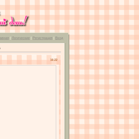
авная
|
Логические
|
Регистрация
|
Вход
0
16:22