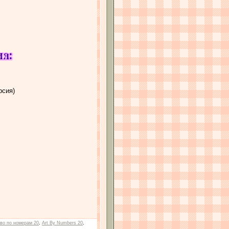
рсия)
во по номерам 20
,
Art By Numbers 20
,