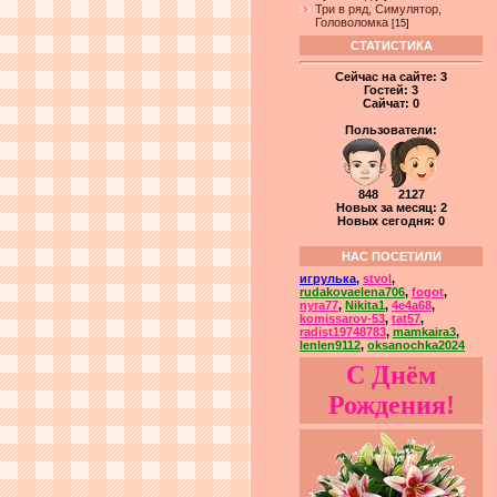
Три в ряд, Симулятор,
Головоломка
[15]
СТАТИСТИКА
Сейчас на сайте:
3
Гостей:
3
Сайчат:
0
Пользователи:
848 2127
Новых за месяц: 2
Новых сегодня: 0
НАС ПОСЕТИЛИ
игрулька
,
stvol
,
rudakovaelena706
,
fogot
,
nyra77
,
Nikita1
,
4e4a68
,
komissarov-53
,
tat57
,
radist19748783
,
mamkaira3
,
lenlen9112
,
oksanochka2024
С Днём
Рождения!