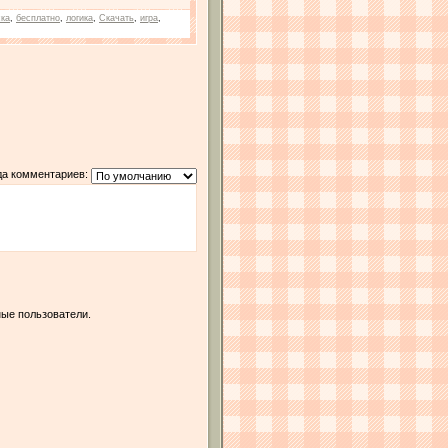
ска
,
бесплатно
,
логика
,
Скачать
,
игра
,
да комментариев:
ые пользователи.