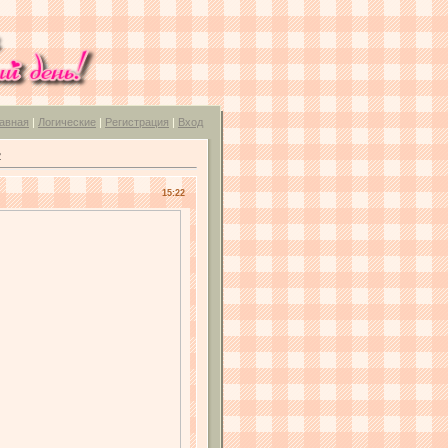
авная
|
Логические
|
Регистрация
|
Вход
2
15:22