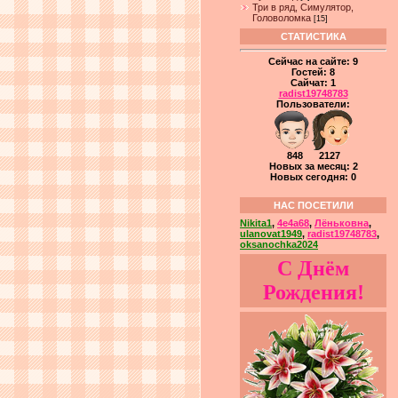
Три в ряд, Симулятор,
Головоломка
[15]
СТАТИСТИКА
Сейчас на сайте:
9
Гостей:
8
Сайчат:
1
radist19748783
Пользователи:
848 2127
Новых за месяц: 2
Новых сегодня: 0
НАС ПОСЕТИЛИ
Nikita1
,
4e4a68
,
Лёньковна
,
ulanovat1949
,
radist19748783
,
oksanochka2024
С Днём
Рождения!