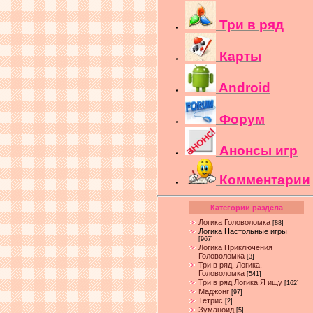
Три в ряд
Карты
Android
Форум
Анонсы игр
Комментарии
Категории раздела
Логика Головоломка
[88]
Логика Настольные игры
[967]
Логика Приключения
Головоломка
[3]
Три в ряд, Логика,
Головоломка
[541]
Три в ряд Логика Я ищу
[162]
Маджонг
[97]
Тетрис
[2]
Зуманоид
[5]