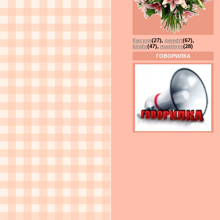
Кисуля
(27)
,
qwedrt
(67)
,
kirafo
(47)
,
maximys
(28)
ГОВОРИЛКА