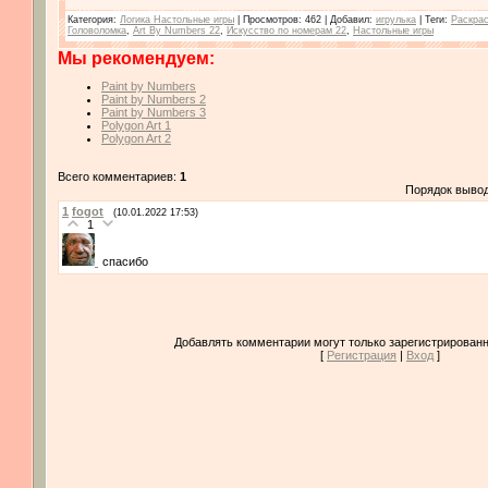
Категория
:
Логика Настольные игры
|
Просмотров
: 462 |
Добавил
:
игрулька
|
Теги
:
Раскра
Головоломка
,
Art By Numbers 22
,
Искусство по номерам 22
,
Настольные игры
Мы рекомендуем:
Paint by Numbers
Paint by Numbers 2
Paint by Numbers 3
Polygon Art 1
Polygon Art 2
Всего комментариев:
1
Порядок выво
1
fogot
(10.01.2022 17:53)
1
спасибо
Добавлять комментарии могут только зарегистрированн
[
Регистрация
|
Вход
]