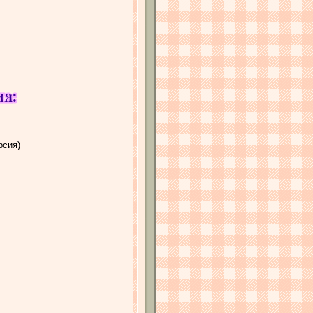
рсия)