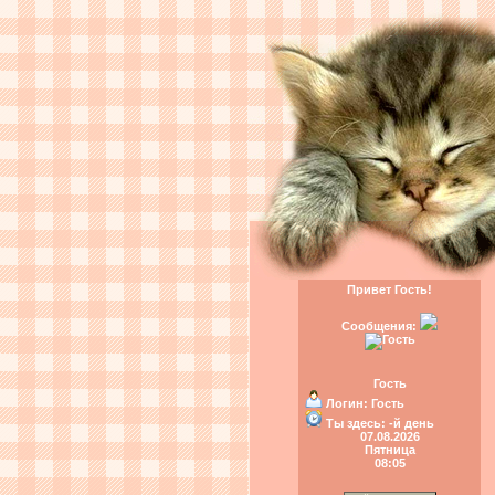
Привет Гость!
Сообщения:
Гость
Логин:
Гость
Ты здесь:
-й день
07.08.2026
Пятница
08:05