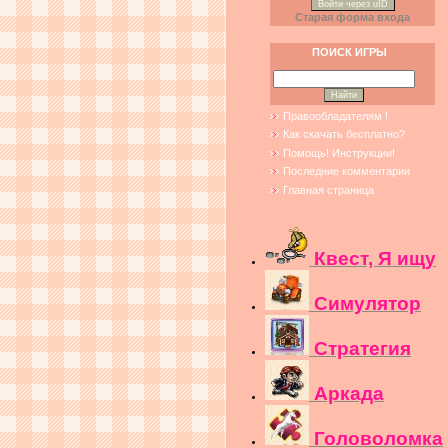
Войти через uID
Старая форма входа
ПОИСК ИГРЫ
Правообладателям !
Как скачать бесплатно?
Помощь! Инструкции!
Последние комментарии
Главная страница
Квест, Я ищу
Симулятор
Стратегия
Аркада
Головоломка