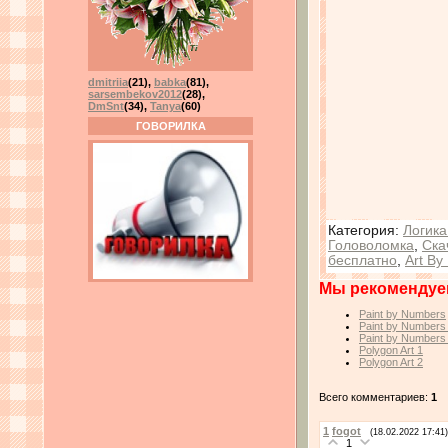
dmitriia
(21)
,
babka
(81)
,
sarsembekov2012
(28)
,
DmSnt
(34)
,
Tanya
(60)
ГОВОРИЛКА
Категория
:
Логика
Головоломка
,
Ска
бесплатно
,
Art By
Мы рекомендуе
Paint by Numbers
Paint by Numbers
Paint by Numbers
Polygon Art 1
Polygon Art 2
Всего комментариев:
1
1
fogot
(18.02.2022 17:41)
1