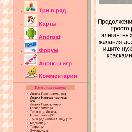
Три в ряд
Продолжение
Карты
просто 
элегантных
Android
желания дос
ищите нуж
Форум
красками
Анонсы игр
Комментарии
Категории раздела
Логика Головоломка
[88]
Логика Настольные игры
[965]
Логика Приключения
Головоломка
[3]
Три в ряд, Логика,
Головоломка
[541]
Три в ряд Логика Я ищу
[162]
Маджонг
[97]
Тетрис
[2]
Зуманоид
[5]