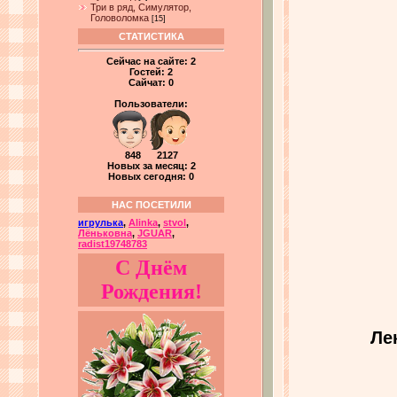
Три в ряд, Симулятор,
Головоломка
[15]
СТАТИСТИКА
Сейчас на сайте:
2
Гостей:
2
Сайчат:
0
Пользователи:
848 2127
Новых за месяц: 2
Новых сегодня: 0
НАС ПОСЕТИЛИ
игрулька
,
Alinka
,
stvol
,
Лёньковна
,
JGUAR
,
radist19748783
С Днём
Рождения!
Ле