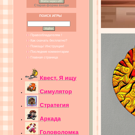
Войти через uID
Старая форма входа
ПОИСК ИГРЫ
Правообладателям !
Как скачать бесплатно?
Помощь! Инструкции!
Последние комментарии
Главная страница
Квест, Я ищу
Симулятор
Стратегия
Аркада
Головоломка