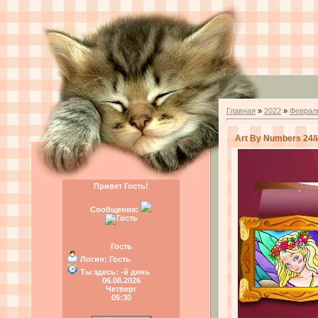
Главная
»
2022
»
Феврал
Art By Numbers 24/
Привет Гость!
Сообщения:
Гость
Логин:
Гость
Ты здесь:
-й день
06.08.2026
Четверг
05:30