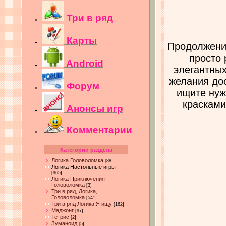
Три в ряд
Карты
Продолжение
просто 
Android
элегантных
желания дос
Форум
ищите нуж
красками
Анонсы игр
Комментарии
Категории раздела
Логика Головоломка
[88]
Логика Настольные игры
[965]
Логика Приключения
Головоломка
[3]
Три в ряд, Логика,
Головоломка
[541]
Три в ряд Логика Я ищу
[162]
Маджонг
[97]
Тетрис
[2]
Зуманоид
[5]