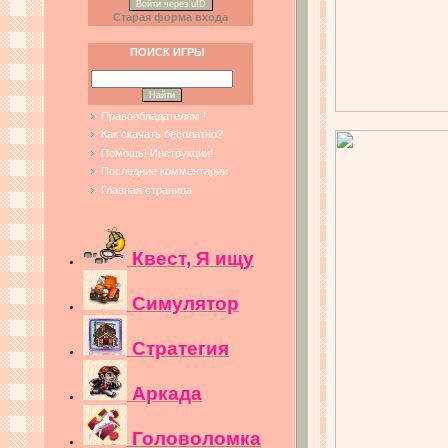
Войти через uID
Старая форма входа
ПОИСК ИГРЫ
Правообладателям !
Как скачать бесплатно?
Помощь! Инструкции!
Последние комментарии
Главная страница
Квест, Я ищу
Симулятор
Стратегия
Аркада
Головоломка