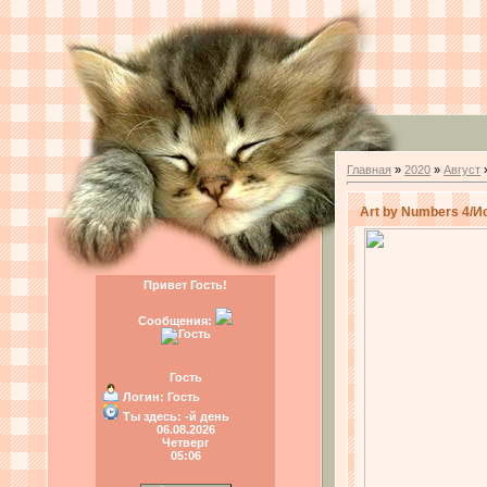
Главная
»
2020
»
Август
Art by Numbers 4/И
Привет Гость!
Сообщения:
Гость
Логин:
Гость
Ты здесь:
-й день
06.08.2026
Четверг
05:06