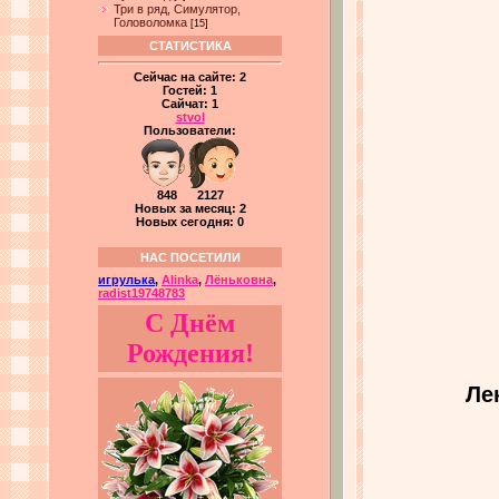
Три в ряд, Симулятор,
Головоломка
[15]
СТАТИСТИКА
Сейчас на сайте:
2
Гостей:
1
Сайчат:
1
stvol
Пользователи:
848 2127
Новых за месяц: 2
Новых сегодня: 0
НАС ПОСЕТИЛИ
игрулька
,
Alinka
,
Лёньковна
,
radist19748783
С Днём
Рождения!
Ле