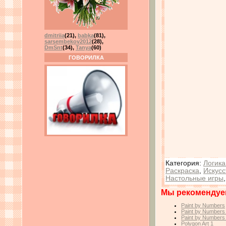
dmitriia
(21)
,
babka
(81)
,
sarsembekov2012
(28)
,
DmSnt
(34)
,
Tanya
(60)
ГОВОРИЛКА
Категория
:
Логика
Раскраска
,
Искусс
Настольные игры
Мы рекомендуе
Paint by Numbers
Paint by Numbers
Paint by Numbers
Polygon Art 1