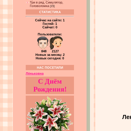
Три в ряд, Симулятор,
Головоломка
[15]
СТАТИСТИКА
Сейчас на сайте:
1
Гостей:
1
Сайчат:
0
Пользователи:
848 2127
Новых за месяц: 2
Новых сегодня: 0
НАС ПОСЕТИЛИ
Лёньковна
С Днём
Рождения!
Ле