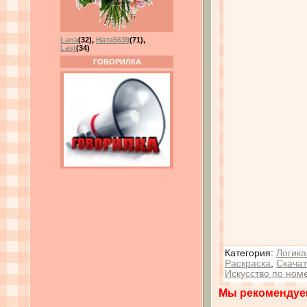
Lana
(32)
,
Ната5639
(71)
,
Last
(34)
ГОВОРИЛКА
Категория
:
Логика
Раскраска
,
Скачат
Искусство по ном
Мы рекомендуе