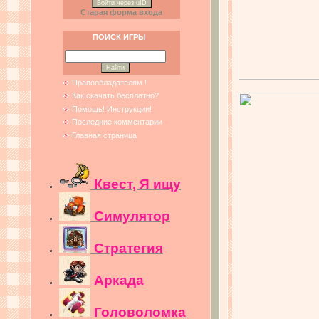
Войти через uID
Старая форма входа
ПОИСК ИГРЫ
Правообладателям !
Как скачать бесплатно?
Помощь! Инструкции!
Последние комментарии
Главная страница
Квест, Я ищу
Симулятор
Стратегия
Аркада
Головоломка