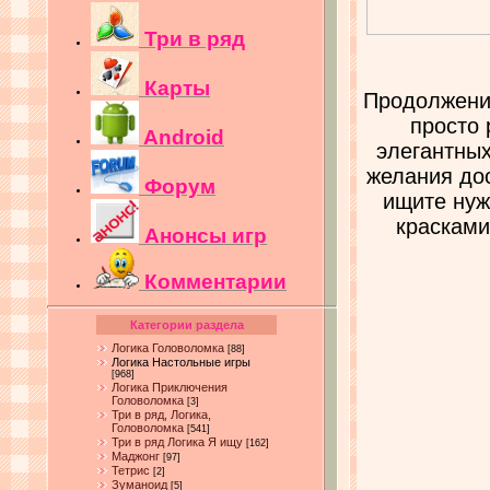
Три в ряд
Карты
Продолжение
просто 
Android
элегантных
желания дос
Форум
ищите нуж
красками
Анонсы игр
Комментарии
Категории раздела
Логика Головоломка
[88]
Логика Настольные игры
[968]
Логика Приключения
Головоломка
[3]
Три в ряд, Логика,
Головоломка
[541]
Три в ряд Логика Я ищу
[162]
Маджонг
[97]
Тетрис
[2]
Зуманоид
[5]