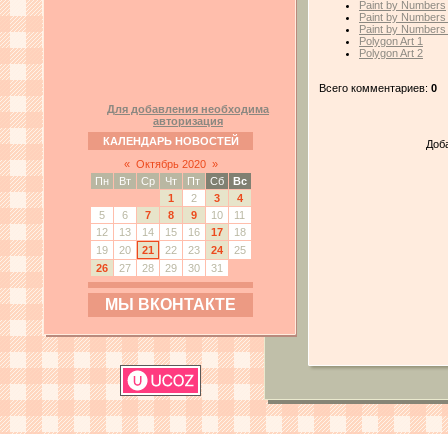
Paint by Numbers
Paint by Numbers
Paint by Numbers
Polygon Art 1
Polygon Art 2
Всего комментариев:
0
Для добавления необходима
авторизация
КАЛЕНДАРЬ НОВОСТЕЙ
Доб
«
Октябрь 2020
»
Пн
Вт
Ср
Чт
Пт
Сб
Вс
1
2
3
4
5
6
7
8
9
10
11
12
13
14
15
16
17
18
19
20
21
22
23
24
25
26
27
28
29
30
31
МЫ ВКОНТАКТЕ