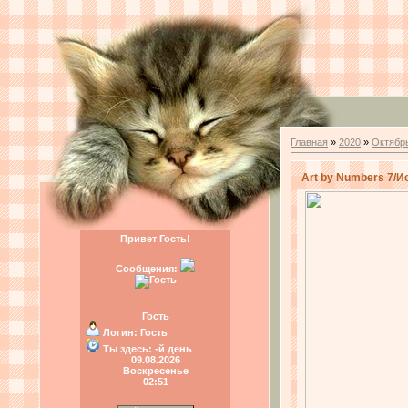
Главная
»
2020
»
Октябр
Art by Numbers 7/И
Привет Гость!
Сообщения:
Гость
Логин:
Гость
Ты здесь:
-й день
09.08.2026
Воскресенье
02:51