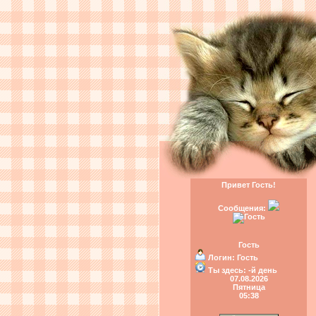
Привет Гость!
Сообщения:
Гость
Логин:
Гость
Ты здесь:
-й день
07.08.2026
Пятница
05:38