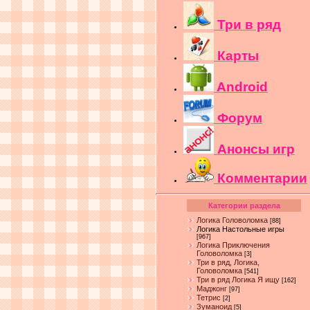
Три в ряд
Карты
Android
Форум
Анонсы игр
Комментарии
Категории раздела
Логика Головоломка
[88]
Логика Настольные игры
[967]
Логика Приключения
Головоломка
[3]
Три в ряд, Логика,
Головоломка
[541]
Три в ряд Логика Я ищу
[162]
Маджонг
[97]
Тетрис
[2]
Зуманоид
[5]