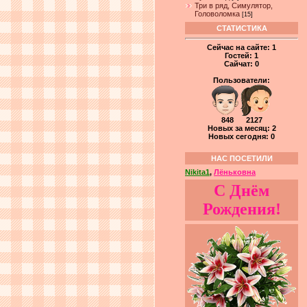
Три в ряд, Симулятор,
Головоломка
[15]
СТАТИСТИКА
Сейчас на сайте:
1
Гостей:
1
Сайчат:
0
Пользователи:
848 2127
Новых за месяц: 2
Новых сегодня: 0
НАС ПОСЕТИЛИ
Nikita1
,
Лёньковна
С Днём
Рождения!