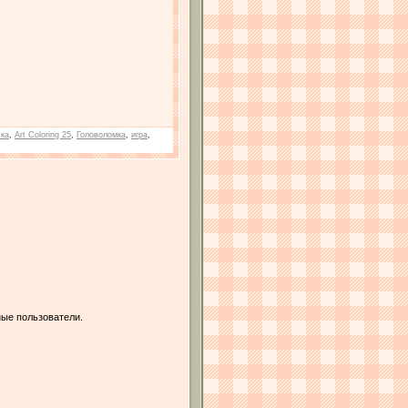
ска
,
Art Coloring 25
,
Головоломка
,
игра
,
ые пользователи.