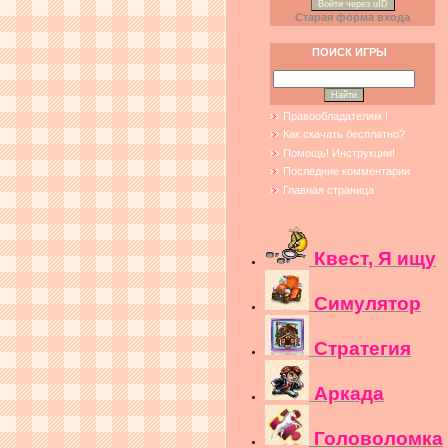
Войти через uID
Старая форма входа
ПОИСК ИГРЫ
Правообладателям !
Как скачать бесплатно?
Помощь! Инструкции!
Последние комментарии
Главная страница
Квест, Я ищу
Симулятор
Стратегия
Аркада
Головоломка