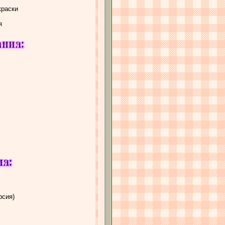
краски
я
рсия)