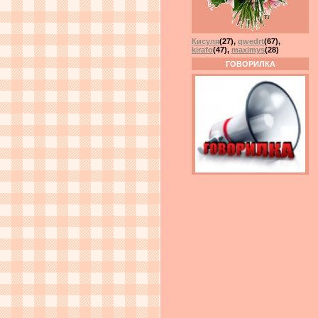
Кисуля
(27)
,
qwedrt
(67)
,
kirafo
(47)
,
maximys
(28)
ГОВОРИЛКА