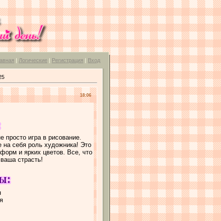
авная
|
Логические
|
Регистрация
|
Вход
25
18:06
е просто игра в рисование.
 на себя роль художника! Это
форм и ярких цветов. Все, что
 ваша страсть!
н
я