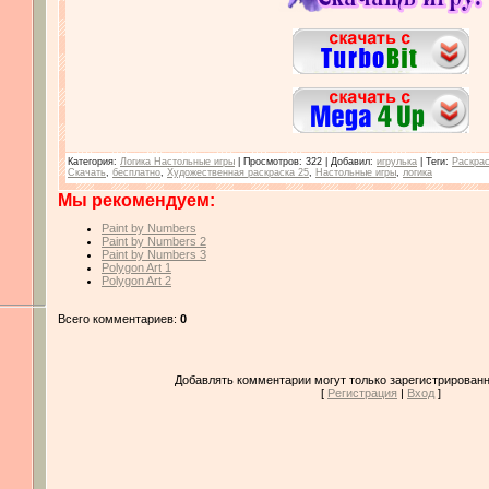
Категория
:
Логика Настольные игры
|
Просмотров
: 322 |
Добавил
:
игрулька
|
Теги
:
Раскра
Скачать
,
бесплатно
,
Художественная раскраска 25
,
Настольные игры
,
логика
Мы рекомендуем:
Paint by Numbers
Paint by Numbers 2
Paint by Numbers 3
Polygon Art 1
Polygon Art 2
Всего комментариев:
0
Добавлять комментарии могут только зарегистрированн
[
Регистрация
|
Вход
]