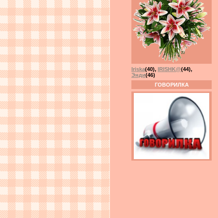
Iriska
(40)
,
IRISHK@
(44)
,
Энди
(46)
ГОВОРИЛКА