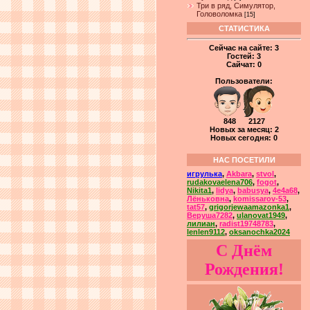
Три в ряд, Симулятор,
Головоломка
[15]
СТАТИСТИКА
Сейчас на сайте:
3
Гостей:
3
Сайчат:
0
Пользователи:
848 2127
Новых за месяц: 2
Новых сегодня: 0
НАС ПОСЕТИЛИ
игрулька
,
Akbara
,
stvol
,
rudakovaelena706
,
fogot
,
Nikita1
,
lidya
,
babusya
,
4e4a68
,
Лёньковна
,
komissarov-53
,
tat57
,
grigorjewaamazonka1
,
Веруша7282
,
ulanovat1949
,
лилиан
,
radist19748783
,
lenlen9112
,
oksanochka2024
С Днём
Рождения!