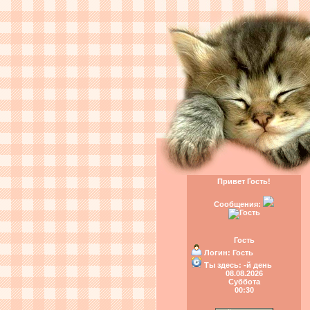
Привет Гость!
Сообщения:
Гость
Логин:
Гость
Ты здесь:
-й день
08.08.2026
Суббота
00:30