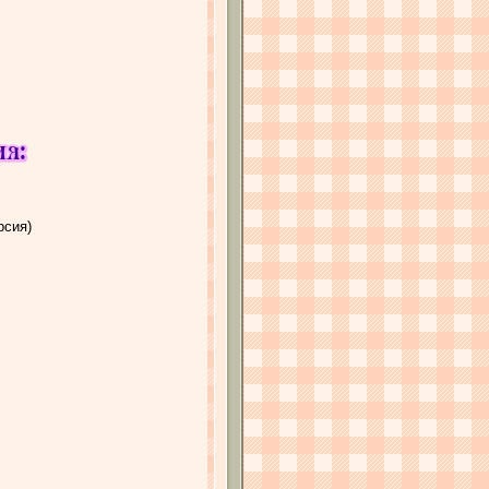
рсия)