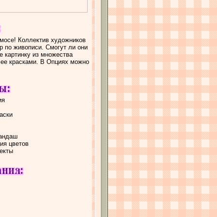
мосе! Коллектив художников
р по живописи. Смогут ли они
е картинку из множества
 ее красками. В Опциях можно
ия
аски
рандаш
ия цветов
екты