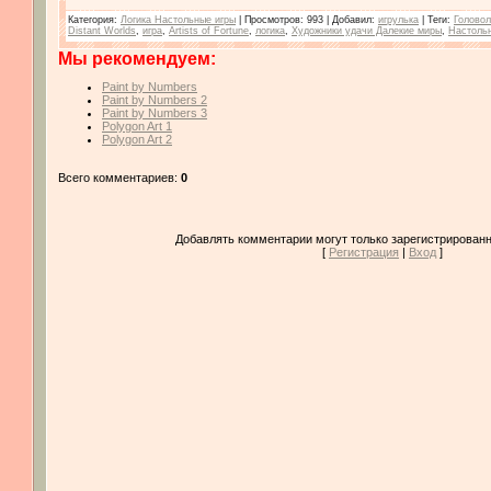
Категория
:
Логика Настольные игры
|
Просмотров
: 993 |
Добавил
:
игрулька
|
Теги
:
Голово
Distant Worlds
,
игра
,
Artists of Fortune
,
логика
,
Художники удачи Далекие миры
,
Настоль
Мы рекомендуем:
Paint by Numbers
Paint by Numbers 2
Paint by Numbers 3
Polygon Art 1
Polygon Art 2
Всего комментариев:
0
Добавлять комментарии могут только зарегистрированн
[
Регистрация
|
Вход
]