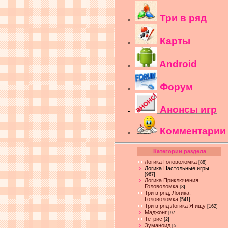
Три в ряд
Карты
Android
Форум
Анонсы игр
Комментарии
Категории раздела
Логика Головоломка
[88]
Логика Настольные игры
[967]
Логика Приключения
Головоломка
[3]
Три в ряд, Логика,
Головоломка
[541]
Три в ряд Логика Я ищу
[162]
Маджонг
[97]
Тетрис
[2]
Зуманоид
[5]