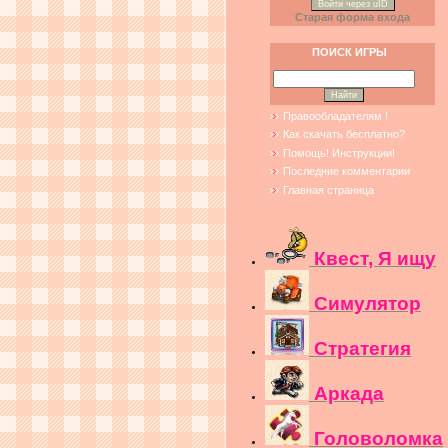
Войти через uID
Старая форма входа
ПОИСК ИГРЫ
Правообладателям !
Как скачать бесплатно?
Помощь! Инструкции!
Последние комментарии
Главная страница
Квест, Я ищу
Симулятор
Стратегия
Аркада
Головоломка