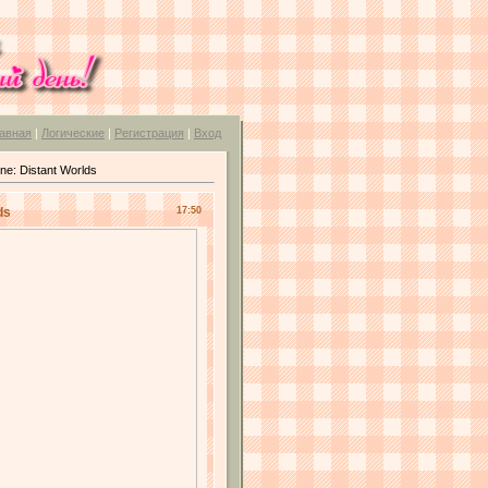
авная
|
Логические
|
Регистрация
|
Вход
ne: Distant Worlds
ds
17:50