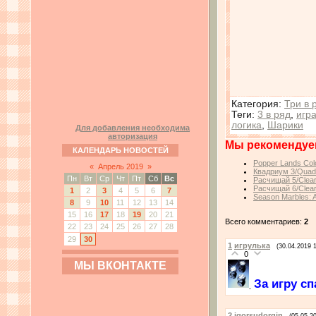
Категория
:
Три в 
Теги
:
3 в ряд
,
игр
логика
,
Шарики
Для добавления необходима
авторизация
Мы рекомендуе
КАЛЕНДАРЬ НОВОСТЕЙ
Popper Lands Col
«
Апрель 2019
»
Квадриум 3/Quad
Пн
Вт
Ср
Чт
Пт
Сб
Вс
Расчищай 5/Clear 
Расчищай 6/Clear 
1
2
3
4
5
6
7
Season Marbles: 
8
9
10
11
12
13
14
15
16
17
18
19
20
21
Всего комментариев:
2
22
23
24
25
26
27
28
29
30
1
игрулька
(30.04.2019 
0
МЫ ВКОНТАКТЕ
За игру сп
2
igorsudorgin
(05.05.2