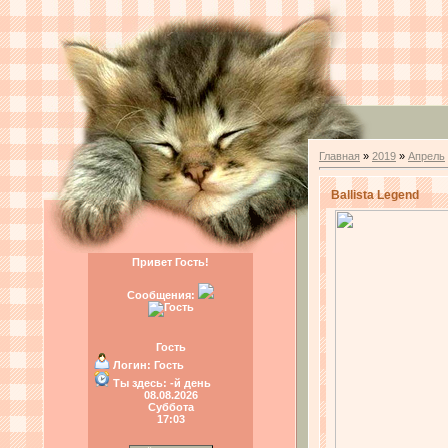
Главная
»
2019
»
Апрель
Ballista Legend
Привет Гость!
Сообщения:
Гость
Логин:
Гость
Ты здесь:
-й день
08.08.2026
Суббота
17:03