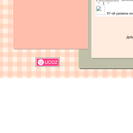
1
87-ой уровень ко
Доб