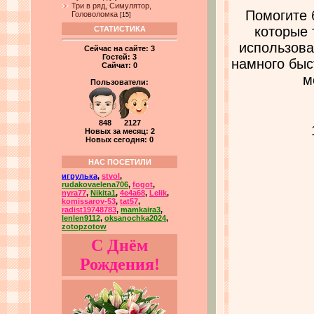
Три в ряд, Симулятор,
Помогите 
Головоломка
[15]
которые 
СТАТИСТИКА
использова
Сейчас на сайте:
3
Гостей:
3
намного быс
Сайчат:
0
м
Пользователи:
848 2127
Новых за месяц: 2
Новых сегодня: 0
НАС ПОСЕТИЛИ
игрулька
,
stvol
,
rudakovaelena706
,
fogot
,
nyra77
,
Nikita1
,
4e4a68
,
Lelik
,
komissarov-53
,
tat57
,
radist19748783
,
mamkaira3
,
lenlen9112
,
oksanochka2024
,
zotopzotow
С Днём
Рождения!