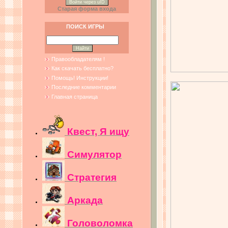
Войти через uID
Старая форма входа
ПОИСК ИГРЫ
Правообладателям !
Как скачать бесплатно?
Помощь! Инструкции!
Последние комментарии
Главная страница
Квест, Я ищу
Симулятор
Стратегия
Аркада
Головоломка