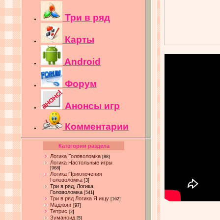
Три в ряд
Карты
Android
Форум
Анонсы игр
Комментарии
Категории раздела
Логика Головоломка
[88]
Логика Настольные игры
[968]
Логика Приключения
Головоломка
[3]
Три в ряд, Логика,
Головоломка
[541]
Три в ряд Логика Я ищу
[162]
Маджонг
[97]
Тетрис
[2]
Зуманоид
[5]