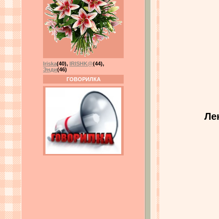
Iriska
(40)
,
IRISHK@
(44)
,
Энди
(46)
ГОВОРИЛКА
Ле