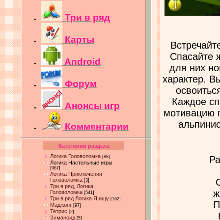
Три в ряд
Карты
Встречайт
Спасайте 
Android
для них но
характер. В
Форум
освоитьс
Каждое сп
Анонсы игр
мотивацию п
альпинис
Комментарии
Категории раздела
Логика Головоломка
[88]
Ра
Логика Настольные игры
[967]
Логика Приключения
Головоломка
[3]
Три в ряд, Логика,
ж
Головоломка
[541]
Три в ряд Логика Я ищу
[162]
П
Маджонг
[97]
Тетрис
[2]
Зуманоид
[5]