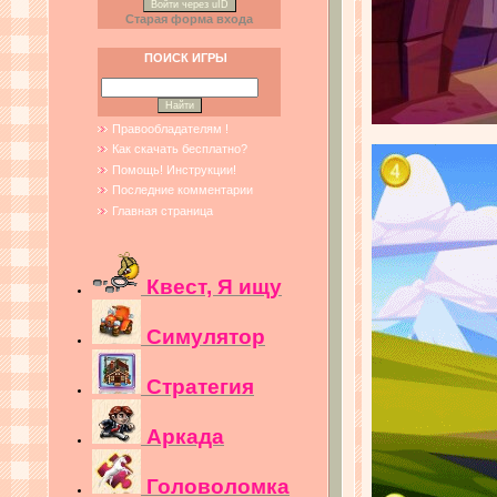
Войти через uID
Старая форма входа
ПОИСК ИГРЫ
Правообладателям !
Как скачать бесплатно?
Помощь! Инструкции!
Последние комментарии
Главная страница
Квест, Я ищу
Симулятор
Стратегия
Аркада
Головоломка