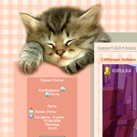
Главная
»
2026
»
Апрель
Cliffhanger Solitaire
Привет Гость!
Сообщения:
Гость
Логин:
Гость
Ты здесь:
-й день
07.08.2026
Пятница
14:24