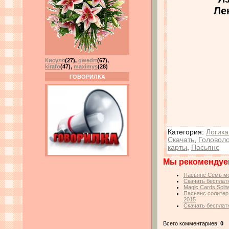
Ле
Кисуля
(27)
,
qwedrt
(67)
,
kirafo
(47)
,
maximys
(28)
ГОВОРИЛКА
Категория
:
Логика
Скачать
,
Головол
карты
,
Пасьянс
Мы рекомендуе
Пасьянс Семь мор
Скачать бесплатн
Magic Cards Soli
Пасьянс солитер:
2015
Скачать бесплатн
Всего комментариев:
0