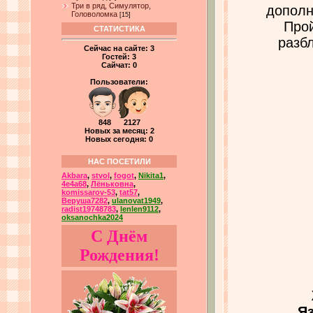
Три в ряд, Симулятор,
дополн
Головоломка
[15]
Про
СТАТИСТИКА
разб
Сейчас на сайте:
3
Гостей:
3
Сайчат:
0
Пользователи:
848 2127
Новых за месяц: 2
Новых сегодня: 0
НАС ПОСЕТИЛИ
Akbara
,
stvol
,
fogot
,
Nikita1
,
4e4a68
,
Лёньковна
,
komissarov-53
,
tat57
,
Веруша7282
,
ulanovat1949
,
radist19748783
,
lenlen9112
,
oksanochka2024
С Днём
Рождения!
Я