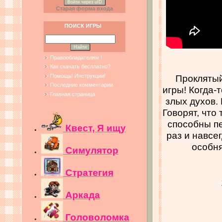
Войти через uID
Старая форма входа
ПОИСК ИГРЫ
Правообладателям !
Как скачать бесплатно?
Проклятый
Помощь! Инструкции!
Последние комментарии
игры! Когда-
Главная страница
злых духов.
Говорят, что
способны п
Квест, Я ищу
раз и навсе
особня
Симулятор
Стратегия
Аркада
Головоломка