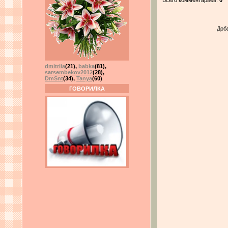
Доб
dmitriia
(21)
,
babka
(81)
,
sarsembekov2012
(28)
,
DmSnt
(34)
,
Tanya
(60)
ГОВОРИЛКА