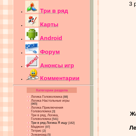
3 
Три в ряд
Карты
Android
Форум
Анонсы игр
Комментарии
Категории раздела
Логика Головоломка
[88]
Логика Настольные игры
[965]
Логика Приключения
Головоломка
[3]
Ж
Три в ряд, Логика,
Головоломка
[541]
Три в ряд Логика Я ищу
[162]
Ле
Маджонг
[97]
Тетрис
[2]
Зуманоид
[5]