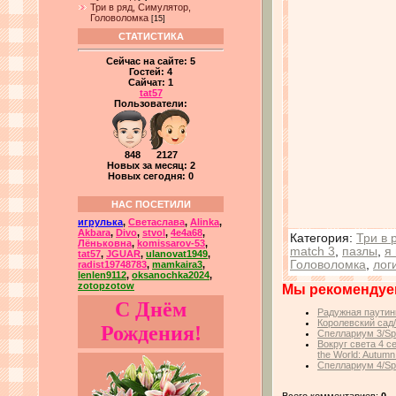
Три в ряд, Симулятор,
Головоломка
[15]
СТАТИСТИКА
Сейчас на сайте:
5
Гостей:
4
Сайчат:
1
tat57
Пользователи:
848 2127
Новых за месяц: 2
Новых сегодня: 0
НАС ПОСЕТИЛИ
игрулька
,
Светаслава
,
Alinka
,
Akbara
,
Divo
,
stvol
,
4e4a68
,
Категория
:
Три в 
Лёньковна
,
komissarov-53
,
match 3
,
пазлы
,
я
tat57
,
JGUAR
,
ulanovat1949
,
Головоломка
,
лог
radist19748783
,
mamkaira3
,
lenlen9112
,
oksanochka2024
,
zotopzotow
Мы рекомендуе
С Днём
Радужная паутин
Королевский сад
Рождения!
Спеллариум 3/Spe
Вокруг света 4 с
the World: Autumn
Спеллариум 4/Spe
Всего комментариев:
0