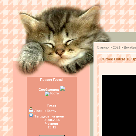
Главная
»
2021
»
Декабр
Cursed House 10/П
Привет Гость!
Сообщения:
Гость
Логин:
Гость
Ты здесь:
-й день
06.08.2026
Четверг
13:12