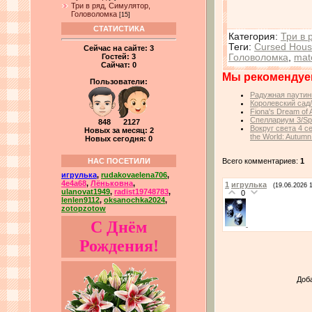
Три в ряд, Симулятор,
Головоломка
[15]
СТАТИСТИКА
Категория
:
Три в 
Теги
:
Cursed Hous
Сейчас на сайте:
3
Головоломка
,
mat
Гостей:
3
Сайчат:
0
Мы рекомендуе
Пользователи:
Радужная паутин
Королевский сад
Fiona's Dream of
Спеллариум 3/Spe
848 2127
Вокруг света 4 с
Новых за месяц: 2
the World: Autumn
Новых сегодня: 0
Всего комментариев:
1
НАС ПОСЕТИЛИ
игрулька
,
rudakovaelena706
,
4e4a68
,
Лёньковна
,
1
игрулька
(19.06.2026 
ulanovat1949
,
radist19748783
,
0
lenlen9112
,
oksanochka2024
,
zotopzotow
С Днём
Рождения!
Доб