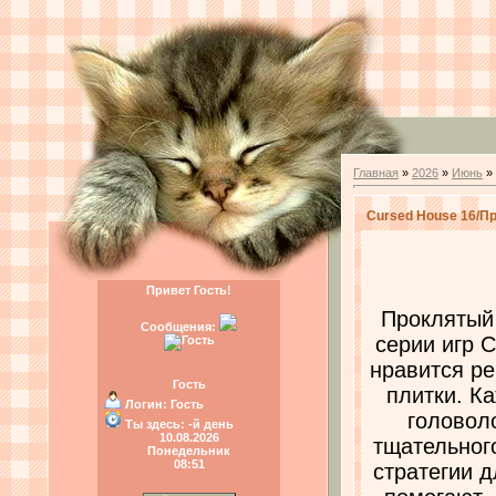
Главная
»
2026
»
Июнь
»
Cursed House 16/П
Привет Гость!
Проклятый
Сообщения:
серии игр C
нравится ре
Гость
плитки. К
Логин:
Гость
головол
Ты здесь:
-й день
10.08.2026
тщательног
Понедельник
08:51
стратегии 