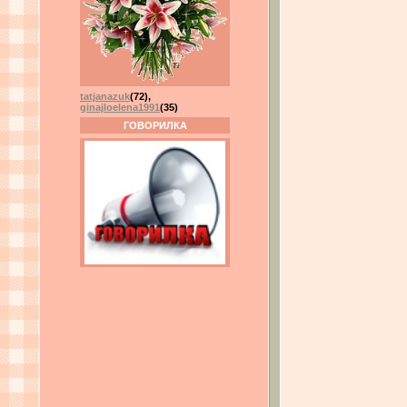
tatjanazuk
(72)
,
ginajloelena1991
(35)
ГОВОРИЛКА