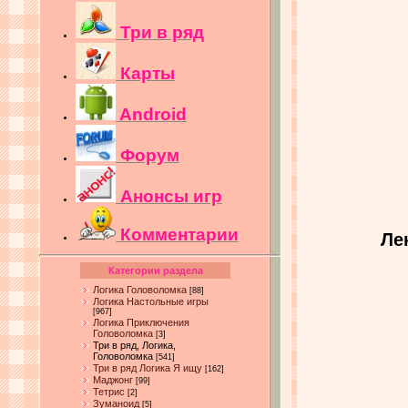
Три в ряд
Карты
Android
Форум
Анонсы игр
Комментарии
Ле
Категории раздела
Логика Головоломка
[88]
Логика Настольные игры
[967]
Логика Приключения
Головоломка
[3]
Три в ряд, Логика,
Головоломка
[541]
Три в ряд Логика Я ищу
[162]
Маджонг
[99]
Тетрис
[2]
Зуманоид
[5]