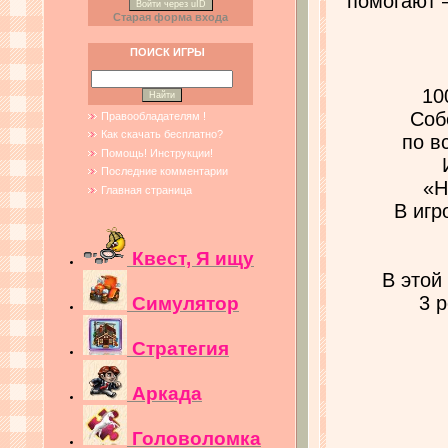
помогают 
Войти через uID
Старая форма входа
ПОИСК ИГРЫ
10
Соб
Правообладателям !
Как скачать бесплатно?
по в
Помощь! Инструкции!
Последние комментарии
«Н
Главная страница
В игр
Квест, Я ищу
В этой
3 
Симулятор
Стратегия
Аркада
Головоломка