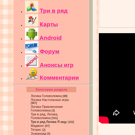
Три в ряд
Карты
Android
Форум
Анонсы игр
Комментарии
Категории раздела
Логика Головоломка
[88]
Логика Настольные игры
[967]
Логика Приключения
Головоломка
[3]
Три в ряд, Логика,
Головоломка
[541]
Три в ряд Логика Я ищу
[162]
Маджонг
[97]
Тетрис
[2]
Зуманоид
[5]