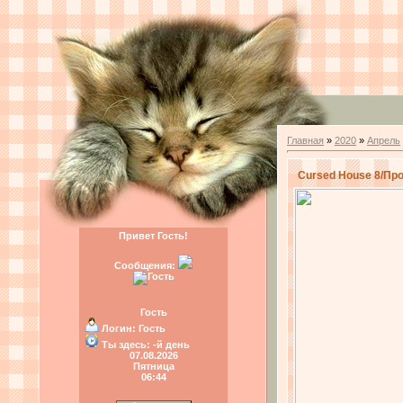
Главная
»
2020
»
Апрель
Cursed House 8/Пр
Привет Гость!
Сообщения:
Гость
Логин:
Гость
Ты здесь:
-й день
07.08.2026
Пятница
06:44