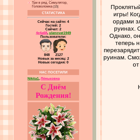
Три в ряд, Симулятор,
Проклятый
Головоломка
[15]
игры! Ко
СТАТИСТИКА
ордами з
Сейчас на сайте:
4
Гостей:
2
руинах. 
Сайчат:
2
4e4a68
,
ulanovat1949
Однако, он
Пользователи:
теперь н
перезарядит
848 2127
руинам. Смо
Новых за месяц: 2
Новых сегодня: 0
от
НАС ПОСЕТИЛИ
Nikita1
,
Лёньковна
С Днём
Рождения!