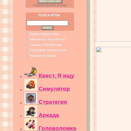
Войти через uID
Старая форма входа
ПОИСК ИГРЫ
Правообладателям !
Как скачать бесплатно?
Помощь! Инструкции!
Последние комментарии
Главная страница
Квест, Я ищу
Симулятор
Стратегия
Аркада
Головоломка