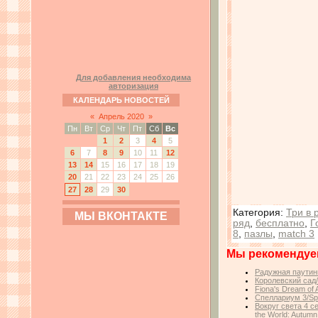
Для добавления необходима
авторизация
КАЛЕНДАРЬ НОВОСТЕЙ
«
Апрель 2020
»
Пн
Вт
Ср
Чт
Пт
Сб
Вс
1
2
3
4
5
6
7
8
9
10
11
12
13
14
15
16
17
18
19
20
21
22
23
24
25
26
27
28
29
30
Категория
:
Три в 
МЫ ВКОНТАКТЕ
ряд
,
бесплатно
,
Г
8
,
пазлы
,
match 3
Мы рекомендуе
Радужная паутин
Королевский сад
Fiona's Dream of
Спеллариум 3/Spe
Вокруг света 4 с
the World: Autumn