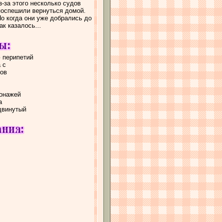
з-за этого несколько судов
поспешили вернуться домой.
Но когда они уже добрались до
ак казалось...
 перипетий
 с
тов
сонажей
а
двинутый