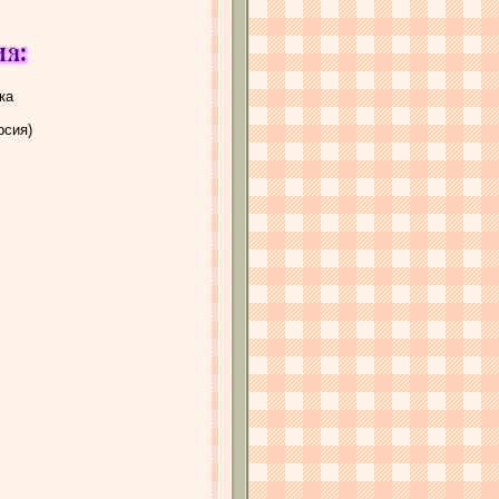
ка
рсия)