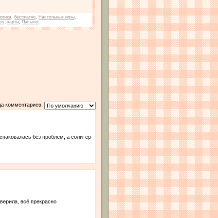
логика
,
бесплатно
,
Настольные игры
,
es
,
карты
,
Пасьянс
да комментариев:
спаковалась без проблем, а солитёр
оверила, всё прекрасно