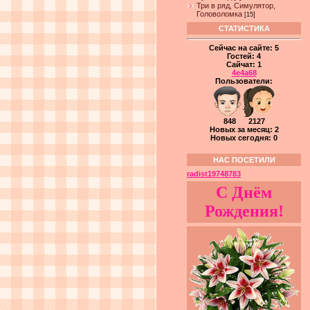
Три в ряд, Симулятор,
Головоломка
[15]
СТАТИСТИКА
Сейчас на сайте:
5
Гостей:
4
Сайчат:
1
4e4a68
Пользователи:
848 2127
Новых за месяц: 2
Новых сегодня: 0
НАС ПОСЕТИЛИ
radist19748783
С Днём
Рождения!