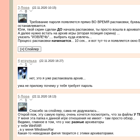
3
Лора
(22.11.2020 10:15)
0
Требование пароля появляется прямо ВО ВРЕМЯ распаковки, буквал
останавливается.
Юля, твой скрин сделан
ДО
начала распаковки, ты просто вошла в архиватор
А далее нужно встать на архив игры (вторая позиция скрина) ...
указать "ИЗВЛЕЧЬ".... выбрать куда извлечь...
Процесс распаковки
начинается
... 10 сек... и вот тут-то и появляется о
4
игрулька
(22.11.2020 16:27)
1
нет, это я уже распаковала архив...
ума не приложу почему у тебя требует пароль
5
Лора
(22.11.2020 18:13)
1
Спасибо за спойлер, сама не додумалась...
Открой пож, эту самую папку, очень хочется посмотреть, что за файлы
У Т
У меня эта папка к данной игре отношения не имеет - там просто обзор...
Видимо, главное в том, что у нас
разные
архиваторы
у тебя WinRAR
, а у меня WindowsRar
Какая-то неведомая фигня творится с этими архиваторами.