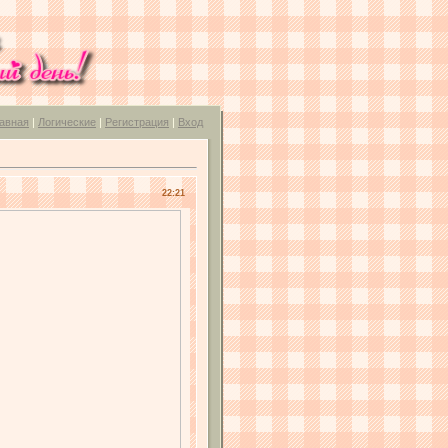
авная
|
Логические
|
Регистрация
|
Вход
22:21