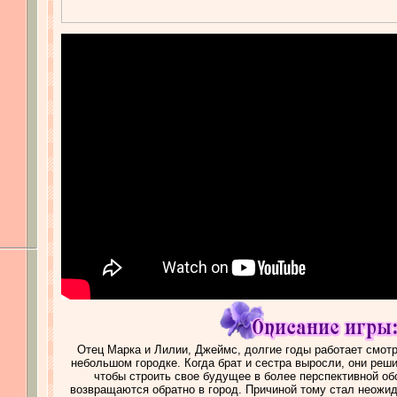
Отец Марка и Лилии, Джеймс, долгие годы работает смот
небольшом городке. Когда брат и сестра выросли, они реши
чтобы строить свое будущее в более перспективной обс
возвращаются обратно в город. Причиной тому стал неожид