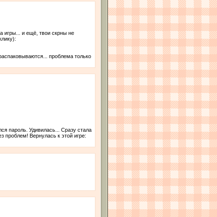
 игры... и ещё, твои скрны не
клику):
 распаковываются... проблема только
ся пароль. Удивилась... Сразу стала
 проблем! Вернулась к этой игре: