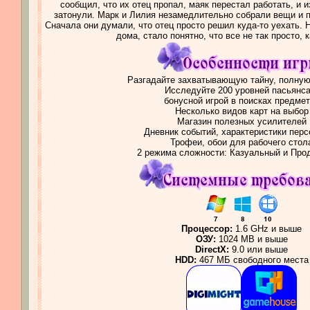
сообщил, что их отец пропал, маяк перестал работать, и и
затонули. Марк и Лилия незамедлительно собрали вещи и 
Сначала они думали, что отец просто решил куда-то уехать. 
дома, стало понятно, что все не так просто, к
Разгадайте захватывающую тайну, полную
Исследуйте 200 уровней пасьянса
бонусной игрой в поисках предме
Несколько видов карт на выбор
Магазин полезных усилителей
Дневник событий, характеристики пер
Трофеи, обои для рабочего стол
2 режима сложности: Казуальный и Про
Процессор:
1.6 GHz и выше
ОЗУ:
1024 MB и выше
DirectX:
9.0 или выше
HDD:
467 МБ свободного места