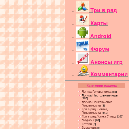
Три в ряд
Карты
Android
Форум
Анонсы игр
Комментарии
Категории раздела
Логика Головоломка
[88]
Логика Настольные игры
[967]
Логика Приключения
Головоломка
[3]
Три в ряд, Логика,
Головоломка
[541]
Три в ряд Логика Я ищу
[162]
Маджонг
[97]
Тетрис
[2]
Зуманоид
[5]