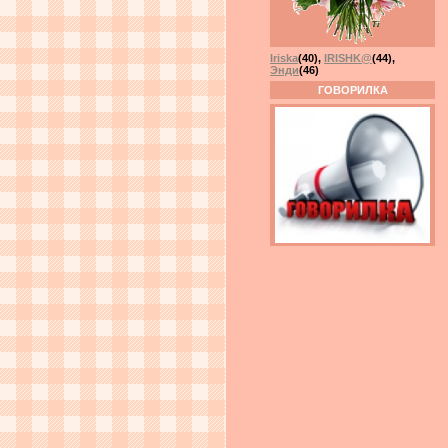
Iriska
(40)
,
IRISHK@
(44)
,
Энди
(46)
ГОВОРИЛКА