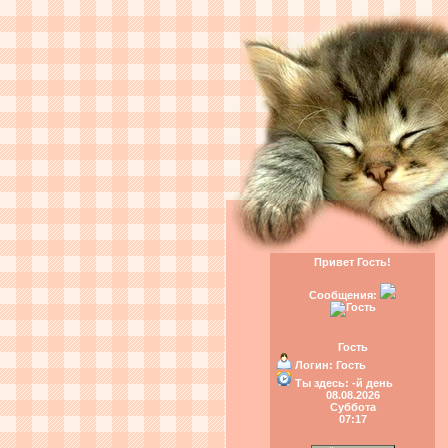
Привет Гость!
Сообщения:
Гость
Логин:
Гость
Ты здесь:
-й день
08.08.2026
Суббота
07:17