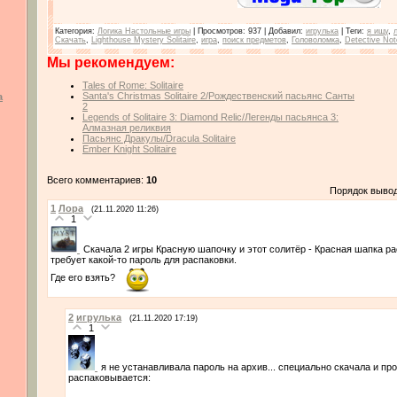
Категория
:
Логика Настольные игры
|
Просмотров
: 937 |
Добавил
:
игрулька
|
Теги
:
я ищу
,
Скачать
,
Lighthouse Mystery Solitaire
,
игра
,
поиск предметов
,
Головоломка
,
Detective Not
Мы рекомендуем:
Tales of Rome: Solitaire
Santa's Christmas Solitaire 2/Рождественский пасьянс Санты
а
2
Legends of Solitaire 3: Diamond Relic/Легенды пасьянса 3:
Алмазная реликвия
Пасьянс Дракулы/Dracula Solitaire
Ember Knight Solitaire
Всего комментариев:
10
Порядок выво
1
Лора
(21.11.2020 11:26)
1
Скачала 2 игры Красную шапочку и этот солитёр - Красная шапка ра
требует какой-то пароль для распаковки.
Где его взять?
2
игрулька
(21.11.2020 17:19)
1
я не устанавливала пароль на архив... специально скачала и пр
распаковывается: