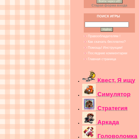
Войти через uID
Старая форма входа
ПОИСК ИГРЫ
Правообладателям !
Как скачать бесплатно?
Помощь! Инструкции!
Последние комментарии
Главная страница
Квест, Я ищу
Симулятор
Стратегия
Аркада
Головоломка