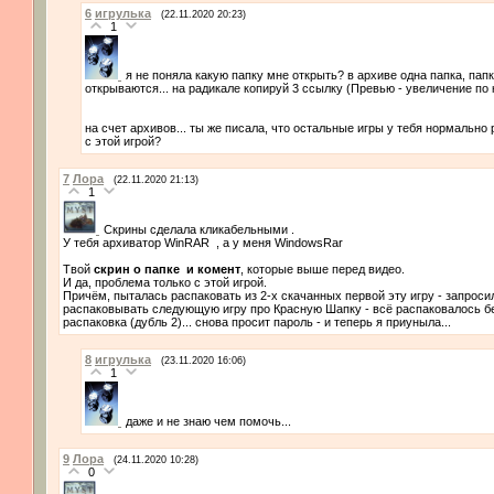
6
игрулька
(22.11.2020 20:23)
1
я не поняла какую папку мне открыть? в архиве одна папка, папка
открываются... на радикале копируй 3 ссылку (Превью - увеличение по 
на счет архивов... ты же писала, что остальные игры у тебя нормально
с этой игрой?
7
Лора
(22.11.2020 21:13)
1
Скрины сделала кликабельными .
У тебя архиватор WinRAR
, а у меня WindowsRar
Твой
скрин о папке
и комент
, которые выше перед видео.
И да, проблема только с этой игрой.
Причём, пыталась распаковать из 2-х скачанных первой эту игру - запросил
распаковывать следующую игру про Красную Шапку - всё распаковалось без
распаковка (дубль 2)... снова просит пароль - и теперь я приуныла...
8
игрулька
(23.11.2020 16:06)
1
даже и не знаю чем помочь...
9
Лора
(24.11.2020 10:28)
0